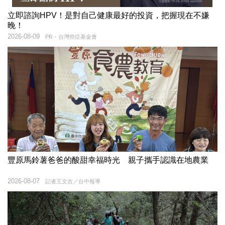
立即諮詢HPV！是對自己健康最好的投資，把握現在不嫌
晚！
2026-08-09
PR・台灣癌症基金會
豐原馬鈴薯爸爸的酸甜幸福時光 親子攜手認識在地農業
2026-08-07
記者王文吉／台中報導