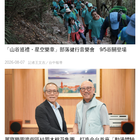
「山谷巡禮・星空樂章」部落健行音樂會 9/5谷關登場
2026-08-07
記者王文吉／台中報導
麗寶樂園渡假區結盟木棉花集團 打造全台首座「動漫體驗