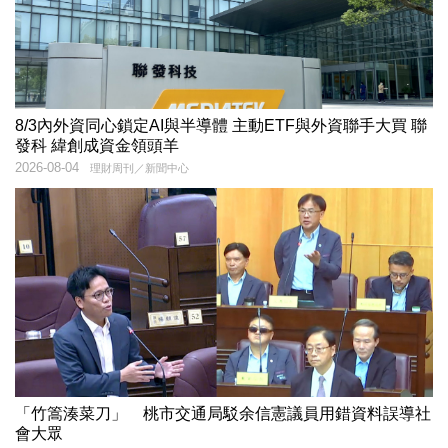
8/3內外資同心鎖定AI與半導體 主動ETF與外資聯手大買 聯
發科 緯創成資金領頭羊
2026-08-04
理財周刊／新聞中心
「竹篙湊菜刀」 桃市交通局駁余信憲議員用錯資料誤導社
會大眾