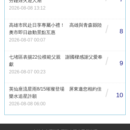
分鐘煙火迎人潮
2026-08-08 13:12
高雄市民赴日享專屬小禮！ 高雄與青森縣陸
/
8
奧市即日啟動景點互惠
2026-08-07 00:07
七堵區表揚22位模範父親 謝國樑感謝父愛奉
/
9
獻
2026-08-07 00:23
英仙座流星雨8/15璀璨登場 屏東邀您相約佳
/
10
樂水追星許願
2026-08-08 06:00