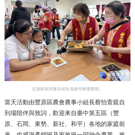
北湳家政班陳存靖班員教作蜂蜜鬆餅。
當天活動由豐原區農會農事小組長蔡怡萱親自
到場陪伴與致詞，歡迎來自臺中第五區（豐
原、石岡、東勢、新社、和平）各地的家庭前
來，也感謝產銷班及家政班一同融合專業，推