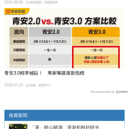
2026-08-08
記者黃駿騏／桃園報導
青安3.0精準補貼！ 專家曝購屋新指標
2026-07-20
好房網／新聞中心
Recommended by
推薦新聞
「蓮」映山豬湖 漫遊初秋好時光