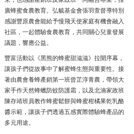
廣蜂蜜食農教育。弘毓基金會張羽萱督導特別
感謝豐原農會能給予慢飛天使家庭有機會融入
社區，一起體驗食農教育，共同關心兒童發展
議題，響應公益。
豐富活動以《黑熊的蜂蜜甜滋滋》拉開序幕，
讓孩子們從故事中了解蜜蜂生態與重要性。接
著由農會養蜂產銷第一班曾芷淳青農，帶領大
家手作天然蜂蠟防蚊防護霜，以及北湳家政班
陳存靖班員教作蜂蜜鬆餅與蜂蜜柑橘果乾乳酪
醬示範，讓孩子們透過五感實際體驗蜂產品的
多元用途。