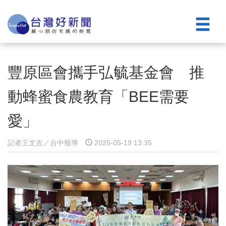
豐原區會攜手弘毓基金會 推
動蜂蜜食農教育「BEE需要
愛」
記者王文吉／台中報導
2025-05-19 13:35