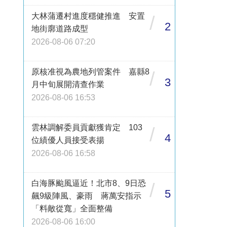
大林蒲遷村進度穩健推進 安置
/
2
地街廓道路成型
2026-08-06 07:20
原核准視為農地列管案件 嘉縣8
/
3
月中旬展開清查作業
2026-08-06 16:53
雲林調解委員貢獻獲肯定 103
/
4
位績優人員接受表揚
2026-08-06 16:58
白海豚颱風逼近！北市8、9日恐
/
5
飆9級陣風、豪雨 蔣萬安指示
「料敵從寬」全面整備
2026-08-06 16:00