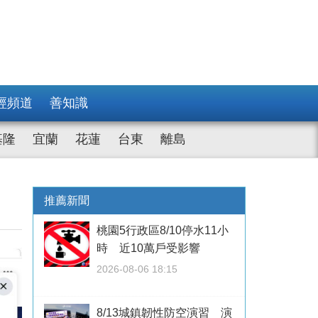
經頻道
善知識
基隆
宜蘭
花蓮
台東
離島
推薦新聞
桃園5行政區8/10停水11小
時 近10萬戶受影響
2026-08-06 18:15
8/13城鎮韌性防空演習 演