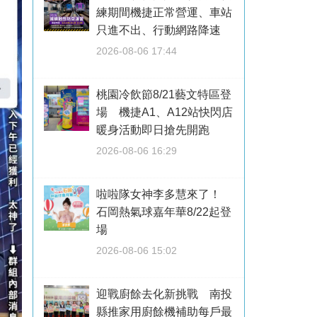
練期間機捷正常營運、車站
只進不出、行動網路降速
2026-08-06 17:44
桃園冷飲節8/21藝文特區登
場 機捷A1、A12站快閃店
暖身活動即日搶先開跑
2026-08-06 16:29
啦啦隊女神李多慧來了！
石岡熱氣球嘉年華8/22起登
場
2026-08-06 15:02
迎戰廚餘去化新挑戰 南投
縣推家用廚餘機補助每戶最