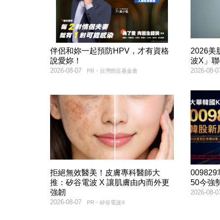
伴侶和妳一起預防HPV，才有資格
2026
說愛妳！
波X」
2026-08-07
2026-08-0
PR・台灣癌症基金會
拒絕無效醫美！皮膚專科醫師大
00982
推：矽谷電波 X 讓肌膚由內而外更
50今強
強韌
2026-08-0
2026-08-07
PR・矽谷電波X