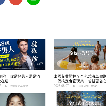
率淪陷！你是好男人還是渣
出國花費難抓？全包式海島假
鍵在這
一價搞定食宿玩樂，省錢更省
7
2026-08-07
PR・台灣癌症基金會
PR・Club Med Taiwan