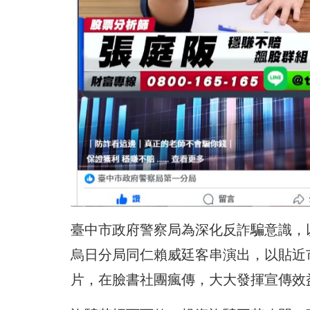
臺中市政府警察局為深化反詐騙意識，
烏日分局同仁賴威廷客串演出，
以貼近
片，
在臉書社團瘋傳，大大發揮宣傳效