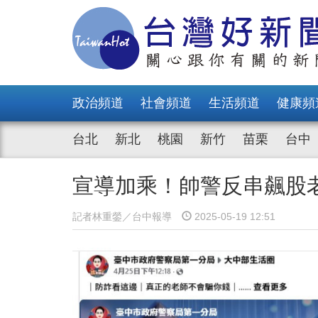
政治頻道
社會頻道
生活頻道
健康頻
台北
新北
桃園
新竹
苗栗
台中
宣導加乘！帥警反串飆股
記者林重鎣／台中報導
2025-05-19 12:51