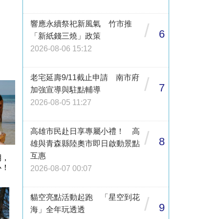
響應永續祭祀新風氣 竹市推
/
6
「新紙錢三燒」政策
2026-08-06 15:12
老宅延壽9/11截止申請 南市府
/
7
加強宣導與駐點輔導
2026-08-05 11:27
高雄市民赴日享專屬小禮！ 高
/
8
雄與青森縣陸奧市即日啟動景點
互惠
期，
心！
2026-08-07 00:07
貓空亮點活動起跑 「星空到花
/
9
海」全年玩透透