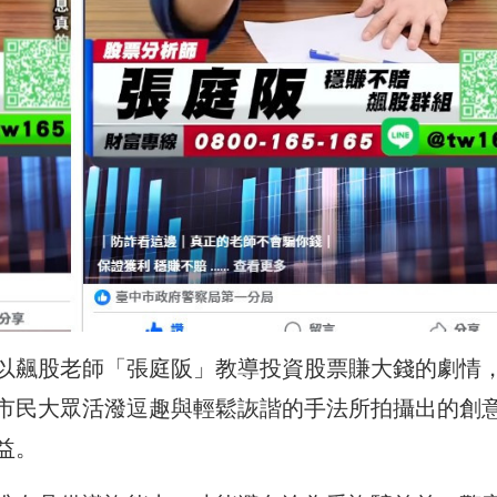
以飆股老師「張庭阪」
教導投資股票賺大錢的劇情
市民大眾活潑逗趣與輕鬆詼諧的手法所拍攝出的創
益。