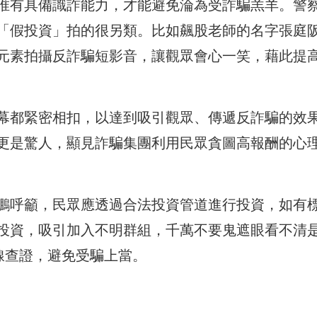
唯有具備識詐能力，
才能避免淪為受詐騙羔羊。警
「假投資」拍的很另類。
比如飆股老師的名字張庭
元素拍攝反詐騙短影音，讓觀眾會心一笑，
藉此提
幕都緊密相扣，
以達到吸引觀眾、傳遞反詐騙的效
更是驚人，顯見詐騙集團利用民眾貪圖高報酬的心
鵬呼籲，
民眾應透過合法投資管道進行投資，如有
投資，吸引加入不明群組，
千萬不要鬼遮眼看不清
線查證，避免受騙上當。