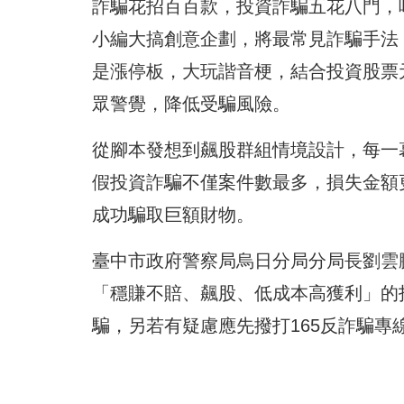
詐騙花招百百款，投資詐騙五花八門，
小編大搞創意企劃，
將最常見詐騙手法
是漲停板，大玩諧音梗，
結合投資股票
眾警覺，降低受騙風險。
從腳本發想到飆股群組情境設計，每一
假投資詐騙不僅案件數最多，
損失金額
成功騙取巨額財物。
臺中市政府警察局烏日分局分局長劉雲
「穩賺不賠、飆股、
低成本高獲利」的
騙，
另若有疑慮應先撥打165反詐騙專