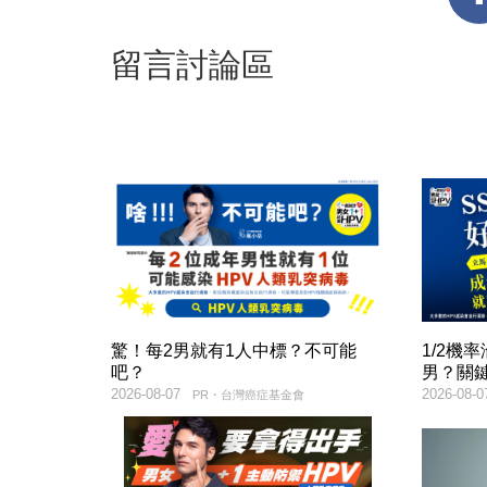
留言討論區
驚！每2男就有1人中標？不可能
1/2機
吧？
男？關
2026-08-07
2026-08-0
PR・台灣癌症基金會