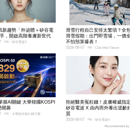
美肌新趨勢「外泌體＋矽谷電
滑雪行程自己安排太繁瑣？全
聯手，開啟高階養膚新世代
滑雪假期：出門即雪場，一價
不怕預算爆表！
7
PR・矽谷電波X
2026-08-07
PR・Club Med Taiwan
9掌握AI關鍵 大華韓國KOSPI
拒絕醫美冤枉錢！皮膚權威指
勢開募
矽谷電波 X 由內而外養出逆齡
質
7
PR・大華銀全能行銷方案
2026-08-07
PR・矽谷電波X
Recommended by