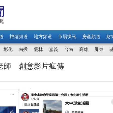
道
旅遊頻道
地方頻道
市場快訊
房產頻道
財
彰化
南投
雲林
嘉義
台南
高雄
屏東
老師 創意影片瘋傳