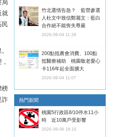
察局
竹北選情告急？ 藍營參選
阪就
人杜文中致信鄭麗文：藍白
高民
合作絕不能喪失尊嚴
2026-08-04 11:28
果。
200點抵農會消費、100點
抵醫療補助 桃園敬老愛心
理，
卡116年起全面擴大
2026-08-04 11:07
標榜
是詐
熱門新聞
桃園5行政區8/10停水11小
時 近10萬戶受影響
2026-08-06 18:15