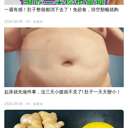
一週有感！肚子整個都消下去了！免節食，排空順暢就夠
2026-08-08
PR・新素簡
起床就先做件事，沒三天小腹就不見了! 肚子一天天變小！
2026-08-08
PR・新素簡