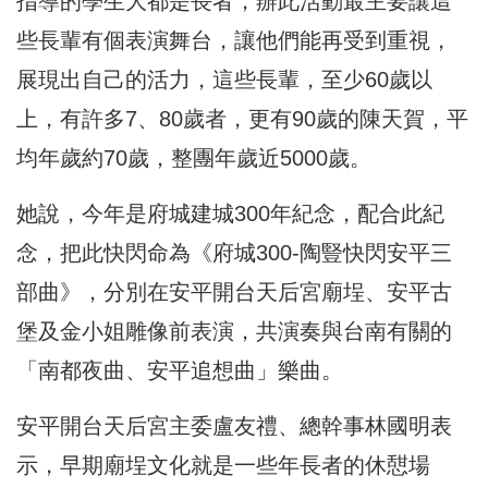
指導的學生大都是長者，辦此活動最主要讓這
些長輩有個表演舞台，讓他們能再受到重視，
展現出自己的活力，這些長輩，至少60歲以
上，有許多7、80歲者，更有90歲的陳天賀，平
均年歲約70歲，整團年歲近5000歲。
她說，今年是府城建城300年紀念，配合此紀
念，把此快閃命為《府城300-陶豎快閃安平三
部曲》，分別在安平開台天后宮廟埕、安平古
堡及金小姐雕像前表演，共演奏與台南有關的
「南都夜曲、安平追想曲」樂曲。
安平開台天后宮主委盧友禮、總幹事林國明表
示，早期廟埕文化就是一些年長者的休憇場