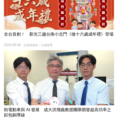
全台首創！ 新光三越台南小北門《做十六歲成年禮》登場
2026-08-06
記者吳順永／台南報導
助電動車與 AI 發展 成大洪飛義教授團隊開發超高功率之
鋁包銅導線