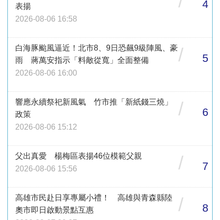
/
4
表揚
2026-08-06 16:58
白海豚颱風逼近！北市8、9日恐飆9級陣風、豪
/
5
雨 蔣萬安指示「料敵從寬」全面整備
2026-08-06 16:00
響應永續祭祀新風氣 竹市推「新紙錢三燒」
/
6
政策
2026-08-06 15:12
父出真愛 楊梅區表揚46位模範父親
/
7
2026-08-06 15:56
高雄市民赴日享專屬小禮！ 高雄與青森縣陸
/
8
奧市即日啟動景點互惠