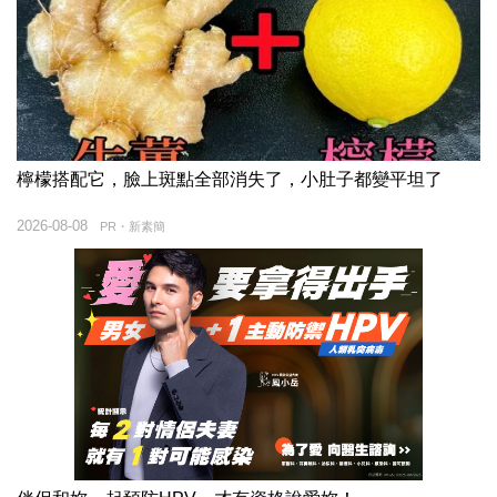
檸檬搭配它，臉上斑點全部消失了，小肚子都變平坦了
2026-08-08
PR・新素簡