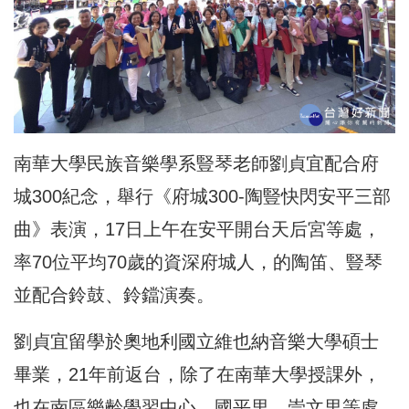
南華大學民族音樂學系豎琴老師劉貞宜配合府
城300紀念，舉行《府城300-陶豎快閃安平三部
曲》表演，17日上午在安平開台天后宮等處，
率70位平均70歲的資深府城人，的陶笛、豎琴
並配合鈴鼓、鈴鐺演奏。
劉貞宜留學於奧地利國立維也納音樂大學碩士
畢業，21年前返台，除了在南華大學授課外，
也在南區樂齡學習中心、國平里、崇文里等處