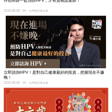
伴侶和妳一起預防HPV，才有資格說愛妳！
2026-08-08
PR・台灣癌症基金會
立即諮詢HPV！是對自己健康最好的投資，把握現在不嫌
晚！
2026-08-08
PR・台灣癌症基金會