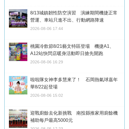
8/13城鎮韌性防空演習 演練期間機捷正常
營運、車站只進不出、行動網路降速
2026-08-06 17:44
桃園冷飲節8/21藝文特區登場 機捷A1、
A12站快閃店暖身活動即日搶先開跑
2026-08-06 16:29
啦啦隊女神李多慧來了！ 石岡熱氣球嘉年
華8/22起登場
2026-08-06 15:02
迎戰廚餘去化新挑戰 南投縣推家用廚餘機
補助每戶最高5000元
2026-08-05 17:23