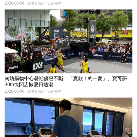
2026-08-08
記者吳順永／台南報導
南紡購物中心暑期優惠不斷 「夏款！約一夏」、寶可夢
30th快閃店掀夏日熱潮
2026-08-06
記者吳順永／台南報導