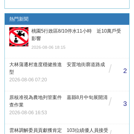
熱門新聞
桃園5行政區8/10停水11小時 近10萬戶受
影響
2026-08-06 18:15
大林蒲遷村進度穩健推進 安置地街廓道路成
/
2
型
2026-08-06 07:20
原核准視為農地列管案件 嘉縣8月中旬展開清
/
3
查作業
2026-08-06 16:53
雲林調解委員貢獻獲肯定 103位績優人員接受