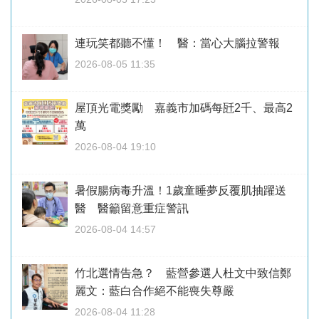
連玩笑都聽不懂！ 醫：當心大腦拉警報
2026-08-05 11:35
屋頂光電獎勵 嘉義市加碼每瓩2千、最高2
萬
2026-08-04 19:10
暑假腸病毒升溫！1歲童睡夢反覆肌抽躍送
醫 醫籲留意重症警訊
2026-08-04 14:57
竹北選情告急？ 藍營參選人杜文中致信鄭
麗文：藍白合作絕不能喪失尊嚴
2026-08-04 11:28