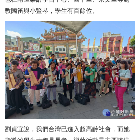
教陶笛與小豎琴，學生有百餘位。
劉貞宜說，我們台灣已進入超高齡社會，而她