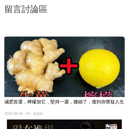
留言討論區
減肥首選，檸檬加它，堅持一週，腰細了，瘦到你懷疑人生
2026-08-06
PR・新素簡