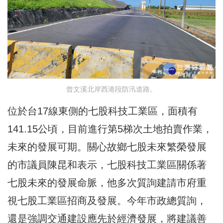
曾文溪北岸西港段防汛道路。
位於台17線東側的七股科技工業區，面積有
141.15公頃，目前進行第5梯次土地拍賣作業，
未來的發展可期。關心故鄉七股未來繁榮發展
的市議員陳昆和表示，七股科技工業區關係著
七股未來的發展命脈，他多次質詢建請市府重
視七股工業區招商及發展。今年市政總質詢，
還是強調交通建設應先於經濟發展，將建議善