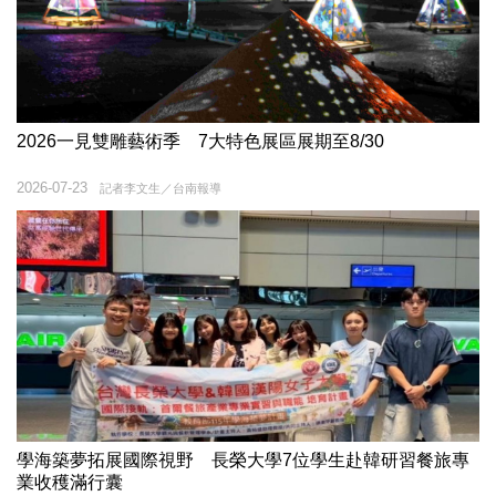
2026一見雙雕藝術季 7大特色展區展期至8/30
2026-07-23
記者李文生／台南報導
學海築夢拓展國際視野 長榮大學7位學生赴韓研習餐旅專
業收穫滿行囊