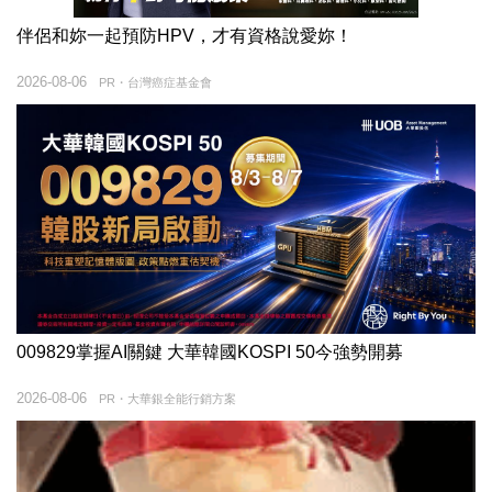
伴侶和妳一起預防HPV，才有資格說愛妳！
2026-08-06
PR・台灣癌症基金會
009829掌握AI關鍵 大華韓國KOSPI 50今強勢開募
2026-08-06
PR・大華銀全能行銷方案