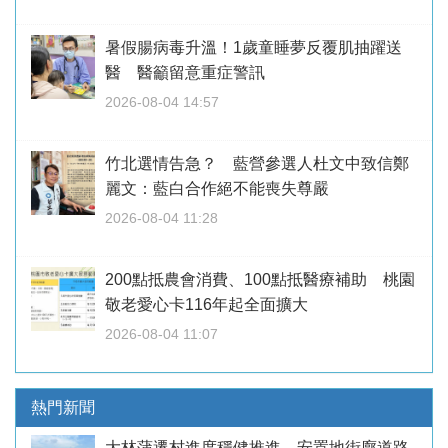
暑假腸病毒升溫！1歲童睡夢反覆肌抽躍送
醫 醫籲留意重症警訊
2026-08-04 14:57
竹北選情告急？ 藍營參選人杜文中致信鄭
麗文：藍白合作絕不能喪失尊嚴
2026-08-04 11:28
200點抵農會消費、100點抵醫療補助 桃園
敬老愛心卡116年起全面擴大
2026-08-04 11:07
熱門新聞
大林蒲遷村進度穩健推進 安置地街廓道路