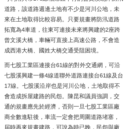
道路，該道路週邊土地有不少是河川公地，未
來在土地取得比較容易。只要規畫將防汛道路
拓寬為4車道，往東可連接未來將興建的2座跨
曾文溪大橋，車輛可直接上高速公路，不會造
成西港大橋、國姓大橋交通受阻困境。
而七股工業區連接台61線的對外交通網，可沿
七股溪興建一條4線道聯外道路連接台61線及台
17線。七股溪沿岸也是河川公地，土地取得不
會造成拆屋建路的民怨。陳昆和議員強調，交
通的規畫應先於經濟，否則一旦七股工業區廠
商全數進駐後，車流一定會把周圍道路堵塞，
屆時再來規畫建路，可說為時已晚，民怨與廠