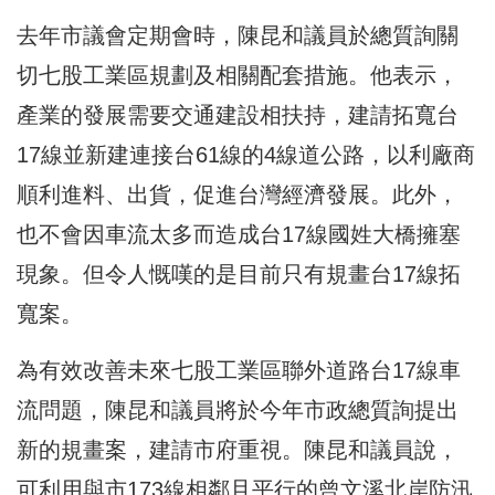
去年市議會定期會時，陳昆和議員於總質詢關
切七股工業區規劃及相關配套措施。他表示，
產業的發展需要交通建設相扶持，建請拓寬台
17線並新建連接台61線的4線道公路，以利廠商
順利進料、出貨，促進台灣經濟發展。此外，
也不會因車流太多而造成台17線國姓大橋擁塞
現象。但令人慨嘆的是目前只有規畫台17線拓
寬案。
為有效改善未來七股工業區聯外道路台17線車
流問題，陳昆和議員將於今年市政總質詢提出
新的規畫案，建請市府重視。陳昆和議員說，
可利用與市173線相鄰且平行的曾文溪北岸防汛