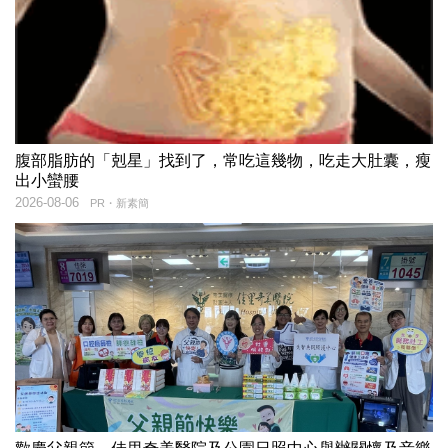
腹部脂肪的「剋星」找到了，常吃這幾物，吃走大肚囊，瘦
出小蠻腰
2026-08-06
PR・新素簡