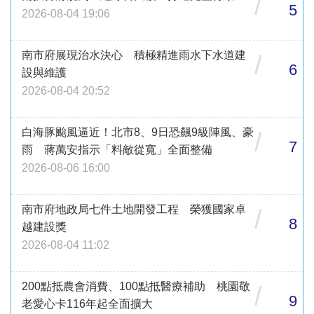
/
5
2026-08-04 19:06
南市府展現治水決心 積極精進雨水下水道建
/
6
設與維護
2026-08-04 20:52
白海豚颱風逼近！北市8、9日恐飆9級陣風、豪
/
7
雨 蔣萬安指示「料敵從寬」全面整備
2026-08-06 16:00
南市府地政局七件土地開發工程 榮獲國家卓
/
8
越建設獎
2026-08-04 11:02
200點抵農會消費、100點抵醫療補助 桃園敬
/
9
老愛心卡116年起全面擴大