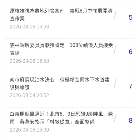
原核准視為農地列管案件 嘉縣8月中旬展開清
/
5
查作業
2026-08-06 16:53
雲林調解委員貢獻獲肯定 103位績優人員接受
/
6
表揚
2026-08-06 16:58
南市府展現治水決心 積極精進雨水下水道建
/
7
設與維護
2026-08-04 20:52
白海豚颱風逼近！北市8、9日恐飆9級陣風、豪
/
8
雨 蔣萬安指示「料敵從寬」全面整備
2026-08-06 16:00