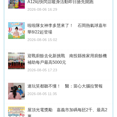
A12站快閃店暖身活動即日搶先開跑
2026-08-06 16:29
啦啦隊女神李多慧來了！ 石岡熱氣球嘉年
華8/22起登場
2026-08-06 15:02
迎戰廚餘去化新挑戰 南投縣推家用廚餘機
補助每戶最高5000元
2026-08-05 17:23
連玩笑都聽不懂！ 醫：當心大腦拉警報
2026-08-05 11:35
屋頂光電獎勵 嘉義市加碼每瓩2千、最高2
萬