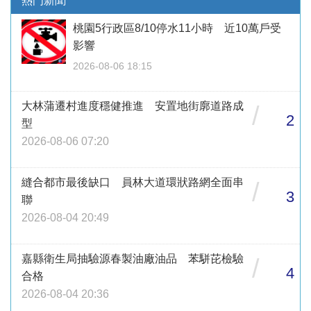
熱門新聞
桃園5行政區8/10停水11小時 近10萬戶受
影響
2026-08-06 18:15
大林蒲遷村進度穩健推進 安置地街廓道路成
/
2
型
2026-08-06 07:20
縫合都市最後缺口 員林大道環狀路網全面串
/
3
聯
2026-08-04 20:49
嘉縣衛生局抽驗源春製油廠油品 苯駢芘檢驗
/
4
合格
2026-08-04 20:36