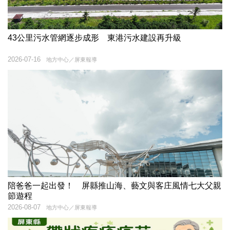
43公里污水管網逐步成形 東港污水建設再升級
2026-07-16
地方中心／屏東報導
陪爸爸一起出發！ 屏縣推山海、藝文與客庄風情七大父親
節遊程
2026-08-07
地方中心／屏東報導