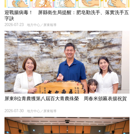
迎戰腸病毒！ 屏縣衛生局提醒：肥皂勤洗手、落實洗手五
字訣
2026-07-23
地方中心／屏東報導
屏東8位青農獲第八屆百大青農殊榮 周春米頒匾表揚祝賀
2026-07-30
地方中心／屏東報導