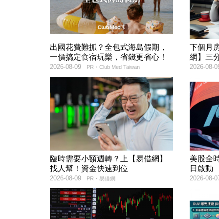
出國花費難抓？全包式海島假期，
下個月
一價搞定食宿玩樂，省錢更省心！
網】三
2026-08-09
2026-08-0
PR・Club Med Taiwan
臨時需要小額週轉？上【易借網】
美股全時
找人幫！資金快速到位
日啟動
2026-08-09
2026-08-0
PR・易借網