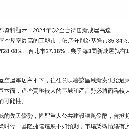
資料顯示，2024年Q2全台待售新成屋高達
內新成屋空屋率最高的五縣市，依序分別為基隆市35.34%
市28.08%、台北市27.18%，幾乎每3間新成屋就有
屋空屋率居高不下，往往意味著該區域新案供給過
基本面，這些賣壓較大的區域和產品勢必將面臨較
的可能性。
低的先天優勢，搭配重大公共建設議題發酵，曾掀
策叫停、基隆捷運進展不如預期，市場樂觀情緒有