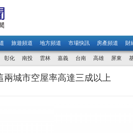
道
旅遊頻道
地方頻道
市場快訊
房產頻道
財
彰化
南投
雲林
嘉義
台南
高雄
屏東
這兩城市空屋率高達三成以上