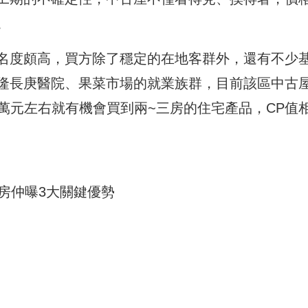
。
名度頗高，買方除了穩定的在地客群外，還有不少
隆長庚醫院、果菜市場的就業族群，目前該區中古
000萬元左右就有機會買到兩~三房的住宅產品，CP值
地房仲曝3大關鍵優勢