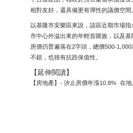
相對友好，還具備更有彈性的議價空間
以基隆市安樂區來說，該區近期市場指
市中心外溢出來的年輕首購族，以及基
房價仍普遍落在2字頭，總價500-1,
不錯，也很有抗跌保值性。
【延伸閱讀】
【房地產】- 汐止房價年漲10.8% 在