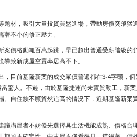
等題材，吸引大量投資買盤進場，帶動房價突飛猛
臨著不小的修正壓力。
新案價格動輒百萬起跳，早已超出普通受薪階級的
也導致新成屋空置率居高不下。
出，目前基隆新案的成交單價普遍都在3-4字頭，個
相當驚人。不過，由於基隆捷運尚未實質動工，新案
場、自住族不願貿然追高的情況下，近期基隆新案
建議購屋者不妨優先選擇具生活機能成熟、價格合
工期的不確定性，中古屋不僅看得見、摸得著，價