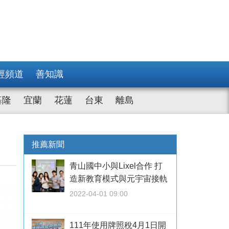
經頻道
善知識
基隆
宜蘭
花蓮
台東
離島
推薦新聞
青山國中小與Lixel合作 打
造新教育模式與元宇宙接軌
2022-04-01 09:00
111年使用牌照稅4月1日開