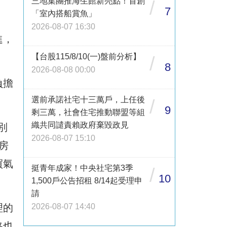
三地集團推海生館新亮點！首創
/
7
「室內搭船賞魚」
2026-08-07 16:30
進，
【台股115/8/10(一)盤前分析】
/
8
2026-08-08 00:00
負擔
選前承諾社宅十三萬戶，上任後
/
9
剩三萬，社會住宅推動聯盟等組
織共同譴責賴政府棄毀政見
別
2026-08-07 15:10
房
買氣
挺青年成家！中央社宅第3季
/
10
1,500戶公告招租 8/14起受理申
請
理的
2026-08-07 14:40
格也