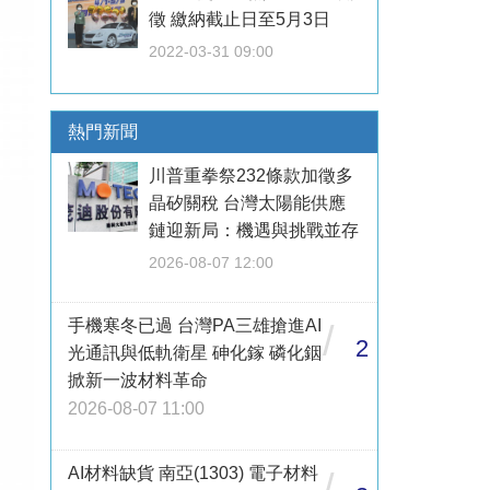
徵 繳納截止日至5月3日
2022-03-31 09:00
熱門新聞
川普重拳祭232條款加徵多
晶矽關稅 台灣太陽能供應
鏈迎新局：機遇與挑戰並存
2026-08-07 12:00
手機寒冬已過 台灣PA三雄搶進AI
/
2
光通訊與低軌衛星 砷化鎵 磷化銦
掀新一波材料革命
2026-08-07 11:00
AI材料缺貨 南亞(1303) 電子材料
/