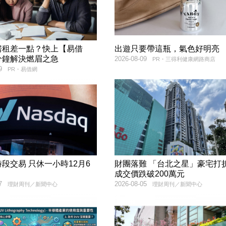
房租差一點？快上【易借
出遊只要帶這瓶，氣色好明亮
分鐘解決燃眉之急
2026-08-09
PR・三得利健康網路商店
9
PR・易借網
段交易 只休一小時12月6
財團落難 「台北之星」豪宅打
成交價跌破200萬元
7
2026-08-05
理財周刊／新聞中心
理財周刊／新聞中心