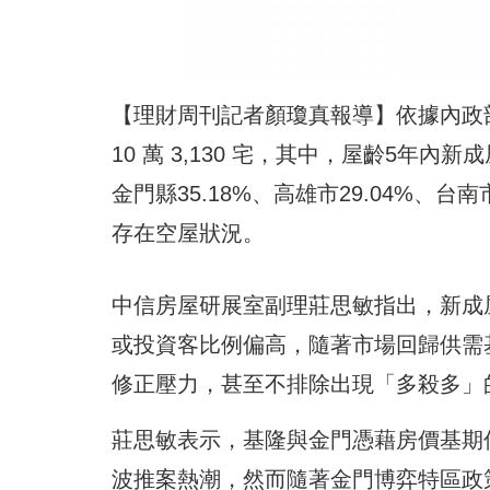
【理財周刊記者顏瓊真報導】依據內政部
10 萬 3,130 宅，其中，屋齡5年
金門縣35.18%、高雄市29.04%、台南
存在空屋狀況。
中信房屋研展室副理莊思敏指出，新成
或投資客比例偏高，隨著市場回歸供需
修正壓力，甚至不排除出現「多殺多」
莊思敏表示，基隆與金門憑藉房價基期
波推案熱潮，然而隨著金門博弈特區政