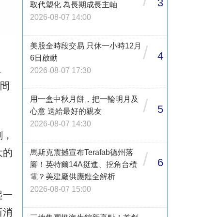
3
取代塑化 為長期成長主軸
2026-08-07 14:00
美股全時段交易 只休一小時12月
/
4
6日啟動
、
2026-08-07 17:30
1間
用一盒中秋月餅，把一輪明月及
/
5
心意 送給最好的親友
2026-08-07 14:30
剩，
大的
馬斯克震撼宣布Terafab德州落
/
6
腳！英特爾14A挺進、挖角台積
電？美建廠供應鏈全解析
2026-08-07 15:00
起一
所消