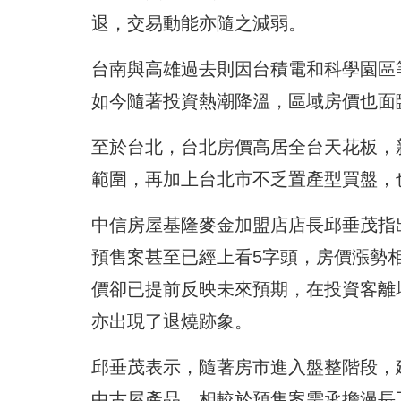
退，交易動能亦隨之減弱。
台南與高雄過去則因台積電和科學園區
如今隨著投資熱潮降溫，區域房價也面
至於台北，台北房價高居全台天花板，
範圍，再加上台北市不乏置產型買盤，
中信房屋基隆麥金加盟店店長邱垂茂指
預售案甚至已經上看5字頭，房價漲勢
價卻已提前反映未來預期，在投資客離
亦出現了退燒跡象。
邱垂茂表示，隨著房市進入盤整階段，
中古屋產品，相較於預售案需承擔漫長