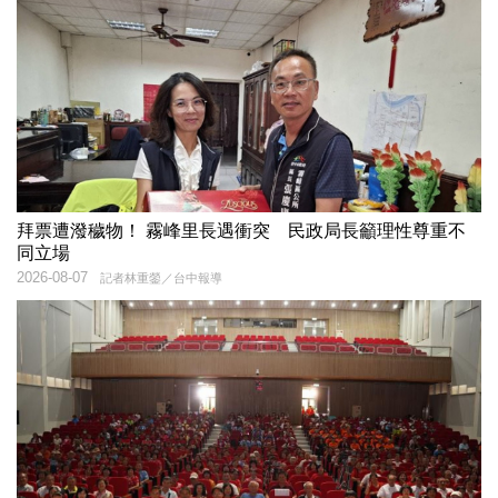
拜票遭潑穢物！ 霧峰里長遇衝突 民政局長籲理性尊重不
同立場
2026-08-07
記者林重鎣／台中報導