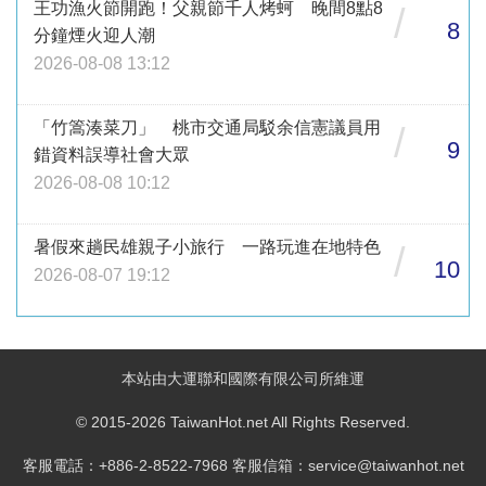
王功漁火節開跑！父親節千人烤蚵 晚間8點8
/
8
分鐘煙火迎人潮
2026-08-08 13:12
「竹篙湊菜刀」 桃市交通局駁余信憲議員用
/
9
錯資料誤導社會大眾
2026-08-08 10:12
暑假來趟民雄親子小旅行 一路玩進在地特色
/
10
2026-08-07 19:12
本站由大運聯和國際有限公司所維運
© 2015-2026 TaiwanHot.net All Rights Reserved.
客服電話：+886-2-8522-7968 客服信箱：service@taiwanhot.net