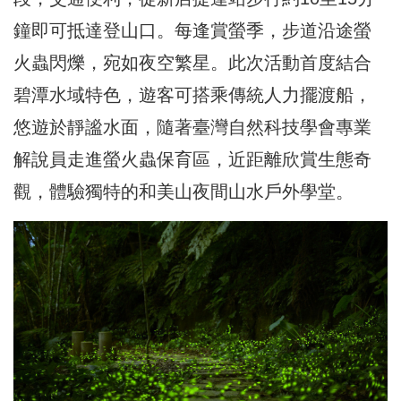
鐘即可抵達登山口。每逢賞螢季，步道沿途螢
火蟲閃爍，宛如夜空繁星。此次活動首度結合
碧潭水域特色，遊客可搭乘傳統人力擺渡船，
悠遊於靜謐水面，隨著臺灣自然科技學會專業
解說員走進螢火蟲保育區，近距離欣賞生態奇
觀，體驗獨特的和美山夜間山水戶外學堂。