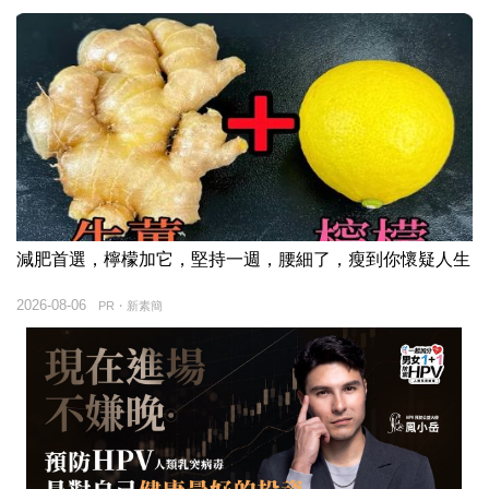
減肥首選，檸檬加它，堅持一週，腰細了，瘦到你懷疑人生
2026-08-06
PR・新素簡