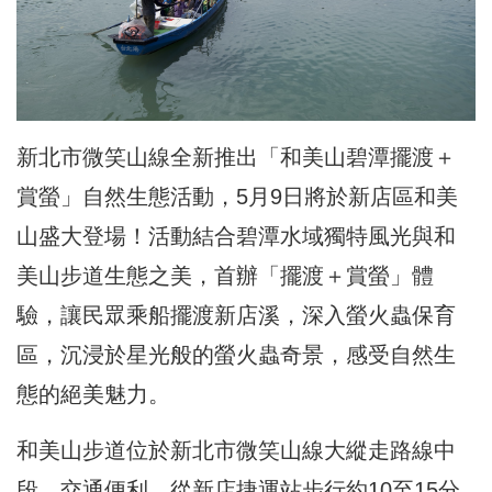
新北市微笑山線全新推出「和美山碧潭擺渡＋
賞螢」自然生態活動，5月9日將於新店區和美
山盛大登場！活動結合碧潭水域獨特風光與和
美山步道生態之美，首辦「擺渡＋賞螢」體
驗，讓民眾乘船擺渡新店溪，深入螢火蟲保育
區，沉浸於星光般的螢火蟲奇景，感受自然生
態的絕美魅力。
和美山步道位於新北市微笑山線大縱走路線中
段，交通便利，從新店捷運站步行約10至15分