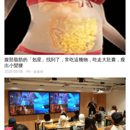
腹部脂肪的「剋星」找到了，常吃這幾物，吃走大肚囊，瘦
出小蠻腰
2026-08-06
PR・新素簡