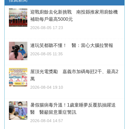
迎戰廚餘去化新挑戰 南投縣推家用廚餘機
補助每戶最高5000元
2026-08-05 17:23
連玩笑都聽不懂！ 醫：當心大腦拉警報
2026-08-05 11:35
屋頂光電獎勵 嘉義市加碼每瓩2千、最高2
萬
2026-08-04 19:10
暑假腸病毒升溫！1歲童睡夢反覆肌抽躍送
醫 醫籲留意重症警訊
2026-08-04 14:57