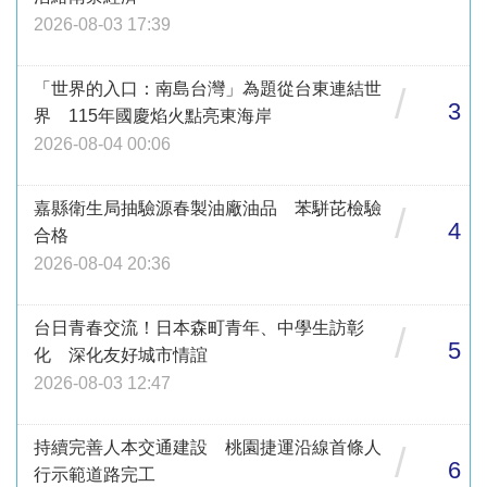
2026-08-03 17:39
「世界的入口：南島台灣」為題從台東連結世
/
3
界 115年國慶焰火點亮東海岸
2026-08-04 00:06
嘉縣衛生局抽驗源春製油廠油品 苯駢芘檢驗
/
4
合格
2026-08-04 20:36
台日青春交流！日本森町青年、中學生訪彰
/
5
化 深化友好城市情誼
2026-08-03 12:47
持續完善人本交通建設 桃園捷運沿線首條人
/
6
行示範道路完工