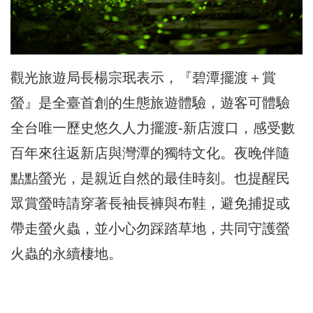
觀光旅遊局長楊宗珉表示，『碧潭擺渡＋賞
螢』是全臺首創的生態旅遊體驗，遊客可體驗
全台唯一歷史悠久人力擺渡-新店渡口，感受數
百年來往返新店與灣潭的獨特文化。夜晚伴隨
點點螢光，是親近自然的最佳時刻。也提醒民
眾賞螢時請穿著長袖長褲與布鞋，避免捕捉或
帶走螢火蟲，並小心勿踩踏草地，共同守護螢
火蟲的永續棲地。