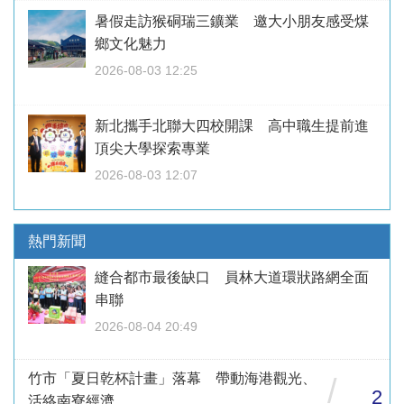
暑假走訪猴硐瑞三鑛業 邀大小朋友感受煤
鄉文化魅力
2026-08-03 12:25
新北攜手北聯大四校開課 高中職生提前進
頂尖大學探索專業
2026-08-03 12:07
熱門新聞
縫合都市最後缺口 員林大道環狀路網全面
串聯
2026-08-04 20:49
竹市「夏日乾杯計畫」落幕 帶動海港觀光、
/
2
活絡南寮經濟