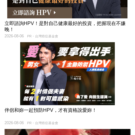
立即諮詢HPV！是對自己健康最好的投資，把握現在不嫌
晚！
2026-08-06
PR・台灣癌症基金會
伴侶和妳一起預防HPV，才有資格說愛妳！
2026-08-06
PR・台灣癌症基金會