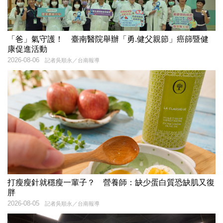
「爸」氣守護！ 臺南醫院舉辦「勇.健父親節」癌篩暨健
康促進活動
2026-08-06
記者吳順永／台南報導
打瘦瘦針就穩瘦一輩子？ 營養師：缺少蛋白質恐缺肌又復
胖
2026-08-05
記者吳順永／台南報導