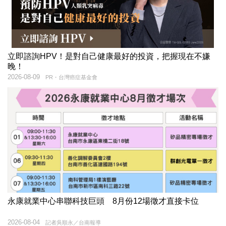
立即諮詢HPV！是對自己健康最好的投資，把握現在不嫌
晚！
2026-08-09
PR・台灣癌症基金會
永康就業中心串聯科技巨頭 8月份12場徵才直接卡位
2026-08-04
記者吳順永／台南報導