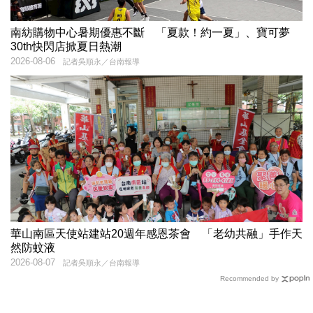
南紡購物中心暑期優惠不斷 「夏款！約一夏」、寶可夢
30th快閃店掀夏日熱潮
2026-08-06
記者吳順永／台南報導
華山南區天使站建站20週年感恩茶會 「老幼共融」手作天
然防蚊液
2026-08-07
記者吳順永／台南報導
Recommended by