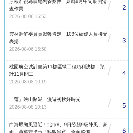
原核准視為農地列管案件 嘉縣8月中旬展開清
/
2
查作業
2026-08-06 16:53
雲林調解委員貢獻獲肯定 103位績優人員接受
/
3
表揚
2026-08-06 16:58
桃園航空城計畫第11標區徵工程順利決標 預
/
4
計11月開工
2026-08-08 10:19
「蓮」映山豬湖 漫遊初秋好時光
/
5
2026-08-08 10:13
白海豚颱風逼近！北市8、9日恐飆9級陣風、豪
/
6
雨 蔣萬安指示「料敵從寬」全面整備