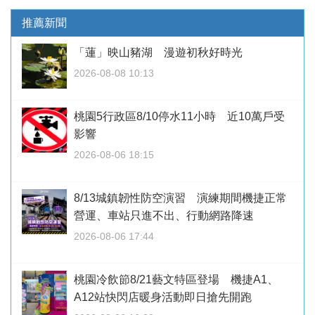
推薦新聞
「蓮」映山豬湖 漫遊初秋好時光
2026-08-08 10:13
桃園5行政區8/10停水11小時 近10萬戶受
影響
2026-08-06 18:15
8/13城鎮韌性防空演習 演練期間機捷正常
營運、車站只進不出、行動網路降速
2026-08-06 17:44
桃園冷飲節8/21藝文特區登場 機捷A1、
A12站快閃店暖身活動即日搶先開跑