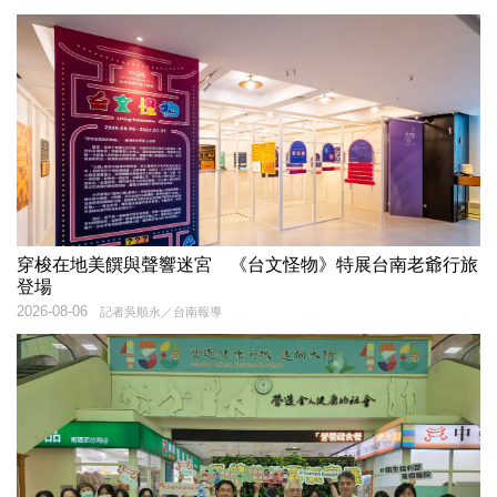
穿梭在地美饌與聲響迷宮 《台文怪物》特展台南老爺行旅
登場
2026-08-06
記者吳順永／台南報導