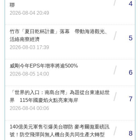
/
4
聯
2026-08-04 20:49
竹市「夏日乾杯計畫」落幕 帶動海港觀光、
/
5
活絡南寮經濟
2026-08-03 17:39
威剛今年EPS年增率將逾500%
/
6
2026-08-05 14:00
「世界的入口：南島台灣」為題從台東連結世
/
7
界 115年國慶焰火點亮東海岸
2026-08-04 00:06
140億美元軍售引爆美台聯防 麥考爾拋重磅訊
/
8
號！防空飛彈與無人機台美共同生產大轉型