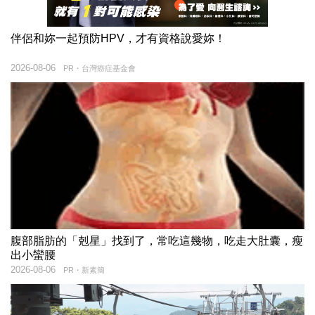
伴侶和妳一起預防HPV，才有資格說愛妳！
2026-08-06
PR・台灣癌症基金會
腹部脂肪的「剋星」找到了，常吃這幾物，吃走大肚囊，瘦
出小蠻腰
2026-08-06
PR・新素簡