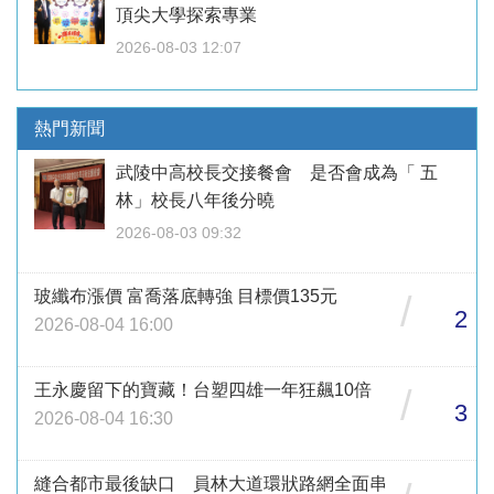
頂尖大學探索專業
2026-08-03 12:07
熱門新聞
武陵中高校長交接餐會 是否會成為「 五
林」校長八年後分曉
2026-08-03 09:32
玻纖布漲價 富喬落底轉強 目標價135元
/
2
2026-08-04 16:00
王永慶留下的寶藏！台塑四雄一年狂飆10倍
/
3
2026-08-04 16:30
縫合都市最後缺口 員林大道環狀路網全面串