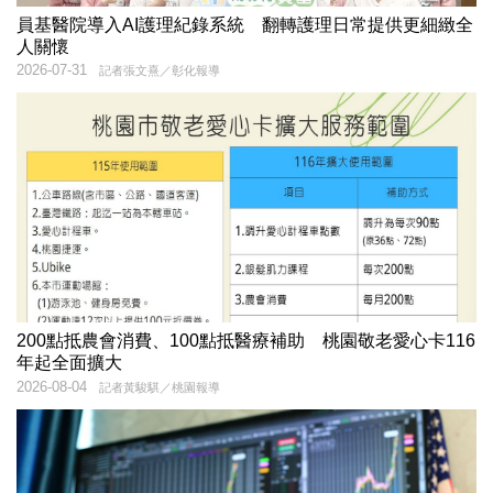
員基醫院導入AI護理紀錄系統 翻轉護理日常提供更細緻全
人關懷
2026-07-31
記者張文熹／彰化報導
200點抵農會消費、100點抵醫療補助 桃園敬老愛心卡116
年起全面擴大
2026-08-04
記者黃駿騏／桃園報導