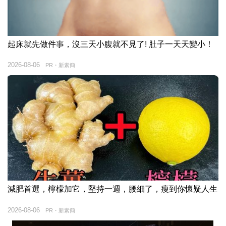
起床就先做件事，沒三天小腹就不見了! 肚子一天天變小！
2026-08-06
PR・新素簡
減肥首選，檸檬加它，堅持一週，腰細了，瘦到你懷疑人生
2026-08-06
PR・新素簡