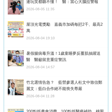
連玩笑都聽不懂！ 醫：當心大腦拉警報
2026-08-05 11:35
屋頂光電獎勵 嘉義市加碼每瓩2千、最高2
萬
2026-08-04 19:10
暑假腸病毒升溫！1歲童睡夢反覆肌抽躍送
醫 醫籲留意重症警訊
2026-08-04 14:57
竹北選情告急？ 藍營參選人杜文中致信鄭
麗文：藍白合作絕不能喪失尊嚴
2026-08-04 11:28
200點抵農會消費、100點抵醫療補助 桃園