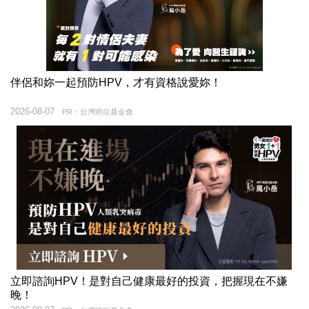
伴侶和妳一起預防HPV，才有資格說愛妳！
2026-08-07
PR・台灣癌症基金會
立即諮詢HPV！是對自己健康最好的投資，把握現在不嫌
晚！