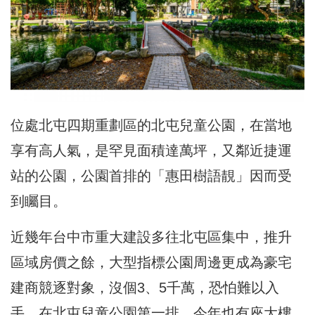
位處北屯四期重劃區的北屯兒童公園，在當地
享有高人氣，是罕見面積達萬坪，又鄰近捷運
站的公園，公園首排的「惠田樹語靚」因而受
到矚目。
近幾年台中市重大建設多往北屯區集中，推升
區域房價之餘，大型指標公園周邊更成為豪宅
建商競逐對象，沒個3、5千萬，恐怕難以入
手，在北屯兒童公園第一排，今年也有座大樓