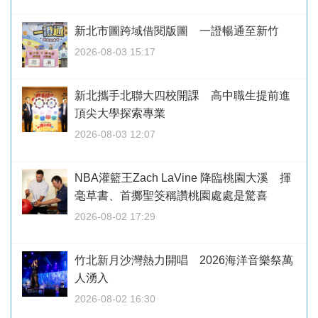
新北市圖跨域借閱版圖 一證暢通至新竹
2026-08-03 15:17
新北攜手北聯大四校開課 高中職生提前進
頂尖大學探索專業
2026-08-03 12:07
NBA灌籃王Zach LaVine 降臨桃園大溪 揮
毫草書、首擲聖筊稱讚桃園處處是驚喜
2026-08-02 17:29
竹北新月沙灣熱力開唱 2026海洋音樂祭萬
人湧入
2026-08-02 16:30