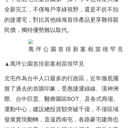
全新完工，不僅每戶享綠視野，還是不折不扣
的捷運宅，對比其他綠海首排產品更享難得親
民價，獨特優勢難以取代。
▲萬坪公園首排新案相當很罕見
北屯作為台中人口最多的行政區，近年徹底擺
脫了過去的首購印象，受惠捷運綠線、漢神洲
際、台中巨蛋、醫療園區BOT、及各式商場、
運動中心，建設總投資額突破千億，不僅區域
發展實現翻轉，直逼西南屯，各路豪宅建商也