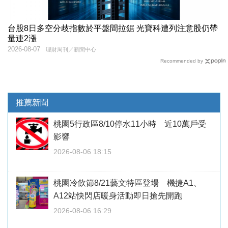
台股8日多空分歧指數於平盤間拉鋸 光寶科遭列注意股仍帶
量連2漲
2026-08-07
理財周刊／新聞中心
Recommended by
推薦新聞
桃園5行政區8/10停水11小時 近10萬戶受
影響
2026-08-06 18:15
桃園冷飲節8/21藝文特區登場 機捷A1、
A12站快閃店暖身活動即日搶先開跑
2026-08-06 16:29