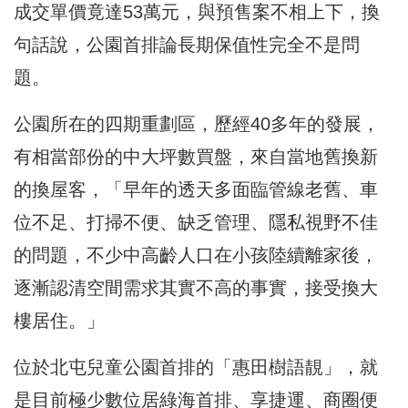
成交單價竟達53萬元，與預售案不相上下，換
句話說，公園首排論長期保值性完全不是問
題。
公園所在的四期重劃區，歷經40多年的發展，
有相當部份的中大坪數買盤，來自當地舊換新
的換屋客，「早年的透天多面臨管線老舊、車
位不足、打掃不便、缺乏管理、隱私視野不佳
的問題，不少中高齡人口在小孩陸續離家後，
逐漸認清空間需求其實不高的事實，接受換大
樓居住。」
位於北屯兒童公園首排的「惠田樹語靚」，就
是目前極少數位居綠海首排、享捷運、商圈便