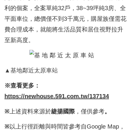
利的個案，全案單純32戶，38~39坪純3房、全
平面車位，總價僅不到3千萬元，購屋族僅需花
費合理成本，就能將生活品質和居住視野拉升
至新高度。
▲基地鄰近太原車站
※查看更多：
https://newhouse.591.com.tw/137134
※
上述資料來源於
緁揚國際
，僅供參考
。
※
以上行徑距離與時間皆參考自Google Map，