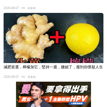
2026-08-07
PR・新素簡
減肥首選，檸檬加它，堅持一週，腰細了，瘦到你懷疑人生
2026-08-07
PR・新素簡