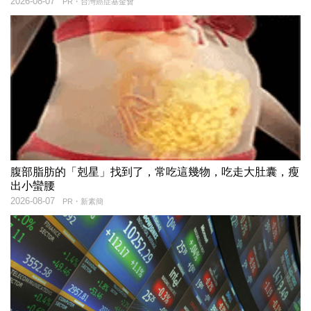
2026-08-07
PR・台灣癌症基金會
腹部脂肪的「剋星」找到了，常吃這幾物，吃走大肚囊，瘦
出小蠻腰
2026-08-07
PR・新素簡