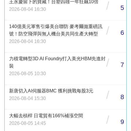
王永慶留下的寶藏！台塑四雄一年狂飆10倍
/
5
2026-08-04 16:30
140億美元軍售引爆美台聯防 麥考爾拋重磅訊
/
6
號！防空飛彈與無人機台美共同生產大轉型
2026-08-04 16:30
力積電轉型3D AI Foundry打入美光HBM先進封
/
7
裝
2026-08-05 10:30
新唐切入AI伺服器BMC 獲利挑戰每股3元
/
8
2026-08-04 15:30
大幅去槓桿 日電貿有166%補漲空間
/
9
2026-08-05 14:45