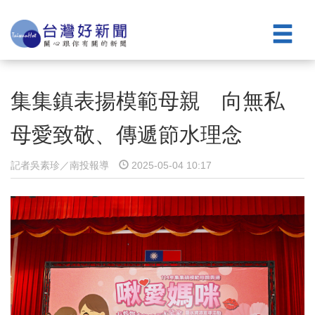
集集鎮表揚模範母親 向無私
母愛致敬、傳遞節水理念
記者吳素珍／南投報導
2025-05-04 10:17