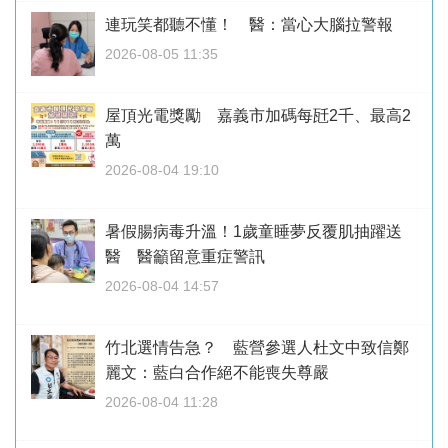
連玩笑都聽不懂！ 醫：當心大腦拉警報
2026-08-05 11:35
屋頂光電獎勵 嘉義市加碼每瓩2千、最高2
萬
2026-08-04 19:10
暑假腸病毒升溫！1歲童睡夢反覆肌抽躍送
醫 醫籲留意重症警訊
2026-08-04 14:57
竹北選情告急？ 藍營參選人杜文中致信鄭
麗文：藍白合作絕不能喪失尊嚴
2026-08-04 11:28