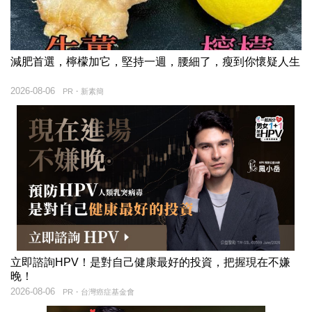
減肥首選，檸檬加它，堅持一週，腰細了，瘦到你懷疑人生
2026-08-06
PR・新素簡
立即諮詢HPV！是對自己健康最好的投資，把握現在不嫌
晚！
2026-08-06
PR・台灣癌症基金會