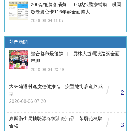
200點抵農會消費、100點抵醫療補助 桃園
敬老愛心卡116年起全面擴大
2026-08-04 11:07
熱門新聞
縫合都市最後缺口 員林大道環狀路網全面
串聯
2026-08-04 20:49
大林蒲遷村進度穩健推進 安置地街廓道路成
/
2
型
2026-08-06 07:20
嘉縣衛生局抽驗源春製油廠油品 苯駢芘檢驗
/
3
合格