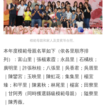
模範母親和家人及貴賓等合照。
本年度模範母親名單如下（依各里順序排
列）：富山里｜張楊素霞；永昌里｜石橘枝；
廣明里｜許張秋桂；八張里｜吳香君；吳厝里
｜陳鑾宮；玉映里｜陳虹花；集集里｜楊宜
臻；和平里｜陳素秋；林尾里｜楊富；田寮里
｜甘阿秀（同時獲選縣級模範母親）；隘寮里
｜陳秀薇。