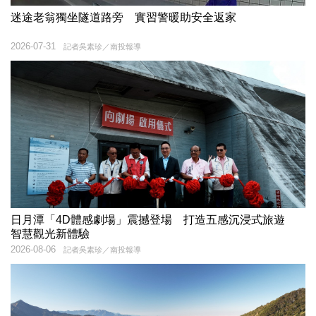
迷途老翁獨坐隧道路旁 實習警暖助安全返家
2026-07-31
記者吳素珍／南投報導
日月潭「4D體感劇場」震撼登場 打造五感沉浸式旅遊
智慧觀光新體驗
2026-08-06
記者吳素珍／南投報導