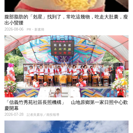
腹部脂肪的「剋星」找到了，常吃這幾物，吃走大肚囊，瘦
出小蠻腰
2026-08-06
PR・新素簡
「信義竹秀苑社區長照機構」 山地原鄉第一家日照中心歡
慶開幕
2026-07-28
記者吳素珍／南投報導