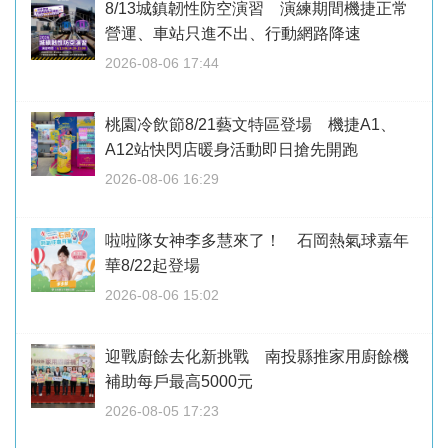
8/13城鎮韌性防空演習 演練期間機捷正常
營運、車站只進不出、行動網路降速
2026-08-06 17:44
桃園冷飲節8/21藝文特區登場 機捷A1、
A12站快閃店暖身活動即日搶先開跑
2026-08-06 16:29
啦啦隊女神李多慧來了！ 石岡熱氣球嘉年
華8/22起登場
2026-08-06 15:02
迎戰廚餘去化新挑戰 南投縣推家用廚餘機
補助每戶最高5000元
2026-08-05 17:23