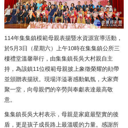
114年集集鎮模範母親表揚暨水資源宣導活動，
於5月3日（星期六）上午10時在集集鎮公所三
樓禮堂溫馨舉行，由集集鎮長吳大村親自主
持，為該鎮11位模範母親披上象徵榮耀的勛帶
並頒贈表揚狀。現場洋溢著感動氣氛，大家齊
聚一堂，向母親們的辛勞與奉獻表達最高敬
意。
集集鎮長吳大村表示，母親是家庭最堅實的後
盾，更是孩子成長路上最溫暖的力量。感謝所