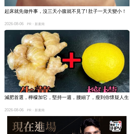
起床就先做件事，沒三天小腹就不見了! 肚子一天天變小！
2026-08-06
PR・新素簡
減肥首選，檸檬加它，堅持一週，腰細了，瘦到你懷疑人生
2026-08-06
PR・新素簡