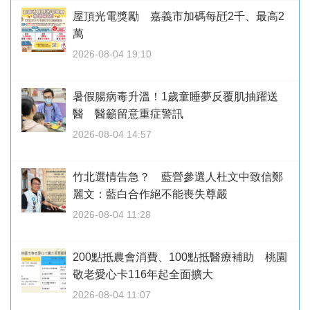
屋頂光電獎勵 嘉義市加碼每瓩2千、最高2
萬
2026-08-04 19:10
暑假腸病毒升溫！1歲童睡夢反覆肌抽躍送
醫 醫籲留意重症警訊
2026-08-04 14:57
竹北選情告急？ 藍營參選人杜文中致信鄭
麗文：藍白合作絕不能喪失尊嚴
2026-08-04 11:28
200點抵農會消費、100點抵醫療補助 桃園
敬老愛心卡116年起全面擴大
2026-08-04 11:07