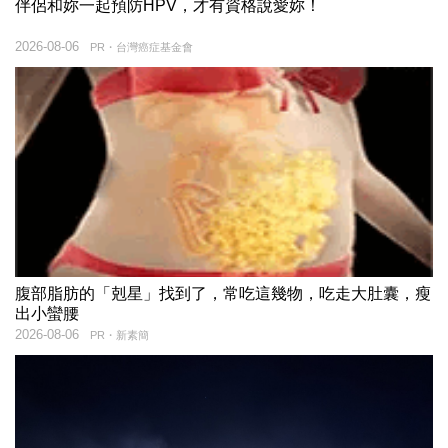
伴侶和妳一起預防HPV，才有資格說愛妳！
2026-08-06
PR・台灣癌症基金會
腹部脂肪的「剋星」找到了，常吃這幾物，吃走大肚囊，瘦
出小蠻腰
2026-08-06
PR・新素簡