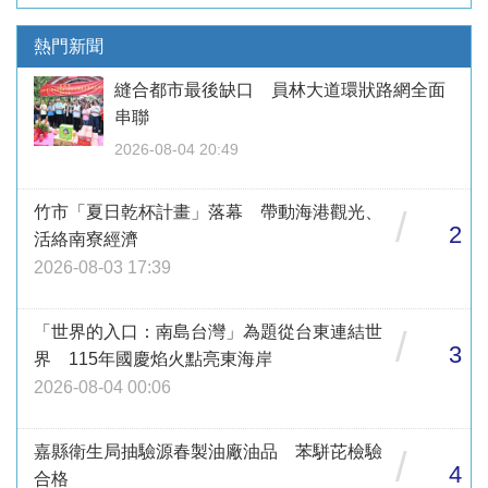
熱門新聞
縫合都市最後缺口 員林大道環狀路網全面
串聯
2026-08-04 20:49
竹市「夏日乾杯計畫」落幕 帶動海港觀光、
/
2
活絡南寮經濟
2026-08-03 17:39
「世界的入口：南島台灣」為題從台東連結世
/
3
界 115年國慶焰火點亮東海岸
2026-08-04 00:06
嘉縣衛生局抽驗源春製油廠油品 苯駢芘檢驗
/
4
合格