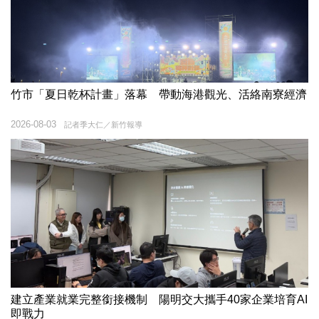
竹市「夏日乾杯計畫」落幕 帶動海港觀光、活絡南寮經濟
2026-08-03
記者季大仁／新竹報導
建立產業就業完整銜接機制 陽明交大攜手40家企業培育AI
即戰力