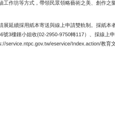
驗工作坊等方式，帶領民眾領略藝術之美、創作之
請展延續採用紙本寄送與線上申請雙軌制。採紙本
號3樓鍾小姐收(02-2950-9750轉117）、採線上
s://service.ntpc.gov.tw/eservice/Index.action/
教育