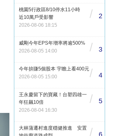
桃園5行政區8/10停水11小時
/
2
近10萬戶受影響
2026-08-06 18:15
威剛今年EPS年增率將逾500%
/
3
2026-08-05 14:00
今年拚賺5個股本 宇瞻上看400元
/
4
2026-08-05 15:00
王永慶留下的寶藏！台塑四雄一
/
5
年狂飆10倍
2026-08-04 16:30
大林蒲遷村進度穩健推進 安置
/
6
地街廓道路成型