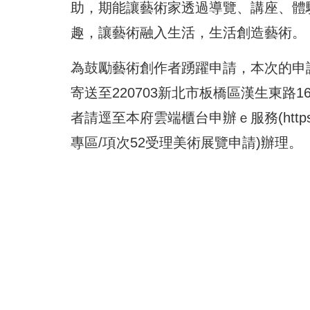
助，期能讓藝術家透過導覽、講座、體
趣，讓藝術融入生活，生活創造藝術。
為鼓勵藝術創作者踴躍申請，本次的申
寄送至220703新北市板橋區漢生東路166
者請逕至本府雲端櫃台申辦ｅ服務(
http
專區/項次52受理美術展覽申請)辦理。