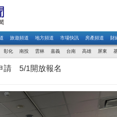
道
旅遊頻道
地方頻道
市場快訊
房產頻道
財
彰化
南投
雲林
嘉義
台南
高雄
屏東
請 5/1開放報名