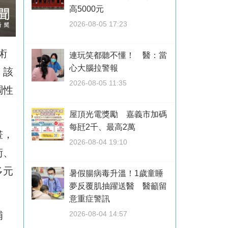
高5000元
2026-08-05 17:23
術
連玩笑都聽不懂！ 醫：當
心大腦拉警報
。該
2026-08-05 11:35
調性
屋頂光電獎勵 嘉義市加碼
每瓩2千、最高2萬
畫，
2026-08-04 19:10
術、
多元
暑假腸病毒升溫！1歲童睡
夢反覆肌抽躍送醫 醫籲留
意重症警訊
2026-08-04 14:57
補