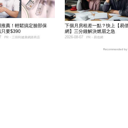
用推薦！輕鬆搞定臉部保
下個月房租差一點？快上【易
只要$390
網】三分鐘解決燃眉之急
7
2026-08-07
PR・三得利健康網路商店
PR・易借網
Recommended by