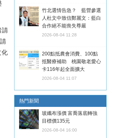
樂
竹北選情告急？ 藍營參選
人杜文中致信鄭麗文：藍白
合作絕不能喪失尊嚴
者請
2026-08-04 11:28
申請
文化
200點抵農會消費、100點
抵醫療補助 桃園敬老愛心
卡116年起全面擴大
2026-08-04 11:07
熱門新聞
玻纖布漲價 富喬落底轉強
目標價135元
2026-08-04 16:00