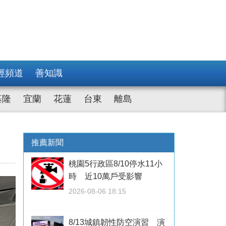
經頻道
善知識
基隆
宜蘭
花蓮
台東
離島
推薦新聞
桃園5行政區8/10停水11小
時 近10萬戶受影響
2026-08-06 18:15
8/13城鎮韌性防空演習 演