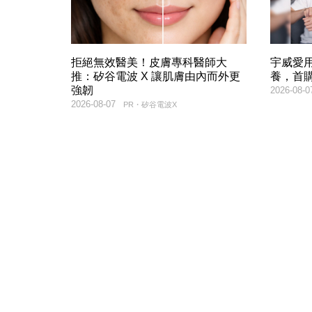
拒絕無效醫美！皮膚專科醫師大
宇威愛
推：矽谷電波 X 讓肌膚由內而外更
養，首購
強韌
2026-08-0
2026-08-07
PR・矽谷電波X