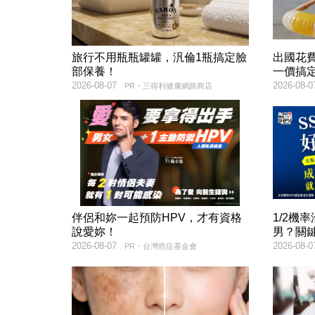
旅行不用瓶瓶罐罐，汎倫1瓶搞定臉
出國花
部保養！
一價搞
2026-08-07
2026-08-0
PR・三得利健康網路商店
伴侶和妳一起預防HPV，才有資格
1/2機
說愛妳！
男？關
2026-08-07
2026-08-0
PR・台灣癌症基金會