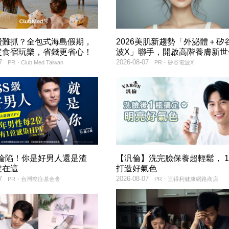
費難抓？全包式海島假期，
2026美肌新趨勢「外泌體＋矽
定食宿玩樂，省錢更省心！
波X」聯手，開啟高階養膚新世
7
2026-08-07
PR・Club Med Taiwan
PR・矽谷電波X
率淪陷！你是好男人還是渣
【汎倫】洗完臉保養超輕鬆， 
鍵在這
打造好氣色
7
2026-08-07
PR・台灣癌症基金會
PR・三得利健康網路商店