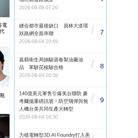
2026-08-06 07:20
谷電
縫合都市最後缺口 員林大道環
/
7
代
狀路網全面串聯
2026-08-04 20:49
嘉縣衛生局抽驗源春製油廠油
/
8
品 苯駢芘檢驗合格
2026-08-04 20:36
140億美元軍售引爆美台聯防 麥
/
1瓶
9
考爾拋重磅訊號！防空飛彈與無
人機台美共同生產大轉型
2026-08-04 16:30
力積電轉型3D AI Foundry打入美