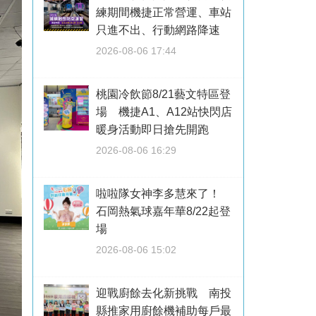
練期間機捷正常營運、車站
只進不出、行動網路降速
2026-08-06 17:44
桃園冷飲節8/21藝文特區登
場 機捷A1、A12站快閃店
暖身活動即日搶先開跑
2026-08-06 16:29
啦啦隊女神李多慧來了！
石岡熱氣球嘉年華8/22起登
場
2026-08-06 15:02
迎戰廚餘去化新挑戰 南投
縣推家用廚餘機補助每戶最