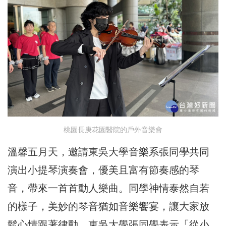
桃園長庚花園醫院的戶外音樂會
溫馨五月天，邀請東吳大學音樂系張同學共同
演出小提琴演奏會，優美且富有節奏感的琴
音，帶來一首首動人樂曲。同學神情泰然自若
的樣子，美妙的琴音猶如音樂饗宴，讓大家放
鬆心情跟著律動。東吳大學張同學表示「從小