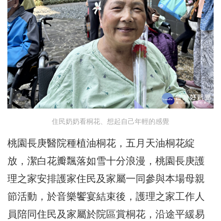
住民奶奶看桐花、想起自己年輕的感覺
桃園長庚醫院種植油桐花，五月天油桐花綻
放，潔白花瓣飄落如雪十分浪漫，桃園長庚護
理之家安排護家住民及家屬一同參與本場母親
節活動，於音樂饗宴結束後，護理之家工作人
員陪同住民及家屬於院區賞桐花，沿途平緩易