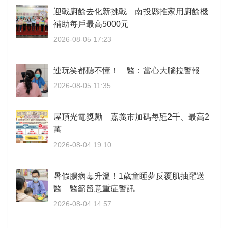
迎戰廚餘去化新挑戰 南投縣推家用廚餘機
補助每戶最高5000元
2026-08-05 17:23
連玩笑都聽不懂！ 醫：當心大腦拉警報
2026-08-05 11:35
屋頂光電獎勵 嘉義市加碼每瓩2千、最高2
萬
2026-08-04 19:10
暑假腸病毒升溫！1歲童睡夢反覆肌抽躍送
醫 醫籲留意重症警訊
2026-08-04 14:57