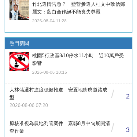
竹北選情告急？ 藍營參選人杜文中致信鄭
麗文：藍白合作絕不能喪失尊嚴
2026-08-04 11:28
熱門新聞
桃園5行政區8/10停水11小時 近10萬戶受
影響
2026-08-06 18:15
大林蒲遷村進度穩健推進 安置地街廓道路成
/
2
型
2026-08-06 07:20
原核准視為農地列管案件 嘉縣8月中旬展開清
/
3
查作業