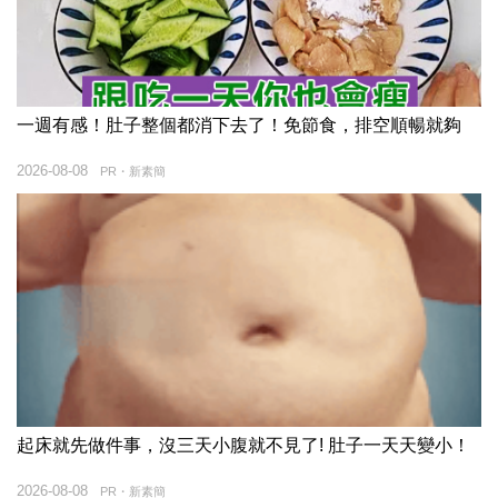
一週有感！肚子整個都消下去了！免節食，排空順暢就夠
2026-08-08
PR・新素簡
起床就先做件事，沒三天小腹就不見了! 肚子一天天變小！
2026-08-08
PR・新素簡