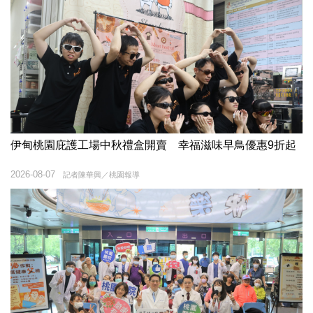
伊甸桃園庇護工場中秋禮盒開賣 幸福滋味早鳥優惠9折起
2026-08-07
記者陳華興／桃園報導