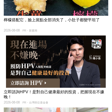
檸檬搭配它，臉上斑點全部消失了，小肚子都變平坦了
2026-08-08
PR・新素簡
立即諮詢HPV！是對自己健康最好的投資，把握現在不嫌
晚！
2026-08-08
PR・台灣癌症基金會