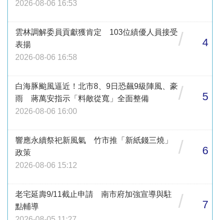
2026-08-06 16:53
雲林調解委員貢獻獲肯定 103位績優人員接受
/
4
表揚
2026-08-06 16:58
白海豚颱風逼近！北市8、9日恐飆9級陣風、豪
/
5
雨 蔣萬安指示「料敵從寬」全面整備
2026-08-06 16:00
響應永續祭祀新風氣 竹市推「新紙錢三燒」
/
6
政策
2026-08-06 15:12
老宅延壽9/11截止申請 南市府加強宣導與駐
/
7
點輔導
2026-08-05 11:27