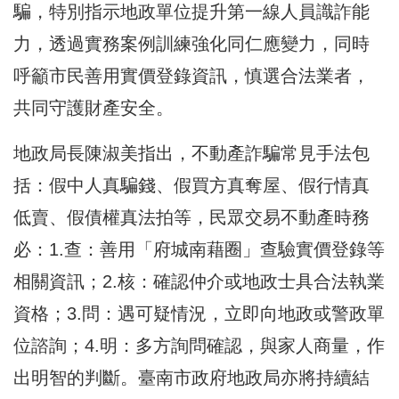
騙，特別指示地政單位提升第一線人員識詐能
力，透過實務案例訓練強化同仁應變力，同時
呼籲市民善用實價登錄資訊，慎選合法業者，
共同守護財產安全。
地政局長陳淑美指出，不動產詐騙常見手法包
括：假中人真騙錢、假買方真奪屋、假行情真
低賣、假債權真法拍等，民眾交易不動產時務
必：1.查：善用「府城南藉圈」查驗實價登錄等
相關資訊；2.核：確認仲介或地政士具合法執業
資格；3.問：遇可疑情況，立即向地政或警政單
位諮詢；4.明：多方詢問確認，與家人商量，作
出明智的判斷。臺南市政府地政局亦將持續結