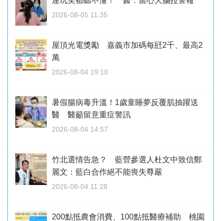
連玩笑都聽不懂！ 醫：當心大腦拉警報
2026-08-05 11:35
屋頂光電獎勵 嘉義市加碼每瓩2千、最高2
萬
2026-08-04 19:10
暑假腸病毒升溫！1歲童睡夢反覆肌抽躍送
醫 醫籲留意重症警訊
2026-08-04 14:57
竹北選情告急？ 藍營參選人杜文中致信鄭
麗文：藍白合作絕不能喪失尊嚴
2026-08-04 11:28
200點抵農會消費、100點抵醫療補助 桃園