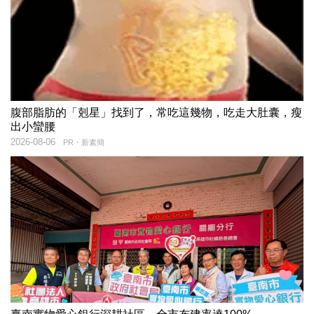
腹部脂肪的「剋星」找到了，常吃這幾物，吃走大肚囊，瘦
出小蠻腰
2026-08-06
PR・新素簡