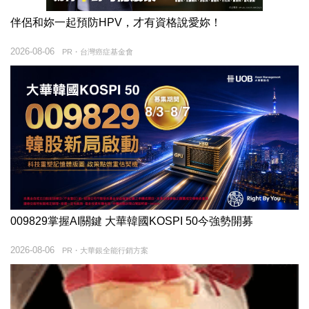
伴侶和妳一起預防HPV，才有資格說愛妳！
2026-08-06
PR・台灣癌症基金會
009829掌握AI關鍵 大華韓國KOSPI 50今強勢開募
2026-08-06
PR・大華銀全能行銷方案