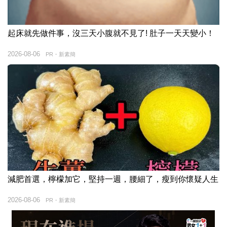
起床就先做件事，沒三天小腹就不見了! 肚子一天天變小！
2026-08-06
PR・新素簡
減肥首選，檸檬加它，堅持一週，腰細了，瘦到你懷疑人生
2026-08-06
PR・新素簡