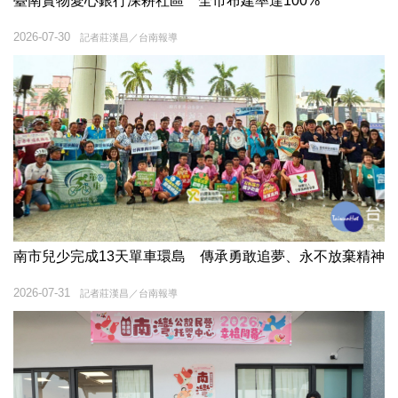
臺南實物愛心銀行深耕社區 全市布建率達100%
2026-07-30
記者莊漢昌／台南報導
南市兒少完成13天單車環島 傳承勇敢追夢、永不放棄精神
2026-07-31
記者莊漢昌／台南報導