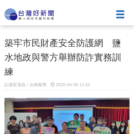
築牢市民財產安全防護網 鹽
水地政與警方舉辦防詐實務訓
練
記者莊漢昌／台南報導
2025-04-30 11:52