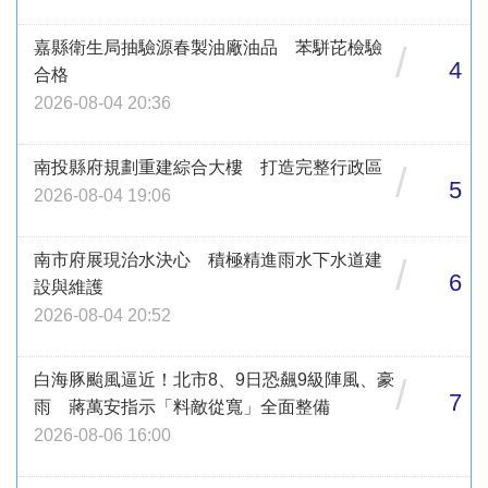
嘉縣衛生局抽驗源春製油廠油品 苯駢芘檢驗
/
4
合格
2026-08-04 20:36
南投縣府規劃重建綜合大樓 打造完整行政區
/
5
2026-08-04 19:06
南市府展現治水決心 積極精進雨水下水道建
/
6
設與維護
2026-08-04 20:52
白海豚颱風逼近！北市8、9日恐飆9級陣風、豪
/
7
雨 蔣萬安指示「料敵從寬」全面整備
2026-08-06 16:00