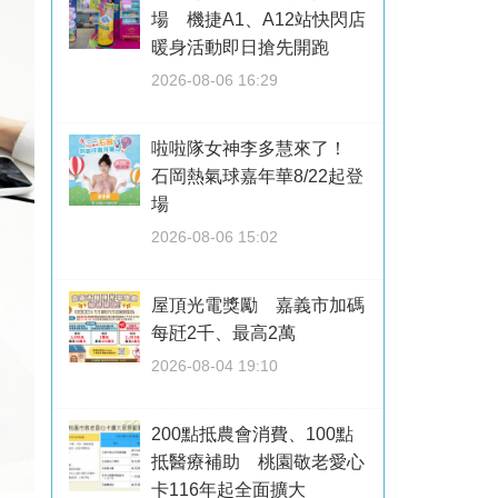
場 機捷A1、A12站快閃店
暖身活動即日搶先開跑
2026-08-06 16:29
啦啦隊女神李多慧來了！
石岡熱氣球嘉年華8/22起登
場
2026-08-06 15:02
屋頂光電獎勵 嘉義市加碼
每瓩2千、最高2萬
2026-08-04 19:10
200點抵農會消費、100點
抵醫療補助 桃園敬老愛心
卡116年起全面擴大