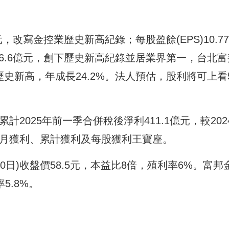
億元，改寫金控業歷史新高紀錄；每股盈餘(EPS)10.77
026.6億元，創下歷史新高紀錄並居業界第一，台北富
創歷史新高，年成長24.2%。法人預估，股利將可上看
計2025年前一季合併稅後淨利411.1億元，較202
拿下單月獲利、累計獲利及每股獲利王寶座。
今(30日)收盤價58.5元，本益比8倍，殖利率6%。富邦
率5.8%。