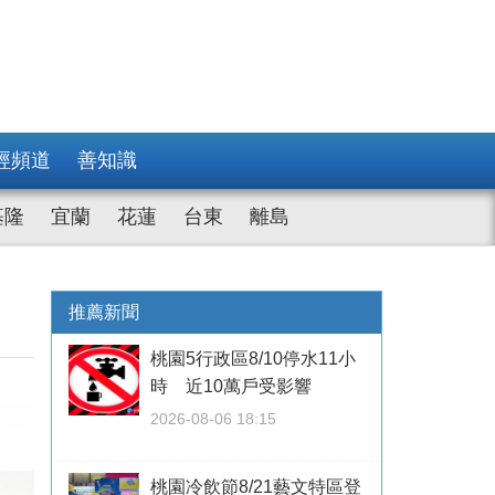
經頻道
善知識
基隆
宜蘭
花蓮
台東
離島
推薦新聞
桃園5行政區8/10停水11小
時 近10萬戶受影響
2026-08-06 18:15
桃園冷飲節8/21藝文特區登