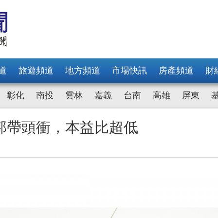
道
旅遊頻道
地方頻道
市場快訊
房產頻道
財
彰化
南投
雲林
嘉義
台南
高雄
屏東
邦帶頭衝，本益比超低