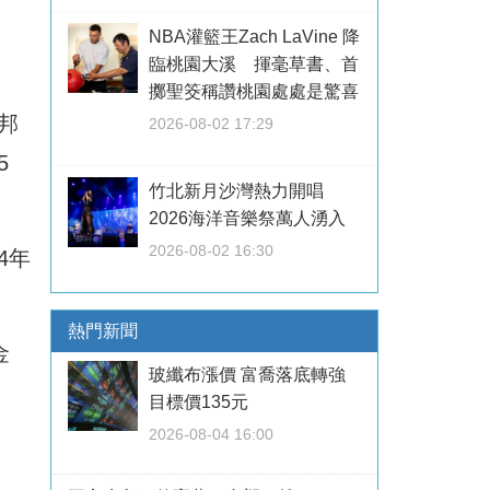
NBA灌籃王Zach LaVine 降
臨桃園大溪 揮毫草書、首
擲聖筊稱讚桃園處處是驚喜
邦
2026-08-02 17:29
5
竹北新月沙灣熱力開唱
2026海洋音樂祭萬人湧入
2026-08-02 16:30
4年
熱門新聞
金
玻纖布漲價 富喬落底轉強
目標價135元
2026-08-04 16:00