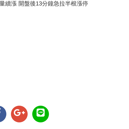
帶量續漲 開盤後13分鐘急拉半根漲停