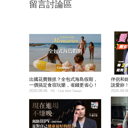
留言討論區
出國花費難抓？全包式海島假期，
伴侶和
一價搞定食宿玩樂，省錢更省心！
說愛妳
2026-08-06
2026-08-0
PR・Club Med Taiwan