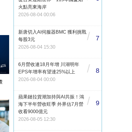
火點亮東海岸
2026-08-04 00:06
新唐切入AI伺服器BMC 獲利挑戰
/
7
每股3元
2026-08-04 15:30
6月營收連18月年增 川湖明年
/
8
EPS年增率有望達25%以上
2026-08-04 00:00
渣
蘋果鏈拉貨潮加持與AI共振！鴻
/
9
海下半年營收旺季 外界估7月營
收看9000億元
2026-08-05 12:30