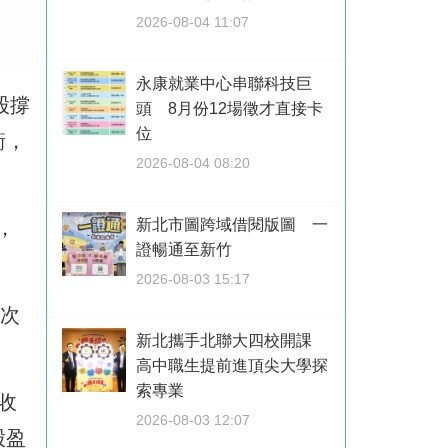
2026-08-04 11:07
永康就業中心串聯科技巨
股撐
頭 8月份12場徵才直接卡
位
衝，
2026-08-04 08:20
新北市圖跨域借閱版圖 一
，
證暢通至新竹
2026-08-03 15:17
史次
新北攜手北聯大四校開課
高中職生提前進頂尖大學探
索專業
收
2026-08-03 12:07
股盈