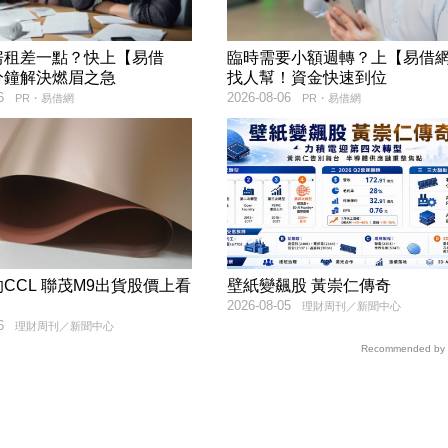
房租差一點？快上【易借
臨時需要小額週轉？上【易借
分鐘解決燃眉之急
找人幫！資金快速到位
6
2026-08-06
PR・易借網
PR・易借網
CCL 聯茂M9出貨股價上看
壁紙變飆股 黃崇仁傳奇
2026-08-05
理財周刊／新聞中心
6
理財周刊／新聞中心
Recommended by