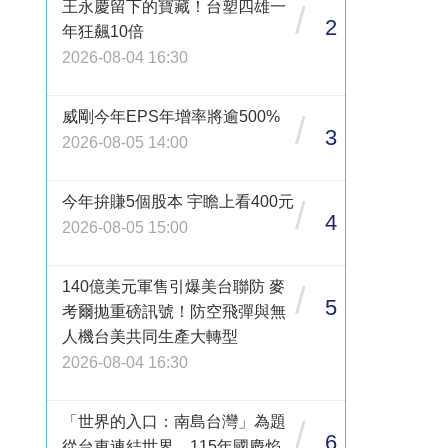
王永慶留下的寶藏！台塑四雄一
/
2
年狂飆10倍
2026-08-04 16:30
威剛今年EPS年增率將逾500%
/
3
2026-08-05 14:00
今年拚賺5個股本 宇瞻上看400元
/
4
2026-08-05 15:00
140億美元軍售引爆美台聯防 麥
/
5
考爾拋重磅訊號！防空飛彈與無
人機台美共同生產大轉型
2026-08-04 16:30
「世界的入口：南島台灣」為題
/
6
從台東連結世界 115年國慶焰