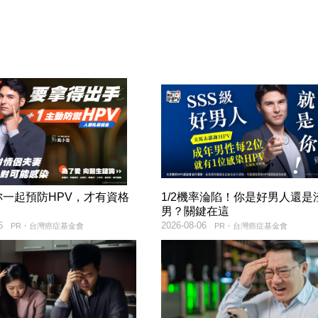
妳一起預防HPV，才有資格
1/2機率淪陷！你是好男人還是
！
男？關鍵在這
6
2026-08-06
PR・台灣癌症基金會
PR・台灣癌症基金會