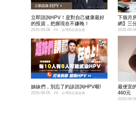
立即諮詢HPV！是對自己健康最好
下個月
的投資，把握現在不嫌晚！
網】三
2026-08-06
2026-08-0
PR・台灣癌症基金會
姊妹們，別忘了約診諮詢HPV喔!
最便宜的
460元
2026-08-06
PR・台灣癌症基金會
2026-08-0