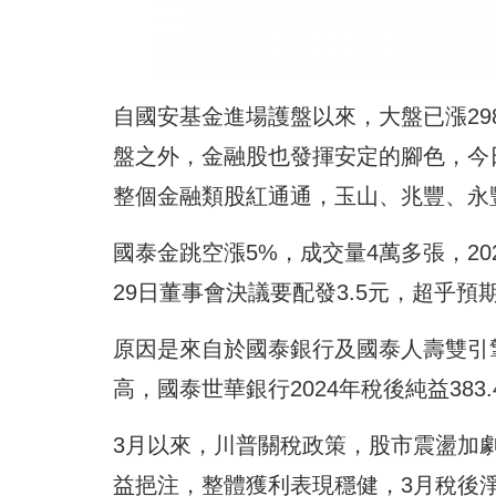
自國安基金進場護盤以來，大盤已漲29
盤之外，金融股也發揮安定的腳色，今
整個金融類股紅通通，玉山、兆豐、永
國泰金跳空漲5%，成交量4萬多張，2024
29日董事會決議要配發3.5元，超乎預
原因是來自於國泰銀行及國泰人壽雙引擎發
高，國泰世華銀行2024年稅後純益38
3月以來，川普關稅政策，股市震盪加
益挹注，整體獲利表現穩健，3月稅後淨利