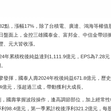
82點，漲幅17%，除了台積電、廣達、鴻海等權值
日盤面上，金控三雄國泰金、富邦金、中信金帶頭
豐、元大皆收漲。
年累積稅後純益達到1,111.9億元，EPS為7.28元
期。
揮，國泰人壽2024年稅後純益671.8億元，歷
3.4億元，漲超過三成，帶動獲利大成長。
劇，國壽掌握波段操作，逢高調節部位，加上經常性
98.4億元，第一季累計稅後淨利321.2億元，每