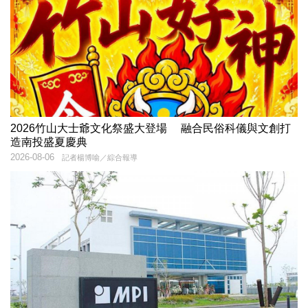
2026竹山大士爺文化祭盛大登場 融合民俗科儀與文創打
造南投盛夏慶典
2026-08-06
記者楊博喻／綜合報導