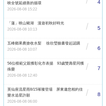
/
4
映全號延續善的循環
2026-08-08 15:22
「蓮」映山豬湖 漫遊初秋好時光
/
5
2026-08-08 10:13
五峰鄉果農搶收水梨 徐欣瑩臉書發起認購
/
6
2026-08-08 10:07
56位模範父親獲彰化市表揚 93歲雙壽星同獲
/
7
殊榮
2026-08-08 12:40
英仙座流星雨8/15璀璨登場 屏東邀您相約佳
/
8
樂水追星許願
2026-08-08 06:00