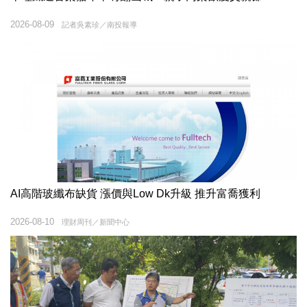
2026-08-09
記者吳素珍／南投報導
AI高階玻纖布缺貨 漲價與Low Dk升級 推升富喬獲利
2026-08-10
理財周刊／新聞中心