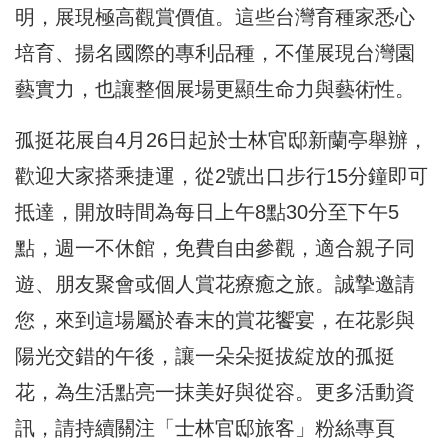
明，展現極高觀賞價值。這些台灣育種家悉心
培育、揚名國際的專利品種，不僅展現台灣園
藝實力，也讓整個展場更顯生命力與藝術性。
孤挺花展自4月26日起於士林官邸新蘭亭舉辦，
歡迎大家搭乘捷運，從2號出口步行15分鐘即可
抵達，開放時間為每日上午8點30分至下午5
點，週一不休館，免費自由參觀，適合親子同
遊、朋友聚會或個人賞花療癒之旅。誠摯邀請
您，來到這場屬於春末的賞花饗宴，在花影與
陽光交錯的午後，讓一朵朵挺拔綻放的孤挺
花，為生活點亮一抹美好與從容。更多活動資
訊，請持續關注「
士林官邸旅客
」粉絲專頁