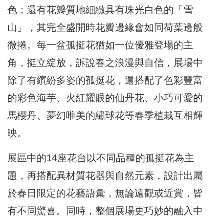
色；還有花瓣質地細緻具有珠光白色的「雪
山」，其完全盛開時花瓣邊緣會如同荷葉邊般
微捲。每一盆孤挺花猶如一位優雅登場的主
角，挺立綻放，訴說春之浪漫與自信，展場中
除了有繽紛多姿的孤挺花，還搭配了色彩豐富
的彩色海芋、火紅耀眼的仙丹花、小巧可愛的
馬櫻丹、夢幻唯美的繡球花等春季植栽互相輝
映。
展區中的14座花台以不同品種的孤挺花為主
題，再搭配異材質花器與自然元素，設計出屬
於春日限定的花藝語彙，無論遠觀或近賞，皆
有不同驚喜。同時，整個展場更巧妙的融入中