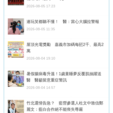
2026-08-05 17:23
連玩笑都聽不懂！ 醫：當心大腦拉警報
2026-08-05 11:35
屋頂光電獎勵 嘉義市加碼每瓩2千、最高2
萬
2026-08-04 19:10
暑假腸病毒升溫！1歲童睡夢反覆肌抽躍送
醫 醫籲留意重症警訊
2026-08-04 14:57
竹北選情告急？ 藍營參選人杜文中致信鄭
麗文：藍白合作絕不能喪失尊嚴