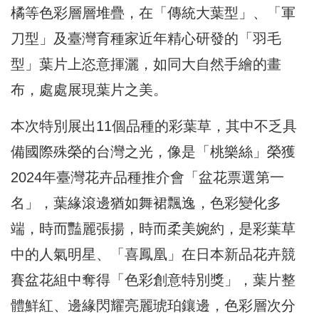
橘等色彩層層堆疊，在「傳統大葉型」、「軍
刀型」及臺灣育種家近年精心研發的「羽毛
型」葉片上恣意揮灑，如同大自然手繪的畫
布，處處展現葉片之美。
本次特別展出11個品種的彩葉草，其中不乏具
備國際殊榮的台灣之光，像是「桃樂絲」榮獲
2024年臺灣花卉品種推介會「盆花票選第一
名」，葉緣滾邊猶如舞裙飄逸，色彩變化多
端，時而豔麗張揚，時而柔美婉約，是彩葉草
中的人氣明星、「喜鳳凰」在日本新品花卉競
賽盆花組中奪得「色彩創意特別獎」，葉片整
體鮮紅、邊緣閃耀亮麗琥珀鑲邊，色彩層次分