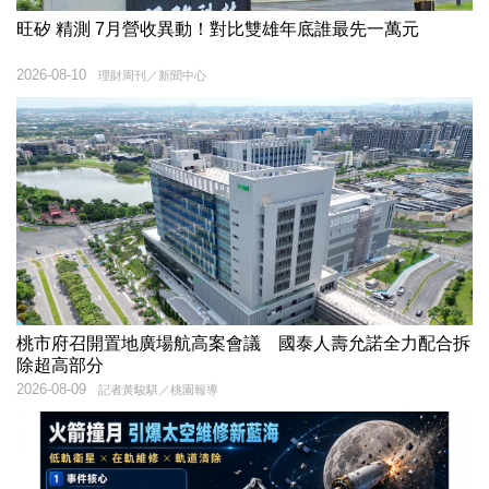
旺矽 精測 7月營收異動！對比雙雄年底誰最先一萬元
2026-08-10
理財周刊／新聞中心
桃市府召開置地廣場航高案會議 國泰人壽允諾全力配合拆
除超高部分
2026-08-09
記者黃駿騏／桃園報導