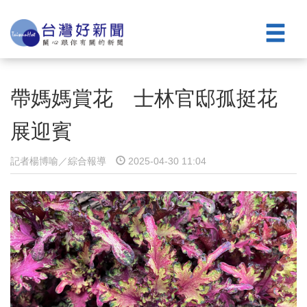
帶媽媽賞花 士林官邸孤挺花
展迎賓
記者楊博喻／綜合報導
2025-04-30 11:04