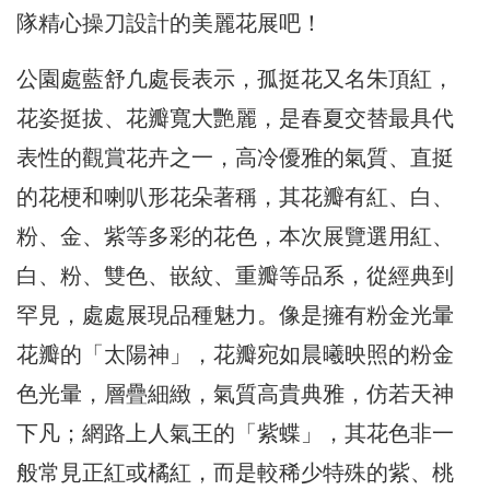
隊精心操刀設計的美麗花展吧！
公園處藍舒凢處長表示，孤挺花又名朱頂紅，
花姿挺拔、花瓣寬大艷麗，是春夏交替最具代
表性的觀賞花卉之一，高冷優雅的氣質、直挺
的花梗和喇叭形花朵著稱，其花瓣有紅、白、
粉、金、紫等多彩的花色，本次展覽選用紅、
白、粉、雙色、嵌紋、重瓣等品系，從經典到
罕見，處處展現品種魅力。像是擁有粉金光暈
花瓣的「太陽神」，花瓣宛如晨曦映照的粉金
色光暈，層疊細緻，氣質高貴典雅，仿若天神
下凡；網路上人氣王的「紫蝶」，其花色非一
般常見正紅或橘紅，而是較稀少特殊的紫、桃