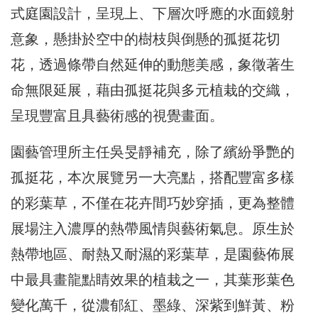
式庭園設計，呈現上、下層次呼應的水面鏡射
意象，懸掛於空中的樹枝與倒懸的孤挺花切
花，透過條帶自然延伸的動態美感，象徵著生
命無限延展，藉由孤挺花與多元植栽的交織，
呈現豐富且具藝術感的視覺畫面。
園藝管理所主任吳旻靜補充，除了繽紛爭艷的
孤挺花，本次展覽另一大亮點，搭配豐富多樣
的彩葉草，不僅在花卉間巧妙穿插，更為整體
展場注入濃厚的熱帶風情與藝術氣息。原生於
熱帶地區、耐熱又耐濕的彩葉草，是園藝佈展
中最具畫龍點睛效果的植栽之一，其葉形葉色
變化萬千，從濃郁紅、墨綠、深紫到鮮黃、粉