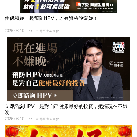
伴侶和妳一起預防HPV，才有資格說愛妳！
2026-08-10
PR・台灣癌症基金會
立即諮詢HPV！是對自己健康最好的投資，把握現在不嫌
晚！
2026-08-10
PR・台灣癌症基金會