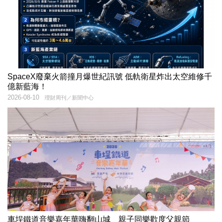
SpaceX廢棄火箭撞月爆世紀訊號 低軌衛星炸出太空維修千
億新藍海！
2026-08-10
理財周刊／新聞中心
車埕鐵道音樂嘉年華嗨翻山城 親子同樂歡度父親節