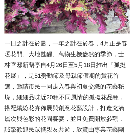
一日之計在於晨，一年之計在於春，4月正是春
暖花開、大地甦醒、萬物生機盎然的季節，士
林官邸新蘭亭自4月26日至5月18日推出「孤挺
花展」，是51勞動節及母親節假期的賞花首
選，邀請市民一同走入春與初夏交織的花藝秘
境，細細品味近20種不同風情的孤挺花品種，
搭配繽紛花卉佈展與創意花藝設計，打造充滿
層次與色彩的花園饗宴，並且免費開放參觀，
誠摯歡迎民眾攜親友共遊，欣賞由專業花藝團