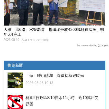
大雅「這6路」水管老舊 楊瓊瓔爭取4300萬經費汰換、明
年6月完工
2026-08-10
記者王文吉／台中報導
Recommended by
推薦新聞
「蓮」映山豬湖 漫遊初秋好時光
2026-08-08 10:13
桃園5行政區8/10停水11小時 近10萬戶受
影響