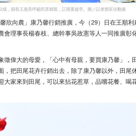
2成，縣長王惠美呼籲民眾鄉親，訂購要趁早。圖／記者鄧富珍翻攝
 馨欣向農」康乃馨行銷推廣，今（29）日在王順利
農會理事長楊春枝、總幹事吳政憲等人一同推廣彰
象徵偉大的母愛，「心中有母親，要買康乃馨」，
面，把田尾花卉行銷出去，除了康乃馨以外，田尾
迎大家來到田尾，可以來拈花惹草，品嚐花餐、喝