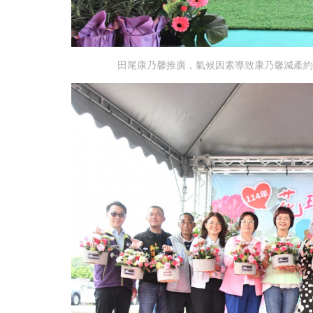
田尾康乃馨推廣，氣候因素導致康乃馨減產約