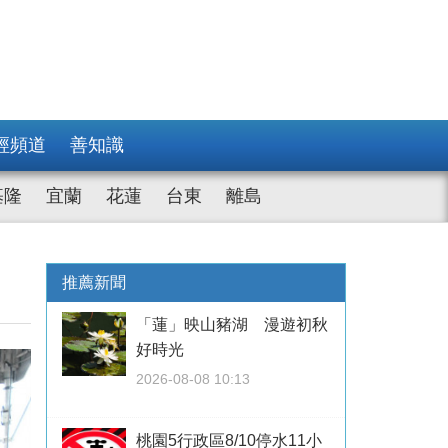
經頻道
善知識
基隆
宜蘭
花蓮
台東
離島
推薦新聞
「蓮」映山豬湖 漫遊初秋
好時光
2026-08-08 10:13
桃園5行政區8/10停水11小