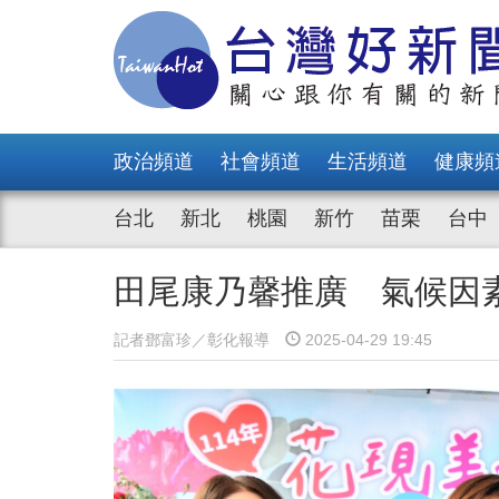
政治頻道
社會頻道
生活頻道
健康頻
台北
新北
桃園
新竹
苗栗
台中
田尾康乃馨推廣 氣候因
記者鄧富珍／彰化報導
2025-04-29 19:45