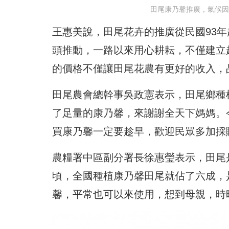
田尾康乃馨推廣，氣候因
王惠美說，田尾花卉的推廣從民國93
頭推動，一路以來用心耕耘，不僅建立
的價格不僅讓田尾花農有更好的收入，
田尾農會總幹事吳政憲表示，田尾鄉種
了足量的康乃馨，來謝謝全天下媽媽。
買康乃馨一定要趁早，歡迎民眾多加採
農糧署中區副分署長徐惠瑩表示，田尾是
頃，全國種植康乃馨田尾就佔了六成，
馨，平常也可以來使用，想到母親，時