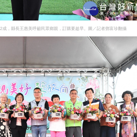
2成，縣長王惠美呼籲民眾鄉親，訂購要趁早。圖／記者鄧富珍翻攝