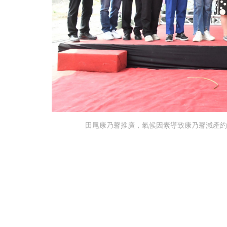
田尾康乃馨推廣，氣候因素導致康乃馨減產約