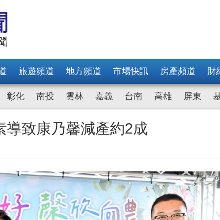
道
旅遊頻道
地方頻道
市場快訊
房產頻道
財
彰化
南投
雲林
嘉義
台南
高雄
屏東
素導致康乃馨減產約2成