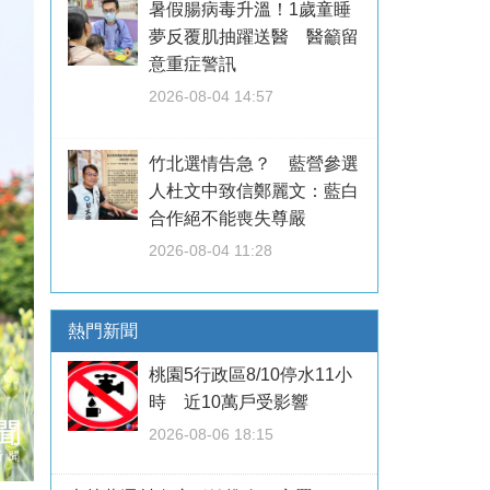
暑假腸病毒升溫！1歲童睡
夢反覆肌抽躍送醫 醫籲留
意重症警訊
2026-08-04 14:57
竹北選情告急？ 藍營參選
人杜文中致信鄭麗文：藍白
合作絕不能喪失尊嚴
2026-08-04 11:28
熱門新聞
桃園5行政區8/10停水11小
時 近10萬戶受影響
2026-08-06 18:15