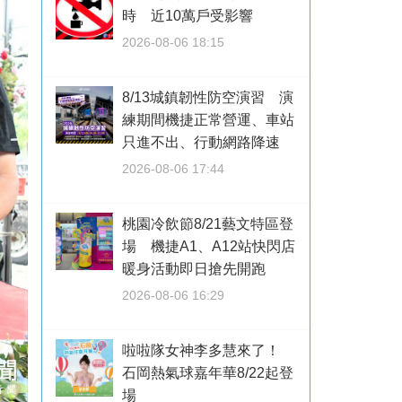
時 近10萬戶受影響
2026-08-06 18:15
8/13城鎮韌性防空演習 演
練期間機捷正常營運、車站
只進不出、行動網路降速
2026-08-06 17:44
桃園冷飲節8/21藝文特區登
場 機捷A1、A12站快閃店
暖身活動即日搶先開跑
2026-08-06 16:29
啦啦隊女神李多慧來了！
石岡熱氣球嘉年華8/22起登
場