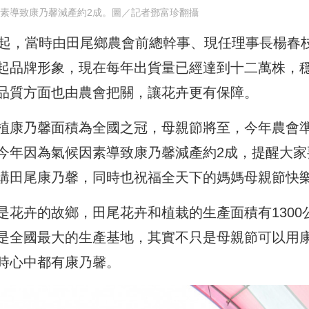
素導致康乃馨減產約2成。圖／記者鄧富珍翻攝
年起，當時由田尾鄉農會前總幹事、現任理事長楊春
起品牌形象，現在每年出貨量已經達到十二萬株，
品質方面也由農會把關，讓花卉更有保障。
植康乃馨面積為全國之冠，母親節將至，今年農會
今年因為氣候因素導致康乃馨減產約2成，提醒大家
購田尾康乃馨，同時也祝福全天下的媽媽母親節快
花卉的故鄉，田尾花卉和植栽的生產面積有1300
是全國最大的生產基地，其實不只是母親節可以用
時心中都有康乃馨。