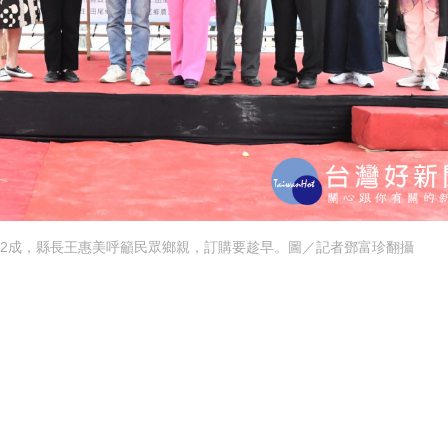
2成，縣長王惠美呼籲民眾鄉親，訂購要趁早。圖／記者鄧富珍翻攝