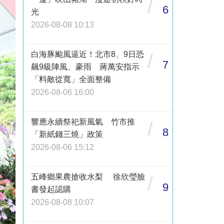
/
6
光
2026-08-08 10:13
白海豚颱風逼近！北市8、9日恐
/
7
飆9級陣風、豪雨 蔣萬安指示
「料敵從寬」全面整備
2026-08-06 16:00
響應永續祭祀新風氣 竹市推
/
8
「新紙錢三燒」政策
2026-08-06 15:12
五峰鄉果農搶收水梨 徐欣瑩臉
/
9
書發起認購
2026-08-08 10:07