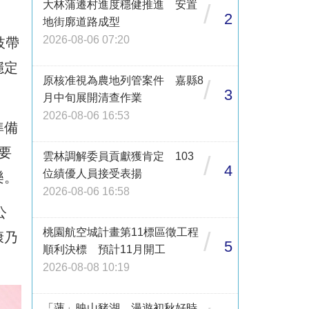
大林蒲遷村進度穩健推進 安置
/
2
地街廓道路成型
2026-08-06 07:20
枝帶
穩定
原核准視為農地列管案件 嘉縣8
/
3
月中旬展開清查作業
2026-08-06 16:53
準備
要
雲林調解委員貢獻獲肯定 103
/
4
位績優人員接受表揚
樂。
2026-08-06 16:58
公
桃園航空城計畫第11標區徵工程
/
康乃
5
順利決標 預計11月開工
2026-08-08 10:19
「蓮」映山豬湖 漫遊初秋好時