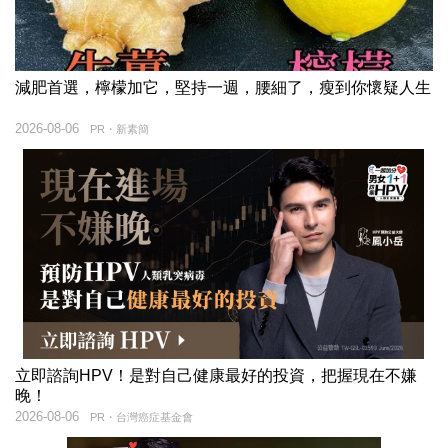
減肥首選，檸檬加它，堅持一週，腰細了，瘦到你懷疑人生
2026-08-06
PR・新素簡
立即諮詢HPV！是對自己健康最好的投資，把握現在不嫌
晚！
2026-08-06
PR・台灣癌症基金會