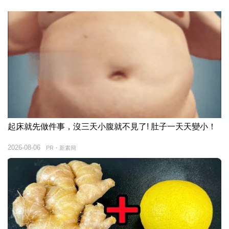
起床就先做件事，沒三天小腹就不見了! 肚子一天天變小！
2026-08-06
PR・新素簡