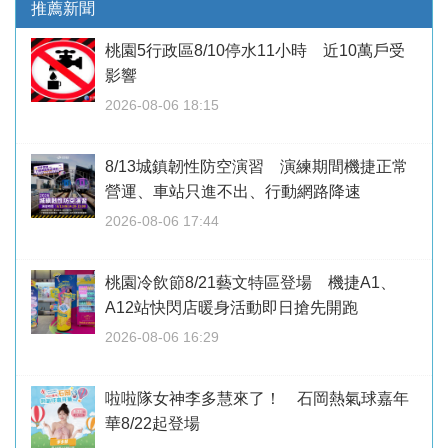
推薦新聞
桃園5行政區8/10停水11小時 近10萬戶受
影響
2026-08-06 18:15
8/13城鎮韌性防空演習 演練期間機捷正常
營運、車站只進不出、行動網路降速
2026-08-06 17:44
桃園冷飲節8/21藝文特區登場 機捷A1、
A12站快閃店暖身活動即日搶先開跑
2026-08-06 16:29
啦啦隊女神李多慧來了！ 石岡熱氣球嘉年
華8/22起登場