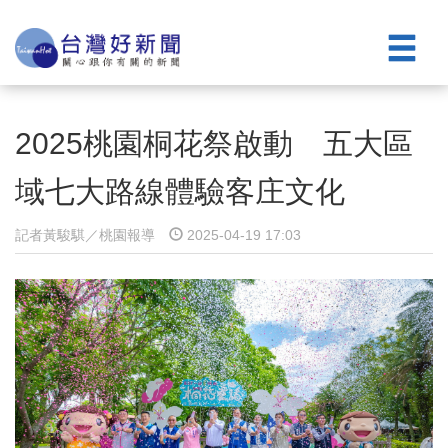
2025桃園桐花祭啟動 五大區
域七大路線體驗客庄文化
記者黃駿騏／桃園報導
2025-04-19 17:03