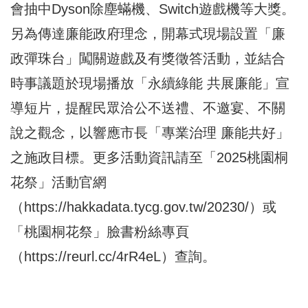
會抽中Dyson除塵蟎機、Switch遊戲機等大獎。
另為傳達廉能政府理念，開幕式現場設置「廉
政彈珠台」闖關遊戲及有獎徵答活動，並結合
時事議題於現場播放「永續綠能 共展廉能」宣
導短片，提醒民眾洽公不送禮、不邀宴、不關
說之觀念，以響應市長「專業治理 廉能共好」
之施政目標。更多活動資訊請至「2025桃園桐
花祭」活動官網
（
https://hakkadata.tycg.gov.tw/20230/
）或
「桃園桐花祭」臉書粉絲專頁
（
https://reurl.cc/4rR4eL
）查詢。