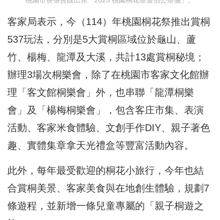
客家局表示，今（114）年桃園桐花祭推出賞桐
537玩法，分別是5大賞桐區域位於龜山、蘆
竹、楊梅、龍潭及大溪，共計13處賞桐秘境；
辦理3場次桐樂會，除了在桃園市客家文化館辦
理「客文館桐樂會」外，也串聯「龍潭桐樂
會」及「楊梅桐樂會」，包含客庄市集、表演
活動、客家米食體驗、文創手作DIY、親子著色
趣、實體集章拿天光禮盒等豐富活動內容。
此外，每年最受歡迎的桐花小旅行，今年也結
合賞桐美景、客家美食與在地創生體驗，規劃7
條遊程，並新增一條兒童專屬的「親子桐遊之