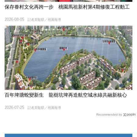
保存眷村文化再跨一步 桃園馬祖新村第4期修復工程動工
2026-08-05
記者黃駿騏／桃園報導
百年埤塘蛻變新生 龍樹坑埤再造航空城水綠共融新核心
2026-07-25
記者黃駿騏／桃園報導
Recommended by