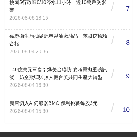
桃園5行政區8/10停水11小時 近10萬戶受影
/
7
響
2026-08-06 18:15
嘉縣衛生局抽驗源春製油廠油品 苯駢芘檢驗
/
8
合格
2026-08-04 20:36
140億美元軍售引爆美台聯防 麥考爾拋重磅訊
/
9
號！防空飛彈與無人機台美共同生產大轉型
2026-08-04 16:30
新唐切入AI伺服器BMC 獲利挑戰每股3元
/
10
2026-08-04 15:30