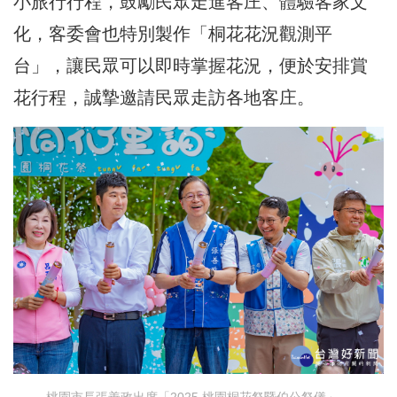
小旅行行程，鼓勵民眾走進客庄、體驗客家文
化，客委會也特別製作「桐花花況觀測平
台」，讓民眾可以即時掌握花況，便於安排賞
花行程，誠摯邀請民眾走訪各地客庄。
桃園市長張善政出席「2025 桃園桐花祭暨伯公祭儀」。