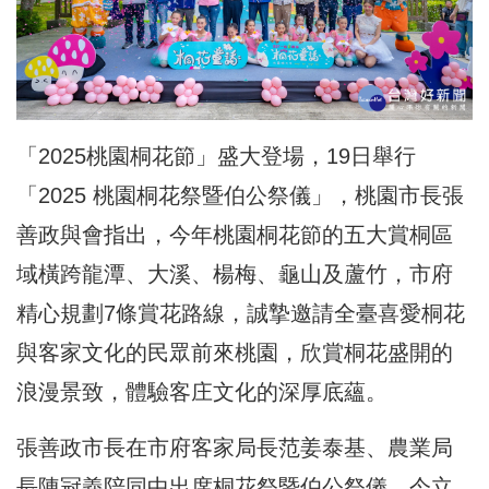
「2025桃園桐花節」盛大登場，19日舉行
「2025 桃園桐花祭暨伯公祭儀」，桃園市長張
善政與會指出，今年桃園桐花節的五大賞桐區
域橫跨龍潭、大溪、楊梅、龜山及蘆竹，市府
精心規劃7條賞花路線，誠摯邀請全臺喜愛桐花
與客家文化的民眾前來桃園，欣賞桐花盛開的
浪漫景致，體驗客庄文化的深厚底蘊。
張善政市長在市府客家局長范姜泰基、農業局
長陳冠義陪同中出席桐花祭暨伯公祭儀，今立