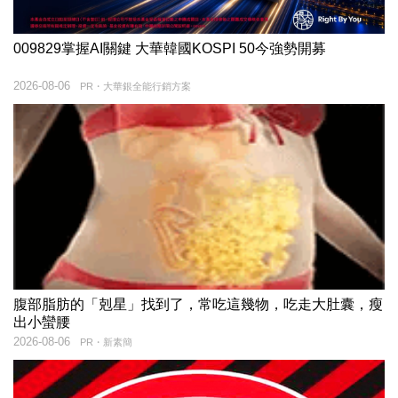
009829掌握AI關鍵 大華韓國KOSPI 50今強勢開募
2026-08-06
PR・大華銀全能行銷方案
腹部脂肪的「剋星」找到了，常吃這幾物，吃走大肚囊，瘦
出小蠻腰
2026-08-06
PR・新素簡