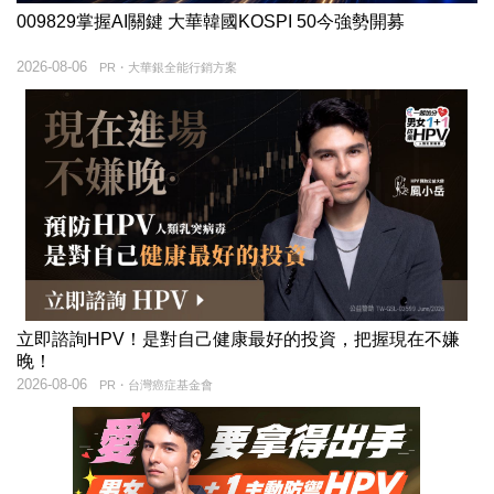
009829掌握AI關鍵 大華韓國KOSPI 50今強勢開募
2026-08-06
PR・大華銀全能行銷方案
立即諮詢HPV！是對自己健康最好的投資，把握現在不嫌
晚！
2026-08-06
PR・台灣癌症基金會