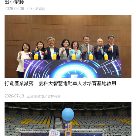
出小蠻腰
2026-08-06
PR・新素簡
打造產業聚落 雲科大智慧電動車人才培育基地啟用
2026-07-13
記者陳致愷／雲林報導