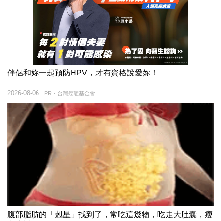
伴侶和妳一起預防HPV，才有資格說愛妳！
2026-08-06
PR・台灣癌症基金會
腹部脂肪的「剋星」找到了，常吃這幾物，吃走大肚囊，瘦