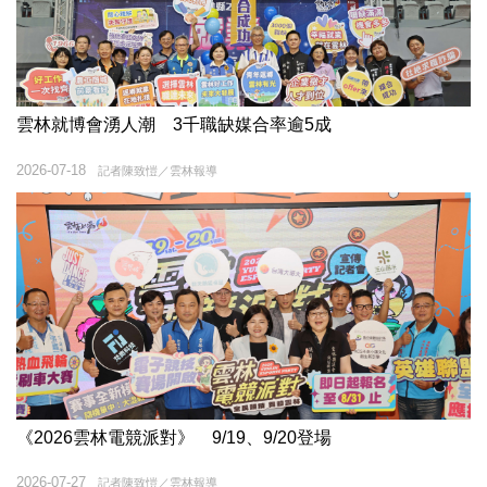
雲林就博會湧人潮 3千職缺媒合率逾5成
2026-07-18
記者陳致愷／雲林報導
《2026雲林電競派對》 9/19、9/20登場
2026-07-27
記者陳致愷／雲林報導