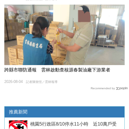
跨縣市聯防通報 雲林啟動查核源春製油廠下游業者
2026-08-04
記者陳致愷／雲林報導
Recommended by
推薦新聞
桃園5行政區8/10停水11小時 近10萬戶受