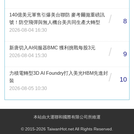
140億美元軍售引爆美台聯防 麥考爾拋重磅訊
/
8
號！防空飛彈與無人機台美共同生產大轉型
2026-08-04 16:30
新唐切入AI伺服器BMC 獲利挑戰每股3元
/
9
2026-08-04 15:30
力積電轉型3D AI Foundry打入美光HBM先進封
/
10
裝
2026-08-05 10:30
本站由大運聯和國際有限公司所維運
© 2015-2026 TaiwanHot.net All Rights Reserved.