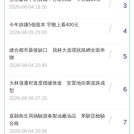
/
3
2026-08-04 16:30
今年拚賺5個股本 宇瞻上看400元
/
4
2026-08-05 15:00
縫合都市最後缺口 員林大道環狀路網全面串
/
5
聯
2026-08-04 20:49
大林蒲遷村進度穩健推進 安置地街廓道路成
/
6
型
2026-08-06 07:20
嘉縣衛生局抽驗源春製油廠油品 苯駢芘檢驗
/
7
合格
2026-08-04 20:36