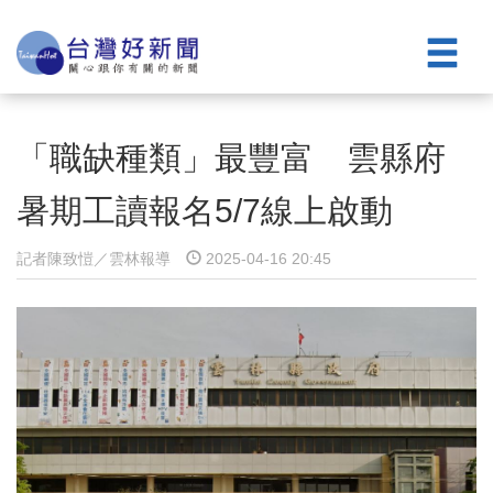
「職缺種類」最豐富 雲縣府
暑期工讀報名5/7線上啟動
記者陳致愷／雲林報導
2025-04-16 20:45