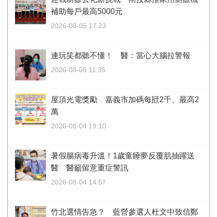
補助每戶最高5000元
2026-08-05 17:23
連玩笑都聽不懂！ 醫：當心大腦拉警報
2026-08-05 11:35
屋頂光電獎勵 嘉義市加碼每瓩2千、最高2
萬
2026-08-04 19:10
暑假腸病毒升溫！1歲童睡夢反覆肌抽躍送
醫 醫籲留意重症警訊
2026-08-04 14:57
竹北選情告急？ 藍營參選人杜文中致信鄭