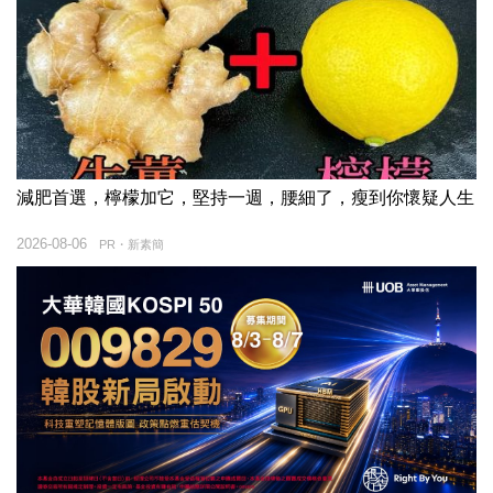
減肥首選，檸檬加它，堅持一週，腰細了，瘦到你懷疑人生
2026-08-06
PR・新素簡