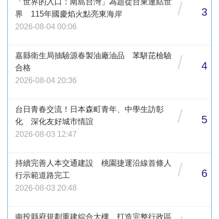
「世界的入口：南島台灣」為題從台東連結世
/
3
界 115年國慶焰火點亮東海岸
2026-08-04 00:06
嘉縣衛生局抽驗源春製油廠油品 苯駢芘檢驗
/
4
合格
2026-08-04 20:36
台日青春交流！日本森町青年、中學生訪彰
/
5
化 深化友好城市情誼
2026-08-03 12:47
持續完善人本交通建設 桃園捷運沿線首條人
/
6
行示範道路完工
2026-08-03 20:48
南投縣府規劃重建綜合大樓 打造完整行政區