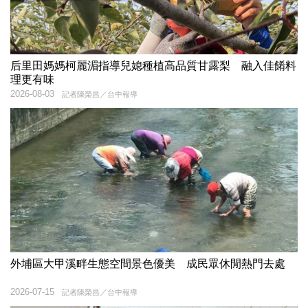
后里田媽媽柯麗湄指導兒媳種植高品質甘露梨 融入佳餚料
理更有味
2026-08-03
記者陳榮昌／台中報導
外埔區大甲溪畔生態空間景色優美 成民眾休閒熱門去處
2026-07-15
記者陳榮昌／台中報導