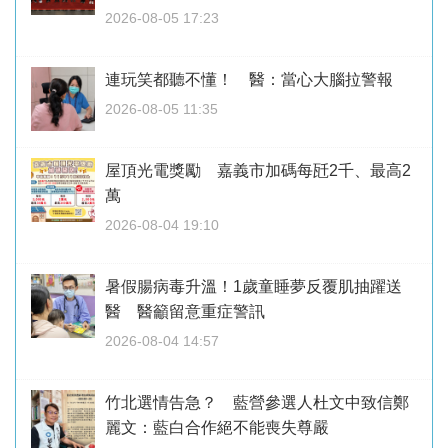
2026-08-05 17:23
連玩笑都聽不懂！ 醫：當心大腦拉警報
2026-08-05 11:35
屋頂光電獎勵 嘉義市加碼每瓩2千、最高2
萬
2026-08-04 19:10
暑假腸病毒升溫！1歲童睡夢反覆肌抽躍送
醫 醫籲留意重症警訊
2026-08-04 14:57
竹北選情告急？ 藍營參選人杜文中致信鄭
麗文：藍白合作絕不能喪失尊嚴