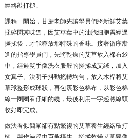
經絡敲打槌。
課程一開始，甘蔗老師先讓學員們將新鮮艾葉
揉碎聞其味道，因艾草葉中的油胞細胞需經過
搓揉後，才能釋放那特殊的香味。接著循序漸
進的指導學員們，先將乾燥的艾草放入棉布袋
中，經過雙手像洗衣服般的搓揉成艾絨，加入
女真子、決明子抖動搖轉均勻，放入木桿將艾
草球整形成球狀，再包裹彩色棉布，以彩色棉
線一圈圈看仔細的繞，最後利用一字起將線頭
收好即完成。
做法看似簡單卻有點繁複的艾草養生經絡敲打
槌，製作過程中百趣橫生，搓揉乾燥艾草要像