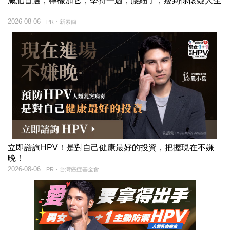
減肥首選，檸檬加它，堅持一週，腰細了，瘦到你懷疑人生
2026-08-06
PR・新素簡
立即諮詢HPV！是對自己健康最好的投資，把握現在不嫌
晚！
2026-08-06
PR・台灣癌症基金會