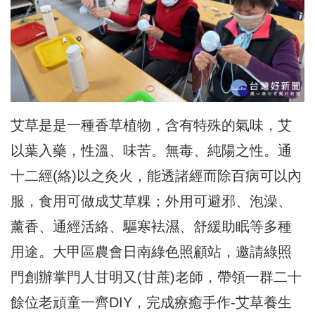
艾草是是一種香草植物，含有特殊的氣味，艾
以葉入藥，性溫、味苦。無毒、純陽之性。通
十二經(絡)以之灸火，能透諸經而除百病可以內
服，食用可做成艾草粿；外用可避邪、泡澡、
薰香、通經活絡、驅寒袪濕、舒緩助眠等多種
用途。大甲區農會日南綠色照顧站，邀請綠照
門創辦掌門人甘明又(甘蔗)老師，帶領一群二十
餘位老頑童一齊DIY，完成療癒手作-艾草養生