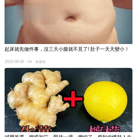
起床就先做件事，沒三天小腹就不見了! 肚子一天天變小！
2026-08-06
PR・新素簡