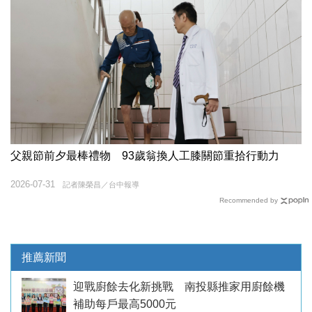
父親節前夕最棒禮物 93歲翁換人工膝關節重拾行動力
2026-07-31
記者陳榮昌／台中報導
Recommended by
推薦新聞
迎戰廚餘去化新挑戰 南投縣推家用廚餘機
補助每戶最高5000元