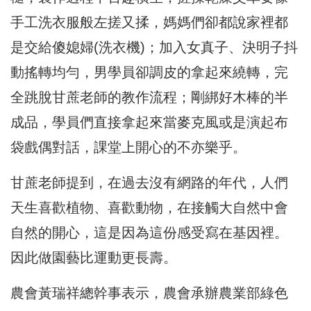
手工洗衣服般左搓又揉，媽媽們卻都說家裡都
是交給傻媳婦(洗衣機)；加入女真子、決明子抖
動搖轉均勻，男學員卻調皮的拿起來繞轉，完
全跳脫甘蔗老師的教作流程；剛綁好木棒的半
成品，學員們直接拿起來當麥克風或是演起布
袋戲偶對話，課堂上開心的不亦樂乎。
甘蔗老師提到，在過去沒有網路的年代，人們
天生喜歡植物、喜歡動物，在接觸大自然中會
自然的開心，這是因為這份感受寫在基因裡。
因此做園藝比運動更長壽。
農會黃瑞祥總幹事表示，農會承辦農業部綠色