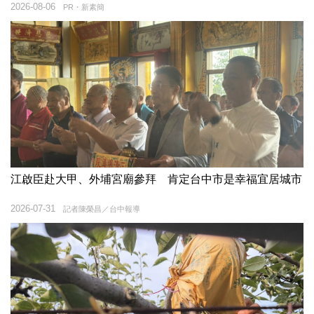
2026-08-06
PR・新素簡
江啟臣赴大甲、外埔宮廟參拜 肯定台中市是幸福宜居城市
2026-07-31
記者陳榮昌／台中報導