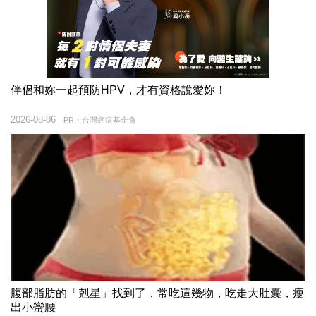
伴侶和妳一起預防HPV，才有資格說愛妳！
2026-08-06
PR・台灣癌症基金會
腹部脂肪的「剋星」找到了，常吃這幾物，吃走大肚囊，瘦
出小蠻腰