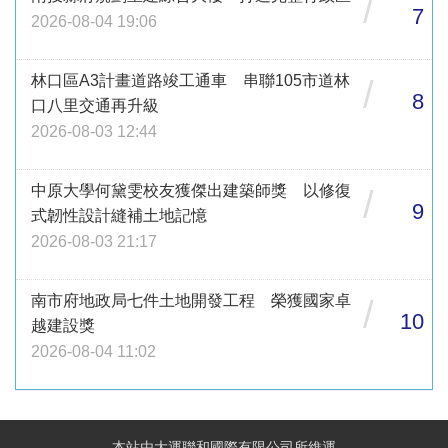
/
7
2026-08-04 19:06
林口區A3計畫道路竣工通車 串聯105市道林
/
8
口八里交通再升級
2026-08-03 12:44
中原大學何黛雯校友獲傑出建築師獎 以修復
/
9
式韌性設計縫補土地記憶
2026-08-03 21:17
南市府地政局七件土地開發工程 榮獲國家卓
/
10
越建設獎
2026-08-04 11:02
本站由大運聯和國際有限公司所維運