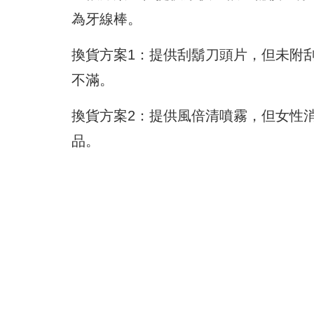
為牙線棒。
換貨方案1：提供刮鬍刀頭片，但未附
不滿。
換貨方案2：提供風倍清噴霧，但女性
品。