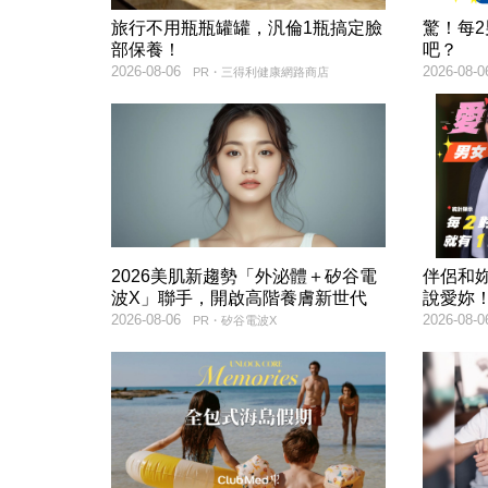
旅行不用瓶瓶罐罐，汎倫1瓶搞定臉
驚！每
部保養！
吧？
2026-08-06
2026-08-0
PR・三得利健康網路商店
2026美肌新趨勢「外泌體＋矽谷電
伴侶和
波X」聯手，開啟高階養膚新世代
說愛妳
2026-08-06
2026-08-0
PR・矽谷電波X