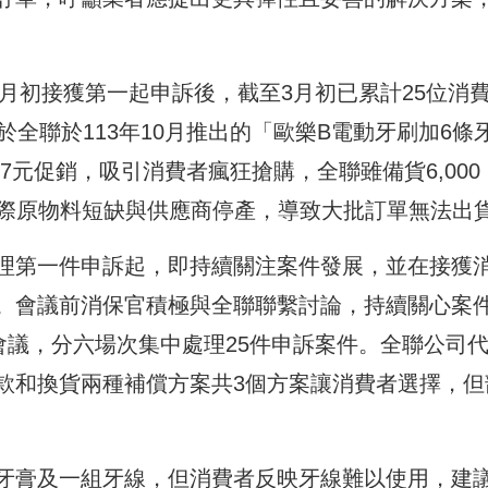
2月初接獲第一起申訴後，截至3月初已累計25位消
全聯於113年10月推出的「歐樂B電動牙刷加6條
17元促銷，吸引消費者瘋狂搶購，全聯雖備貨6,000
因國際原物料短缺與供應商停產，導致大批訂單無法出
理第一件申訴起，即持續關注案件發展，並在接獲
。會議前消保官積極與全聯聯繫討論，持續關心案
會議，分六場次集中處理25件申訴案件。全聯公司
款和換貨兩種補償方案共3個方案讓消費者選擇，但
牙膏及一組牙線，但消費者反映牙線難以使用，建