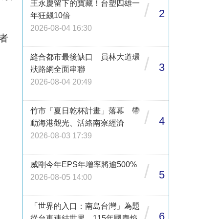
王永慶留下的寶藏！台塑四雄一
/
2
年狂飆10倍
2026-08-04 16:30
者
縫合都市最後缺口 員林大道環
/
3
狀路網全面串聯
2026-08-04 20:49
竹市「夏日乾杯計畫」落幕 帶
/
4
動海港觀光、活絡南寮經濟
2026-08-03 17:39
威剛今年EPS年增率將逾500%
/
5
2026-08-05 14:00
「世界的入口：南島台灣」為題
/
6
從台東連結世界 115年國慶焰