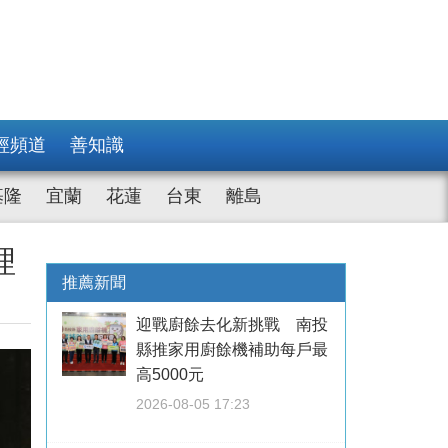
經頻道
善知識
基隆
宜蘭
花蓮
台東
離島
理
推薦新聞
迎戰廚餘去化新挑戰 南投
縣推家用廚餘機補助每戶最
高5000元
2026-08-05 17:23