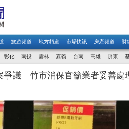
道
旅遊頻道
地方頻道
市場快訊
房產頻道
財
彰化
南投
雲林
嘉義
台南
高雄
屏東
案爭議 竹市消保官籲業者妥善處