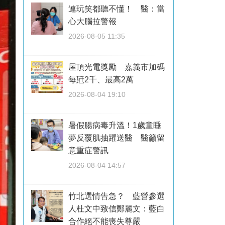
連玩笑都聽不懂！ 醫：當
心大腦拉警報
2026-08-05 11:35
屋頂光電獎勵 嘉義市加碼
每瓩2千、最高2萬
2026-08-04 19:10
暑假腸病毒升溫！1歲童睡
夢反覆肌抽躍送醫 醫籲留
意重症警訊
2026-08-04 14:57
竹北選情告急？ 藍營參選
人杜文中致信鄭麗文：藍白
合作絕不能喪失尊嚴