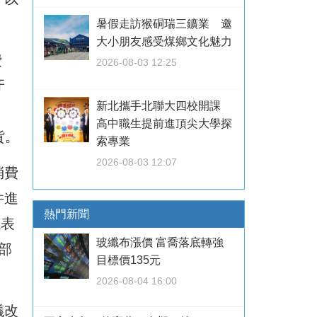
暑假走訪猴硐瑞三鑛業 邀
大小朋友感受煤鄉文化魅力
費
2026-08-03 12:25
牙
新北攜手北聯大四校開課
高中職生提前進頂尖大學探
貨。
索專業
2026-08-03 12:07
消費
件進
熱門新聞
代表
玻纖布漲價 富喬落底轉強
部
目標價135元
2026-08-04 16:00
議改