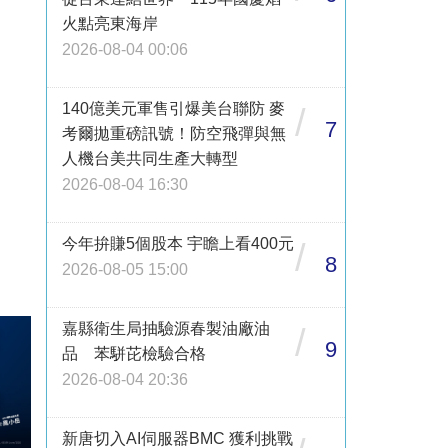
火點亮東海岸
2026-08-04 00:06
140億美元軍售引爆美台聯防 麥
/
7
考爾拋重磅訊號！防空飛彈與無
人機台美共同生產大轉型
2026-08-04 16:30
今年拚賺5個股本 宇瞻上看400元
/
8
2026-08-05 15:00
嘉縣衛生局抽驗源春製油廠油
/
9
品 苯駢芘檢驗合格
2026-08-04 20:36
新唐切入AI伺服器BMC 獲利挑戰