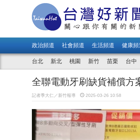
政治頻道
社會頻道
生活頻道
健康頻
台北
新北
桃園
新竹
苗栗
台中
全聯電動牙刷缺貨補償方
記者季大仁／新竹報導
2025-03-26 10:58