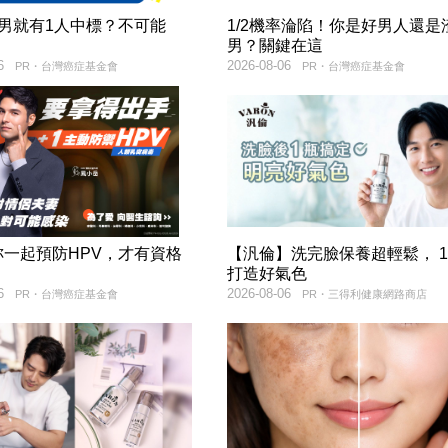
2男就有1人中標？不可能
1/2機率淪陷！你是好男人還是
男？關鍵在這
6
2026-08-06
PR・台灣癌症基金會
PR・台灣癌症基金會
妳一起預防HPV，才有資格
【汎倫】洗完臉保養超輕鬆， 
！
打造好氣色
6
2026-08-06
PR・台灣癌症基金會
PR・三得利健康網路商店