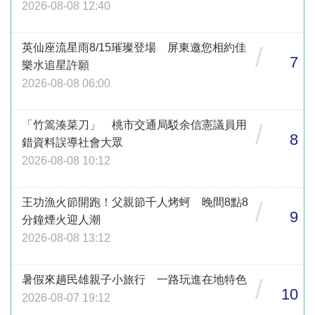
2026-08-08 12:40
英仙座流星雨8/15璀璨登場 屏東邀您相約佳
/
7
樂水追星許願
2026-08-08 06:00
「竹篙湊菜刀」 桃市交通局駁余信憲議員用
/
8
錯資料誤導社會大眾
2026-08-08 10:12
王功漁火節開跑！父親節千人烤蚵 晚間8點8
/
9
分鐘煙火迎人潮
2026-08-08 13:12
暑假來趟民雄親子小旅行 一路玩進在地特色
/
10
2026-08-07 19:12