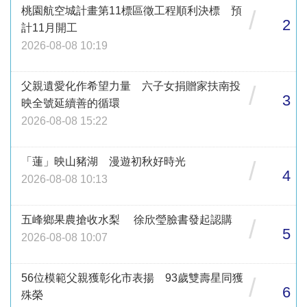
桃園航空城計畫第11標區徵工程順利決標 預
/
2
計11月開工
2026-08-08 10:19
父親遺愛化作希望力量 六子女捐贈家扶南投
/
3
映全號延續善的循環
2026-08-08 15:22
「蓮」映山豬湖 漫遊初秋好時光
/
4
2026-08-08 10:13
五峰鄉果農搶收水梨 徐欣瑩臉書發起認購
/
5
2026-08-08 10:07
56位模範父親獲彰化市表揚 93歲雙壽星同獲
/
6
殊榮