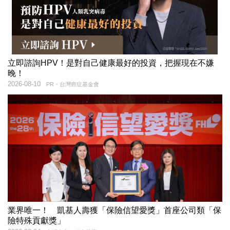
立即諮詢HPV！是對自己健康最好的投資，把握現在不嫌
晚！
2026-08-10
PR・台灣癌症基金會
業界唯一！ 凱基人壽獲「保險信望愛獎」首座公司類「保
險特殊貢獻獎」