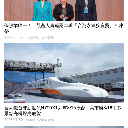
保險業唯一！ 凱基人壽連兩年獲「台灣永續投資獎」四殊
榮
2026-08-06
生活中心／綜合報導
台高鐵首部新世代N700ST列車8/15抵台 高市府8/16前多
景點亮橘燈光慶賀
2026-07-30
生活中心／綜合報導