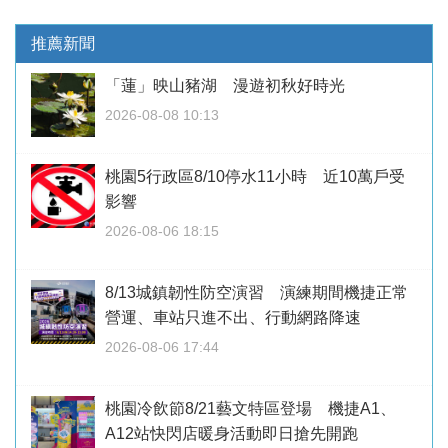
推薦新聞
「蓮」映山豬湖 漫遊初秋好時光
2026-08-08 10:13
桃園5行政區8/10停水11小時 近10萬戶受
影響
2026-08-06 18:15
8/13城鎮韌性防空演習 演練期間機捷正常
營運、車站只進不出、行動網路降速
2026-08-06 17:44
桃園冷飲節8/21藝文特區登場 機捷A1、
A12站快閃店暖身活動即日搶先開跑