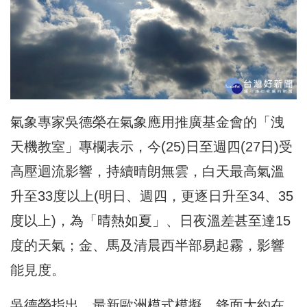
氣象專家吳德榮在氣象應用推廣基金會的「洩
天機教室」專欄表示，今(25)日至週四(27日)受
高壓迴流影響，持續晴朗無雲，白天最高氣溫
升至33度以上(明日、週四，更逐日升至34、35
度以上)，為「晴熱如夏」、日夜溫差甚至達15
度的天氣；金、馬及清晨西半部易起霧，影響
能見度。
吳德榮指出，最新歐洲模式模擬，鋒面大約在