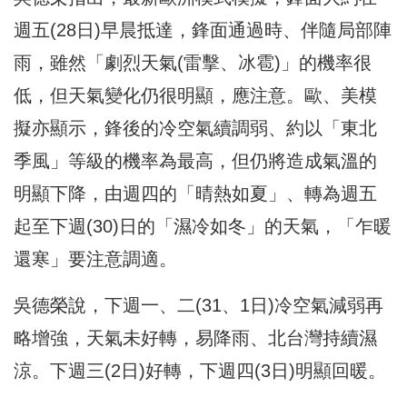
週五(28日)早晨抵達，鋒面通過時、伴隨局部陣
雨，雖然「劇烈天氣(雷擊、冰雹)」的機率很
低，但天氣變化仍很明顯，應注意。歐、美模
擬亦顯示，鋒後的冷空氣續調弱、約以「東北
季風」等級的機率為最高，但仍將造成氣溫的
明顯下降，由週四的「晴熱如夏」、轉為週五
起至下週(30)日的「濕冷如冬」的天氣，「乍暖
還寒」要注意調適。
吳德榮說，下週一、二(31、1日)冷空氣減弱再
略增強，天氣未好轉，易降雨、北台灣持續濕
涼。下週三(2日)好轉，下週四(3日)明顯回暖。