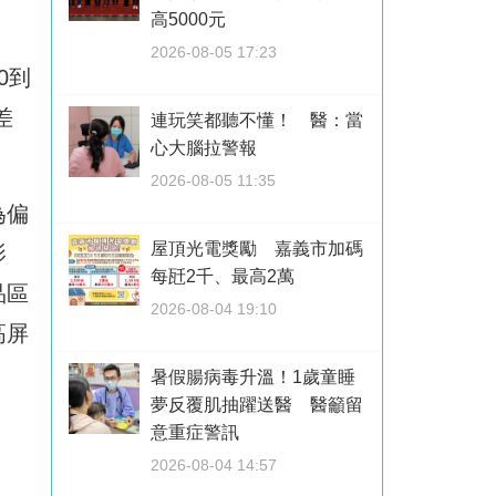
高5000元
2026-08-05 17:23
0到
差
連玩笑都聽不懂！ 醫：當
心大腦拉警報
2026-08-05 11:35
為偏
屋頂光電獎勵 嘉義市加碼
影
每瓩2千、最高2萬
品區
2026-08-04 19:10
高屏
暑假腸病毒升溫！1歲童睡
夢反覆肌抽躍送醫 醫籲留
意重症警訊
2026-08-04 14:57