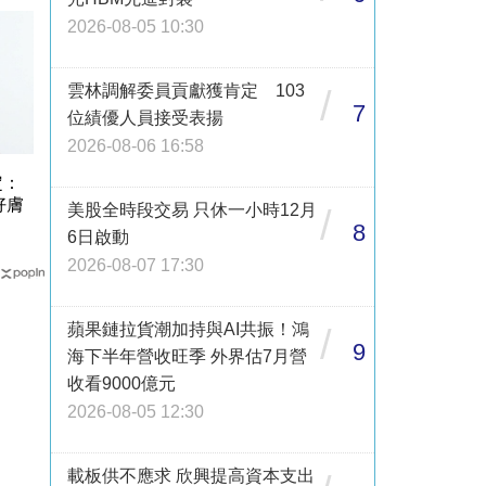
2026-08-05 10:30
雲林調解委員貢獻獲肯定 103
/
7
位績優人員接受表揚
2026-08-06 16:58
定：
好膚
美股全時段交易 只休一小時12月
/
8
6日啟動
2026-08-07 17:30
蘋果鏈拉貨潮加持與AI共振！鴻
/
9
海下半年營收旺季 外界估7月營
收看9000億元
2026-08-05 12:30
載板供不應求 欣興提高資本支出