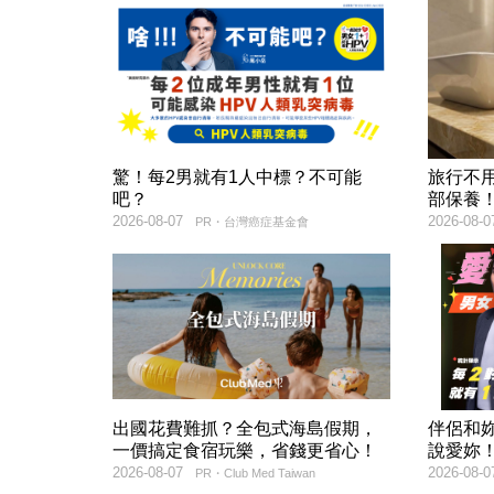
驚！每2男就有1人中標？不可能
旅行不
吧？
部保養
2026-08-07
2026-08-0
PR・台灣癌症基金會
出國花費難抓？全包式海島假期，
伴侶和
一價搞定食宿玩樂，省錢更省心！
說愛妳
2026-08-07
2026-08-0
PR・Club Med Taiwan