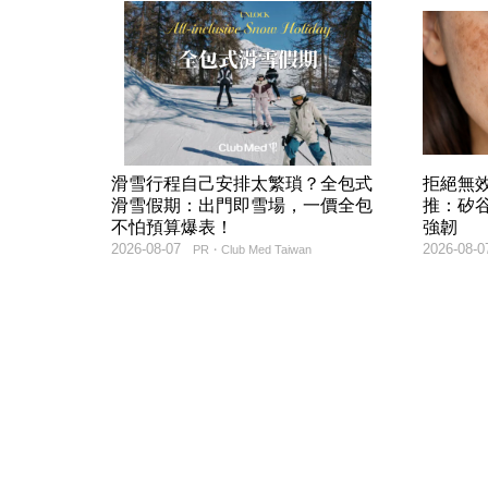
滑雪行程自己安排太繁瑣？全包式
拒絕無
滑雪假期：出門即雪場，一價全包
推：矽谷
不怕預算爆表！
強韌
2026-08-07
2026-08-0
PR・Club Med Taiwan