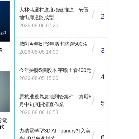
大林蒲遷村進度穩健推進 安置
/
2
地街廓道路成型
2026-08-06 07:20
威剛今年EPS年增率將逾500%
/
3
渣
2026-08-05 14:00
今年拚賺5個股本 宇瞻上看400元
/
4
2026-08-05 15:00
原核准視為農地列管案件 嘉縣8
/
5
月中旬展開清查作業
2026-08-06 16:53
谷電
代
力積電轉型3D AI Foundry打入美
/
6
光HBM先進封裝