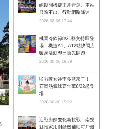
練期間機捷正常營運、車站
只進不出、行動網路降速
2026-08-06 17:44
桃園冷飲節8/21藝文特區登
場 機捷A1、A12站快閃店
暖身活動即日搶先開跑
2026-08-06 16:29
啦啦隊女神李多慧來了！
石岡熱氣球嘉年華8/22起登
場
2026-08-06 15:02
迎戰廚餘去化新挑戰 南投
5
縣推家用廚餘機補助每戶最