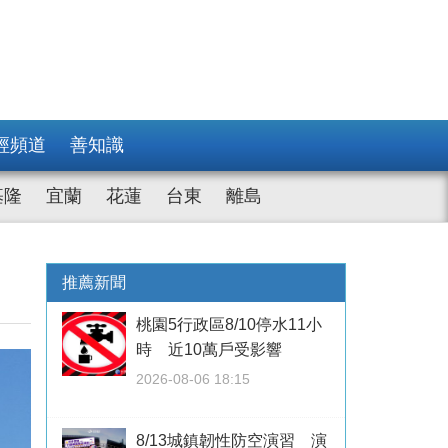
經頻道
善知識
基隆
宜蘭
花蓮
台東
離島
推薦新聞
桃園5行政區8/10停水11小
時 近10萬戶受影響
2026-08-06 18:15
8/13城鎮韌性防空演習 演