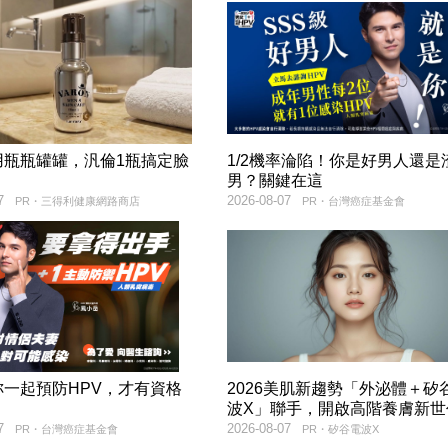
用瓶瓶罐罐，汎倫1瓶搞定臉
1/2機率淪陷！你是好男人還是
！
男？關鍵在這
7
2026-08-07
PR・三得利健康網路商店
PR・台灣癌症基金會
妳一起預防HPV，才有資格
2026美肌新趨勢「外泌體＋矽
！
波X」聯手，開啟高階養膚新世
7
2026-08-07
PR・台灣癌症基金會
PR・矽谷電波X