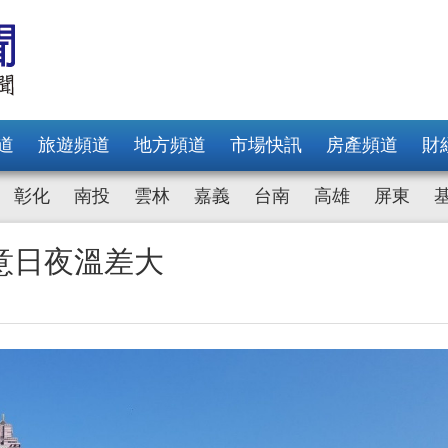
道
旅遊頻道
地方頻道
市場快訊
房產頻道
財
彰化
南投
雲林
嘉義
台南
高雄
屏東
意日夜溫差大