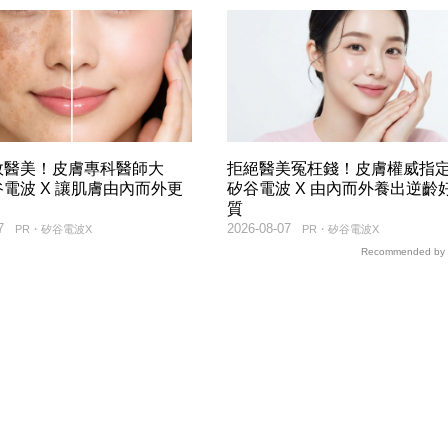
效醫美！皮膚專科醫師大
拒絕醫美冤枉錢！皮膚權威指
電波 X 讓肌膚由內而外更
矽谷電波 X 由內而外養出逆齡
質
7
2026-08-07
PR・矽谷電波X
PR・矽谷電波X
Recommended by