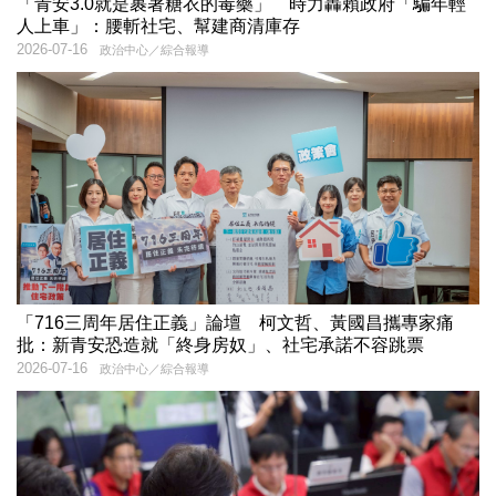
「青安3.0就是裹著糖衣的毒藥」 時力轟賴政府「騙年輕
人上車」：腰斬社宅、幫建商清庫存
2026-07-16
政治中心／綜合報導
「716三周年居住正義」論壇 柯文哲、黃國昌攜專家痛
批：新青安恐造就「終身房奴」、社宅承諾不容跳票
2026-07-16
政治中心／綜合報導