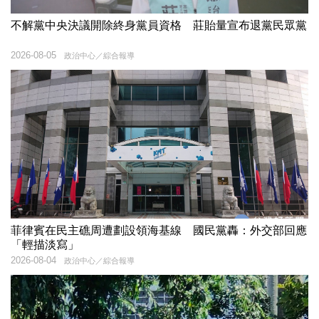
不解黨中央決議開除終身黨員資格 莊貽量宣布退黨民眾黨
2026-08-05
政治中心／綜合報導
菲律賓在民主礁周遭劃設領海基線 國民黨轟：外交部回應
「輕描淡寫」
2026-08-04
政治中心／綜合報導