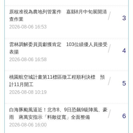
原核准視為農地列管案件 嘉縣8月中旬展開清
/
3
查作業
2026-08-06 16:53
雲林調解委員貢獻獲肯定 103位績優人員接受
/
4
表揚
2026-08-06 16:58
桃園航空城計畫第11標區徵工程順利決標 預
/
5
計11月開工
2026-08-08 10:19
白海豚颱風逼近！北市8、9日恐飆9級陣風、豪
/
6
雨 蔣萬安指示「料敵從寬」全面整備
2026-08-06 16:00