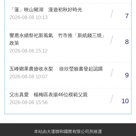
「蓮」映山豬湖 漫遊初秋好時光
/
7
2026-08-08 10:13
響應永續祭祀新風氣 竹市推「新紙錢三燒」
/
8
政策
2026-08-06 15:12
五峰鄉果農搶收水梨 徐欣瑩臉書發起認購
/
9
2026-08-08 10:07
父出真愛 楊梅區表揚46位模範父親
/
10
2026-08-06 15:56
本站由大運聯和國際有限公司所維運