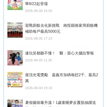
華8/22起登場
2026-08-06 15:02
迎戰廚餘去化新挑戰 南投縣推家用廚餘機
補助每戶最高5000元
2026-08-05 17:23
連玩笑都聽不懂！ 醫：當心大腦拉警報
2026-08-05 11:35
屋頂光電獎勵 嘉義市加碼每瓩2千、最高2
萬
2026-08-04 19:10
暑假腸病毒升溫！1歲童睡夢反覆肌抽躍送