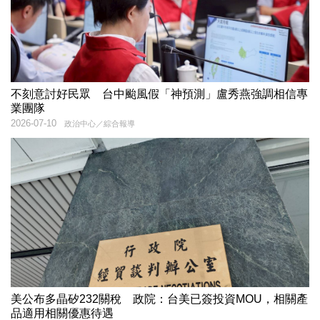
不刻意討好民眾 台中颱風假「神預測」盧秀燕強調相信專
業團隊
2026-07-10
政治中心／綜合報導
美公布多晶矽232關稅 政院：台美已簽投資MOU，相關產
品適用相關優惠待遇