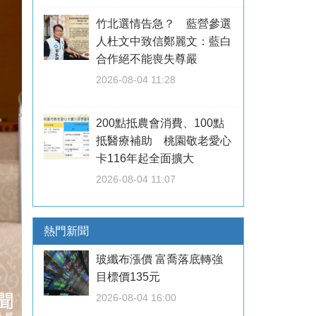
竹北選情告急？ 藍營參選
人杜文中致信鄭麗文：藍白
合作絕不能喪失尊嚴
2026-08-04 11:28
200點抵農會消費、100點
抵醫療補助 桃園敬老愛心
卡116年起全面擴大
2026-08-04 11:07
熱門新聞
玻纖布漲價 富喬落底轉強
目標價135元
2026-08-04 16:00