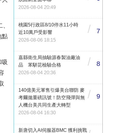
2026-08-04 20:49
桃園5行政區8/10停水11小時
二、
/
7
近10萬戶受影響
地點
2026-08-06 18:15
嘉縣衛生局抽驗源春製油廠油
/
和吸
8
品 苯駢芘檢驗合格
容
2026-08-04 20:36
取
140億美元軍售引爆美台聯防 麥
/
9
考爾拋重磅訊號！防空飛彈與無
人機台美共同生產大轉型
2026-08-04 16:30
新唐切入AI伺服器BMC 獲利挑戰