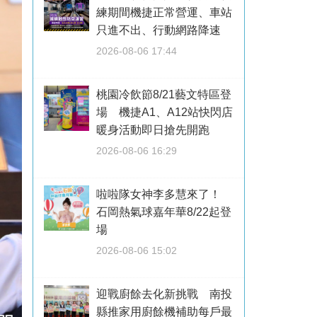
練期間機捷正常營運、車站
只進不出、行動網路降速
2026-08-06 17:44
桃園冷飲節8/21藝文特區登
場 機捷A1、A12站快閃店
暖身活動即日搶先開跑
2026-08-06 16:29
啦啦隊女神李多慧來了！
石岡熱氣球嘉年華8/22起登
場
2026-08-06 15:02
迎戰廚餘去化新挑戰 南投
縣推家用廚餘機補助每戶最