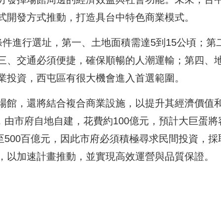
式開發方式推動，打造具台中特色商業模式。
件進行選址，第一、土地面積需達5到15公頃；第
三、交通必須便捷，確保順暢的人潮運輸；第四、
業投資，西屯區有很大機會進入首選範圍。
場館，還將結合複合商業設施，以提升其經濟價值
人，由市府自地自建，花費約100億元，預計大巨蛋將
0至500百億元，因此市府必須積極尋求民間投資，採
，以加速計畫推動，並實現高效運營與品質保證。