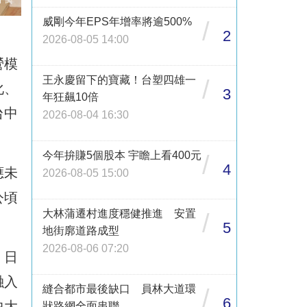
威剛今年EPS年增率將逾500%
/
2
2026-08-05 14:00
營模
王永慶留下的寶藏！台塑四雄一
/
化、
3
年狂飆10倍
台中
2026-08-04 16:30
今年拚賺5個股本 宇瞻上看400元
/
4
應未
2026-08-05 15:00
公頃
大林蒲遷村進度穩健推進 安置
/
5
地街廓道路成型
2026-08-06 07:20
，日
融入
縫合都市最後缺口 員林大道環
/
6
中大
狀路網全面串聯