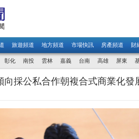
道
旅遊頻道
地方頻道
市場快訊
房產頻道
財
彰化
南投
雲林
嘉義
台南
高雄
屏東
傾向採公私合作朝複合式商業化發