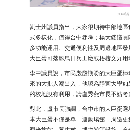
李中議
劉士州議員指出，大家很期待中部地區
式多樣化，值得台中參考；楊大鋐議員
多功能運用、交通便利性及周邊地區發
大巨蛋可落腳烏日兵工廠或梧棲文九用
李中議員說，市民殷殷期盼的大巨蛋棒
來的大批人潮出入，他認為靜宜大學如
的校地沒有利用，請盧秀燕市長不妨考
對此，盧市長強調，台中市的大巨蛋選
本大巨蛋不僅是單一運動場館，周邊更
觀光旅館、養生村、博物館等設施，充