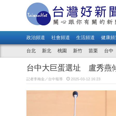
政治頻道
社會頻道
生活頻道
健康頻
台北
新北
桃園
新竹
苗栗
台中
台中大巨蛋選址 盧秀燕
記者李梅金／台中報導
2025-03-12 16:23