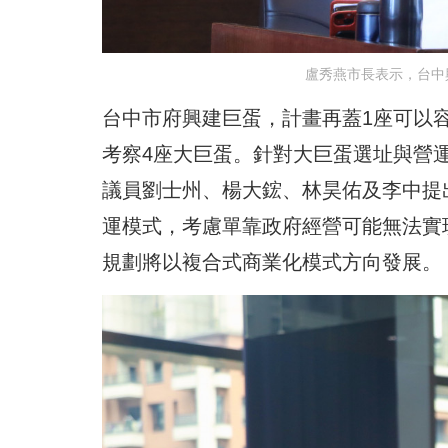
盧秀燕市長表示，台中
台中市府興建巨蛋，計畫再蓋1座可以容
考察4座大巨蛋。針對大巨蛋選址與營
議員劉士州、楊大鋐、林昊佑及李中提
運模式，考慮單靠政府經營可能無法實
規劃將以複合式商業化模式方向發展。