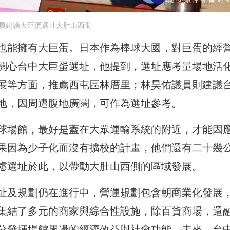
員建議大巨蛋選址大肚山西側
也能擁有大巨蛋。日本作為棒球大國，對巨蛋的經
關心台中大巨蛋選址，他提到，選址應考量場地活
展等方面，推薦西屯區林厝里；林昊佑議員則建議
地，因周遭腹地廣闊，可作為選址參考。
球場館，最好是蓋在大眾運輸系統的附近，才能因
果因為少子化而沒有擴校的計畫，他們還有二十幾
慮選址於此，以帶動大肚山西側的區域發展。
址及規劃仍在進行中，營運規劃包含朝商業化發展
集結了多元的商家與綜合性設施，除百貨商場，還
分發揮場館周邊的經濟效益與社會功能。未來，台