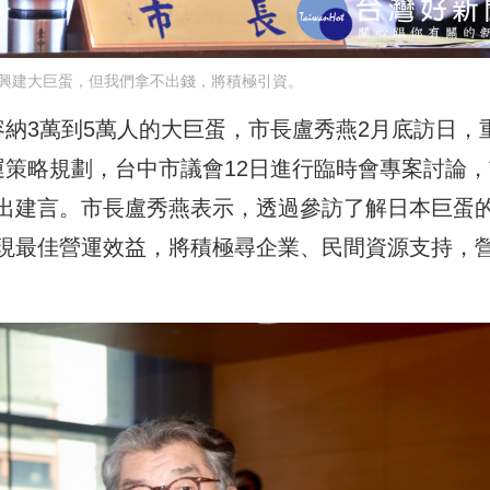
興建大巨蛋，但我們拿不出錢，將積極引資。
納3萬到5萬人的大巨蛋，市長盧秀燕2月底訪日，
運策略規劃，台中市議會12日進行臨時會專案討論，
出建言。市長盧秀燕表示，透過參訪了解日本巨蛋
現最佳營運效益，將積極尋企業、民間資源支持，