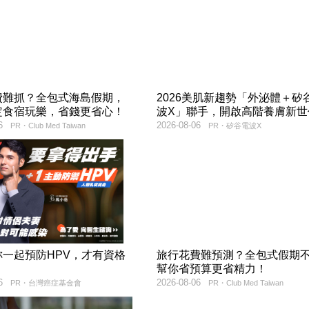
費難抓？全包式海島假期，
2026美肌新趨勢「外泌體＋矽
定食宿玩樂，省錢更省心！
波X」聯手，開啟高階養膚新世
6
2026-08-06
PR・Club Med Taiwan
PR・矽谷電波X
妳一起預防HPV，才有資格
旅行花費難預測？全包式假期
！
幫你省預算更省精力！
6
2026-08-06
PR・台灣癌症基金會
PR・Club Med Taiwan