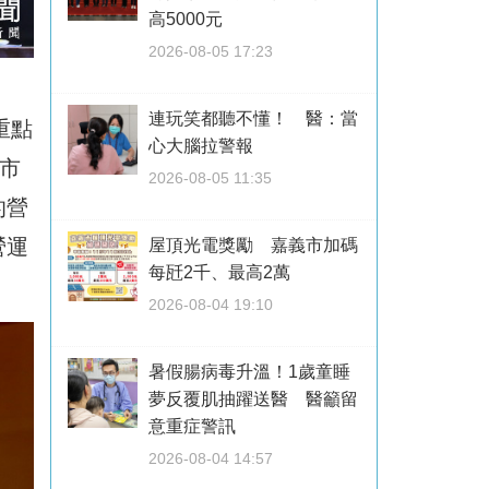
高5000元
2026-08-05 17:23
連玩笑都聽不懂！ 醫：當
重點
心大腦拉警報
市
2026-08-05 11:35
的營
營運
屋頂光電獎勵 嘉義市加碼
每瓩2千、最高2萬
2026-08-04 19:10
暑假腸病毒升溫！1歲童睡
夢反覆肌抽躍送醫 醫籲留
意重症警訊
2026-08-04 14:57