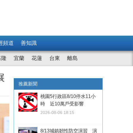
經頻道
善知識
基隆
宜蘭
花蓮
台東
離島
展
推薦新聞
桃園5行政區8/10停水11小
時 近10萬戶受影響
2026-08-06 18:15
8/13城鎮韌性防空演習 演