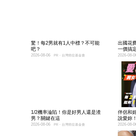
驚！每2男就有1人中標？不可能
出國花
吧？
一價搞
2026-08-06
2026-08-0
PR・台灣癌症基金會
1/2機率淪陷！你是好男人還是渣
伴侶和
男？關鍵在這
說愛妳
2026-08-06
2026-08-0
PR・台灣癌症基金會