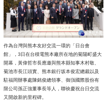
作為台灣與熊本友好交流一環的「日台會
館」，3日在台積電熊本廠所在地的菊陽町盛大
開幕，黃偉哲市長應邀與熊本縣知事木村敬、
菊池市長江頭實、熊本銀行坂本俊宏總裁以及
駐福岡辦事處陳銘俊總領事、御嵿國際股份有
限公司孫正強董事長等人，聯袂慶祝台日交流
又開啟新的里程碑。