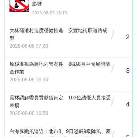
影響
2026-08-06 18:15
大林蒲遷村進度穩健推進 安置地街廓道路成
/
2
型
2026-08-06 07:20
原核准視為農地列管案件 嘉縣8月中旬展開清
/
3
查作業
2026-08-06 16:53
雲林調解委員貢獻獲肯定 103位績優人員接受
/
4
表揚
2026-08-06 16:58
白海豚颱風逼近！北市8、9日恐飆9級陣風、豪
/