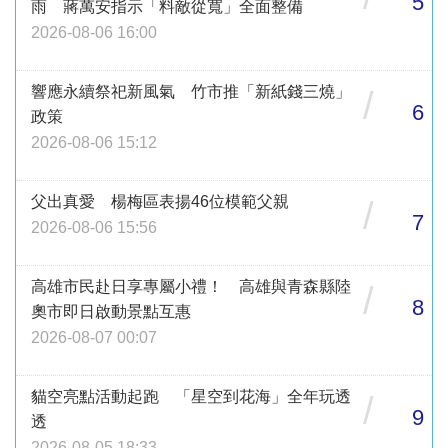
5
雨 蔣萬安指示「料敵從寬」全面整備
2026-08-06 16:00
響應永續祭祀新風氣 竹市推「新紙錢三燒」
/
6
政策
2026-08-06 15:12
父出真愛 楊梅區表揚46位模範父親
/
7
2026-08-06 15:56
高雄市民赴日享專屬小禮！ 高雄與青森縣陸
/
8
奧市即日啟動景點互惠
2026-08-07 00:07
貓空亮點活動起跑 「星空到花海」全年玩透
/
9
透
2026-08-05 18:33