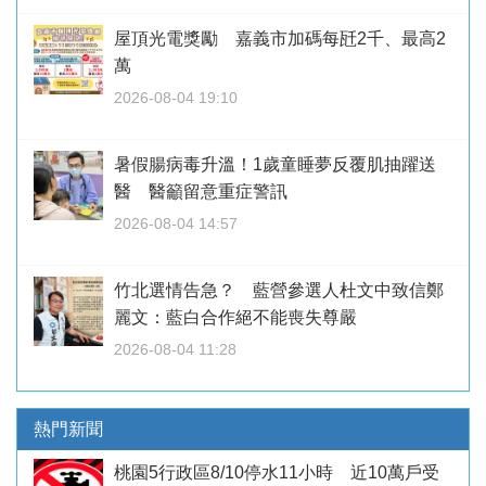
屋頂光電獎勵 嘉義市加碼每瓩2千、最高2
萬
2026-08-04 19:10
暑假腸病毒升溫！1歲童睡夢反覆肌抽躍送
醫 醫籲留意重症警訊
2026-08-04 14:57
竹北選情告急？ 藍營參選人杜文中致信鄭
麗文：藍白合作絕不能喪失尊嚴
2026-08-04 11:28
熱門新聞
桃園5行政區8/10停水11小時 近10萬戶受