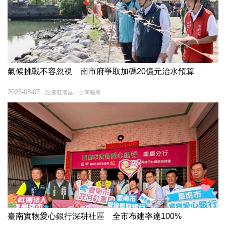
氣候挑戰不容忽視 南市府爭取加碼20億元治水預算
2026-08-07
記者莊漢昌／台南報導
臺南實物愛心銀行深耕社區 全市布建率達100%