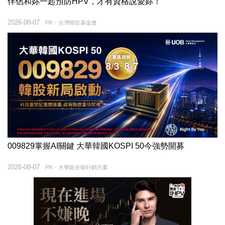
伴侶和妳一起預防HPV，才有資格說愛妳！
2026-08-07
PR・台灣癌症基金會
009829掌握AI關鍵 大華韓國KOSPI 50今強勢開募
2026-08-07
PR・大華銀全能行銷方案