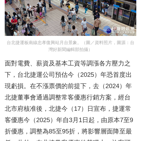
台北捷運板南線忠孝復興站月台景象。（圖／資料照片，圖源：台
灣好新聞編輯部拍攝）
面對電費、薪資及基本工資等調漲各方壓力之
下，台北捷運公司預估今（2025）年恐首度出
現虧損。在不漲票價的前提下，去（2024）年
北捷董事會通過調整常客優惠行銷方案，經台
北市府核准後，北捷今（17）日宣布，捷運常
客優惠今（2025）年自3月1日起，由原本7至9
折優惠，調整為85至95折，將影響層面降至最