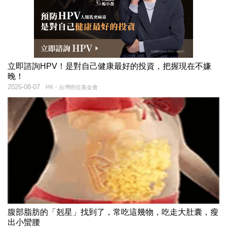
立即諮詢HPV！是對自己健康最好的投資，把握現在不嫌
晚！
2026-08-07
PR・台灣癌症基金會
腹部脂肪的「剋星」找到了，常吃這幾物，吃走大肚囊，瘦
出小蠻腰