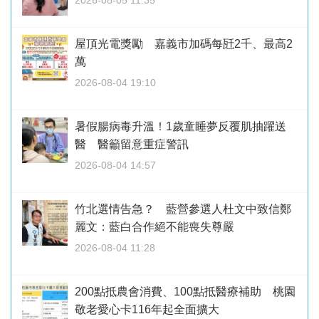
屋頂光電獎勵 嘉義市加碼每瓩2千、最高2
萬
2026-08-04 19:10
暑假腸病毒升溫！1歲童睡夢反覆肌抽躍送
醫 醫籲留意重症警訊
2026-08-04 14:57
竹北選情告急？ 藍營參選人杜文中致信鄭
麗文：藍白合作絕不能喪失尊嚴
2026-08-04 11:28
200點抵農會消費、100點抵醫療補助 桃園
敬老愛心卡116年起全面擴大