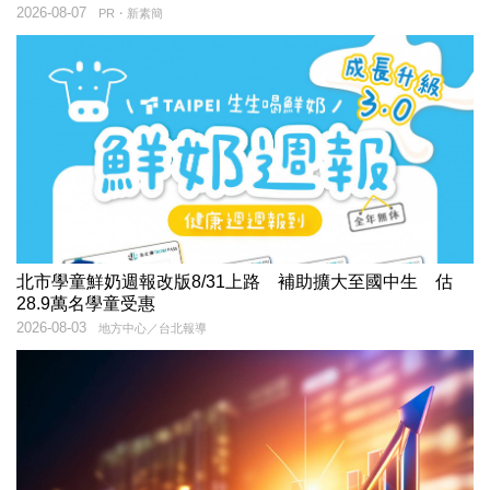
2026-08-07
PR・新素簡
北市學童鮮奶週報改版8/31上路 補助擴大至國中生 估
28.9萬名學童受惠
2026-08-03
地方中心／台北報導