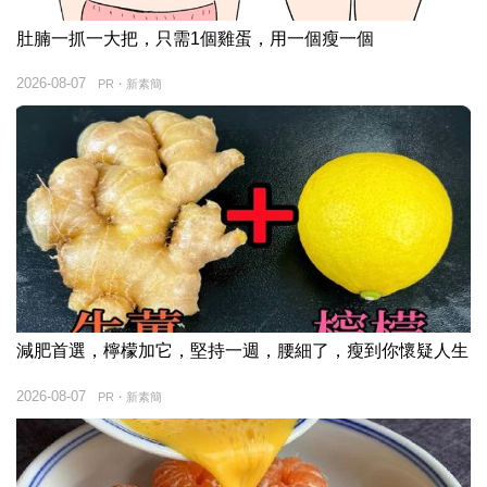
肚腩一抓一大把，只需1個雞蛋，用一個瘦一個
2026-08-07
PR・新素簡
減肥首選，檸檬加它，堅持一週，腰細了，瘦到你懷疑人生
2026-08-07
PR・新素簡