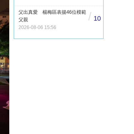
父出真愛 楊梅區表揚46位模範
/
10
父親
2026-08-06 15:56