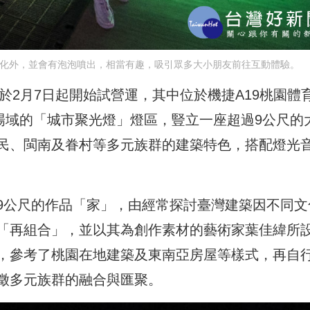
變化外，並會有泡泡噴出，相當有趣，吸引眾多大小朋友前往互動體驗。
已於2月7日起開始試營運，其中位於機捷A19桃園體
場域的「城市聚光燈」燈區，豎立一座超過9公尺的
民、閩南及眷村等多元族群的建築特色，搭配燈光
9公尺的作品「家」，由經常探討臺灣建築因不同文
「再組合」，並以其為創作素材的藝術家葉佳緯所
，參考了桃園在地建築及東南亞房屋等樣式，再自
徵多元族群的融合與匯聚。