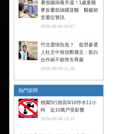
暑假腸病毒升溫！1歲童睡
夢反覆肌抽躍送醫 醫籲留
意重症警訊
2026-08-04 14:57
竹北選情告急？ 藍營參選
人杜文中致信鄭麗文：藍白
合作絕不能喪失尊嚴
2026-08-04 11:28
熱門新聞
桃園5行政區8/10停水11小
時 近10萬戶受影響
2026-08-06 18:15