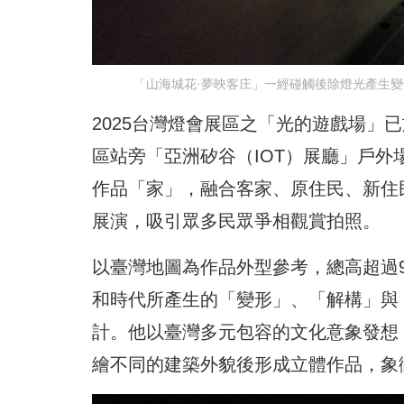
「山海城花·夢映客庄」一經碰觸後除燈光產生
2025台灣燈會展區之「光的遊戲場」
區站旁「亞洲矽谷（IOT）展廳」戶外
作品「家」，融合客家、原住民、新住
展演，吸引眾多民眾爭相觀賞拍照。
以臺灣地圖為作品外型參考，總高超過
和時代所產生的「變形」、「解構」與
計。他以臺灣多元包容的文化意象發想
繪不同的建築外貌後形成立體作品，象