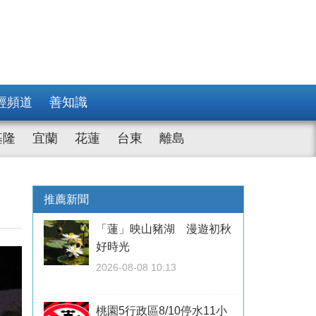
經頻道
善知識
基隆
宜蘭
花蓮
台東
離島
推薦新聞
「蓮」映山豬湖 漫遊初秋
好時光
2026-08-08 10:13
桃園5行政區8/10停水11小