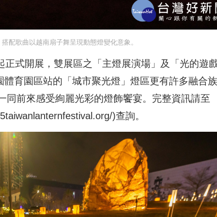
」搭配歌曲以越南扇子舞呈現動態燈變化意象。
2日起正式開展，雙展區之「主燈展演場」及「光的遊
桃園體育園區站的「城市聚光燈」燈區更有許多融合
一同前來感受絢麗光彩的燈飾饗宴。完整資訊請至
5taiwanlanternfestival.org/
)查詢。