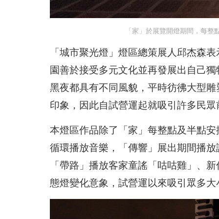
「家」於展覽開燈期間，每整
「城市聚光燈」燈區總策展人邱杰森表
園善於接受多元文化並再發展出自己獨
黑夜都具有不同風貌，平時彷彿大型雕
印象，因此自試營運起就吸引許多民眾
本燈區作品除了「家」每整點及半點安
循環播放音樂，「傳響」展出期間播放
「帶路」播放客家童謠「咕咕雞」、新
態燈變化意象，試營運以來吸引眾多大