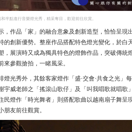
點和半點進行音樂燈光秀，精采奪目，歡迎前往欣賞。
示，作品「家」的融合意象及創新造型，恰恰呈現
特的創新優勢。整座作品搭配特色燈光變化，於白
塑，展演時又成為獨具特色的燈飾作品，突破傳統
前來參觀搶拍，一睹風采。
排燈光秀外，其餘客家燈作「盛·交會·共食之光」
謝宇威老師之「搖滾山歌仔」及「叫我唱歌就唱歌
住民燈作「時光舞者」則搭配歌曲以越南扇子舞呈
小朋友前往觀賞。