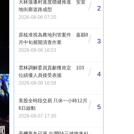
大林蒲遷村進度穩健推進 安置
/
2
地街廓道路成型
2026-08-06 07:20
原核准視為農地列管案件 嘉縣8
/
3
月中旬展開清查作業
2026-08-06 16:53
雲林調解委員貢獻獲肯定 103
/
4
位績優人員接受表揚
2026-08-06 16:58
美股全時段交易 只休一小時12月
/
5
6日啟動
2026-08-07 17:30
手機寒冬已過 台灣PA三雄搶進AI