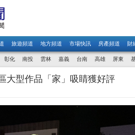
道
旅遊頻道
地方頻道
市場快訊
房產頻道
財
彰化
南投
雲林
嘉義
台南
高雄
屏東
燈區大型作品「家」吸睛獲好評