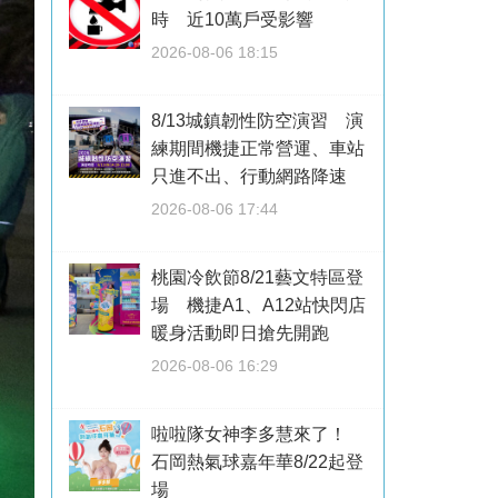
時 近10萬戶受影響
2026-08-06 18:15
8/13城鎮韌性防空演習 演
練期間機捷正常營運、車站
只進不出、行動網路降速
2026-08-06 17:44
桃園冷飲節8/21藝文特區登
場 機捷A1、A12站快閃店
暖身活動即日搶先開跑
2026-08-06 16:29
啦啦隊女神李多慧來了！
石岡熱氣球嘉年華8/22起登
場