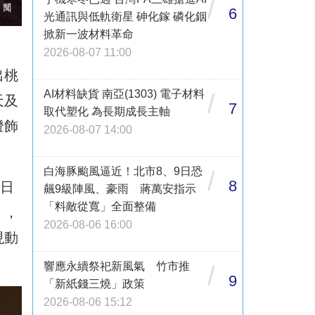
/
6
光通訊與低軌衛星 砷化鎵 磷化銦
掀新一波材料革命
2026-08-07 11:00
出桃
AI材料缺貨 南亞(1303) 電子材料
/
天及
7
取代塑化 為長期成長主軸
燈飾
2026-08-07 14:00
白海豚颱風逼近！北市8、9日恐
/
8
每日
飆9級陣風、豪雨 蔣萬安指示
「料敵從寬」全面整備
」，
2026-08-06 16:00
現動
響應永續祭祀新風氣 竹市推
/
9
「新紙錢三燒」政策
2026-08-06 15:12