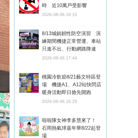
時 近10萬戶受影響
2026-08-06 18:15
8/13城鎮韌性防空演習 演
練期間機捷正常營運、車站
只進不出、行動網路降速
2026-08-06 17:44
桃園冷飲節8/21藝文特區登
場 機捷A1、A12站快閃店
暖身活動即日搶先開跑
2026-08-06 16:29
啦啦隊女神李多慧來了！
石岡熱氣球嘉年華8/22起登
場