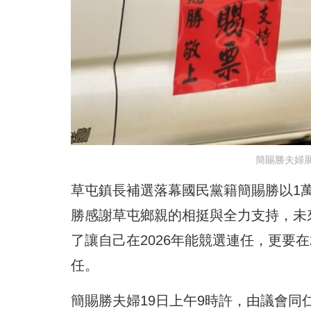
簡賜勝夫婦
草屯鎮長補選落幕國民黨籍簡賜勝以1萬
勝感謝草屯鄉親的相挺與全力支持，未
了讓自己在2026年能競選連任，更要
任。
簡賜勝夫婦19日上午9時許，由議會