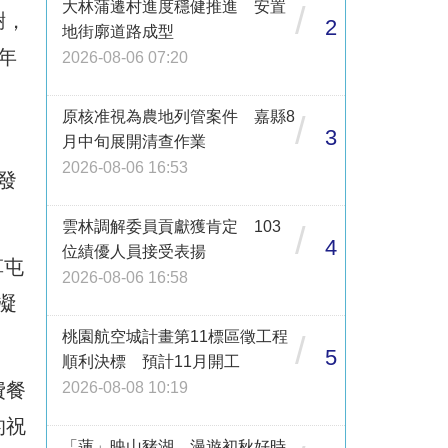
大林蒲遷村進度穩健推進 安置
/
謝，
2
地街廓道路成型
年
2026-08-06 07:20
原核准視為農地列管案件 嘉縣8
/
3
月中旬展開清查作業
2026-08-06 16:53
發
雲林調解委員貢獻獲肯定 103
/
4
位績優人員接受表揚
草屯
2026-08-06 16:58
凝
桃園航空城計畫第11標區徵工程
/
5
順利決標 預計11月開工
2026-08-08 10:19
費餐
的祝
「蓮」映山豬湖 漫遊初秋好時