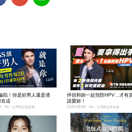
率淪陷！你是好男人還是渣
伴侶和妳一起預防HPV，才有
鍵在這
說愛妳！
8
2026-08-08
PR・台灣癌症基金會
PR・台灣癌症基金會