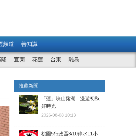
經頻道
善知識
基隆
宜蘭
花蓮
台東
離島
推薦新聞
「蓮」映山豬湖 漫遊初秋
好時光
2026-08-08 10:13
桃園5行政區8/10停水11小