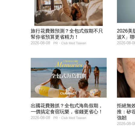
旅行花費難預測？全包式假期不只
2026
幫你省預算更省精力！
波X」
2026-08-08
2026-08-0
PR・Club Med Taiwan
出國花費難抓？全包式海島假期，
拒絕無
一價搞定食宿玩樂，省錢更省心！
推：矽谷
強韌
2026-08-08
PR・Club Med Taiwan
2026-08-0