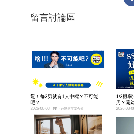
留言討論區
驚！每2男就有1人中標？不可能
1/2機
吧？
男？關
2026-08-08
2026-08-0
PR・台灣癌症基金會