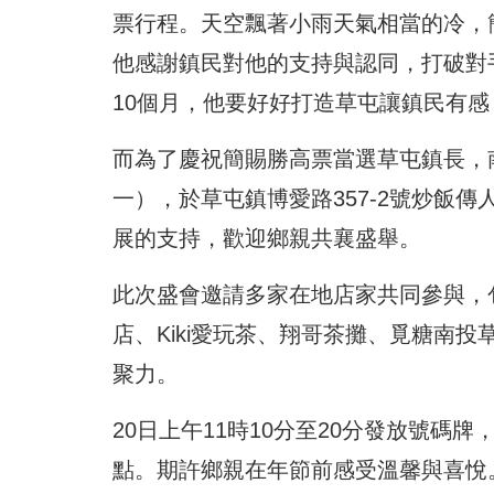
票行程。天空飄著小雨天氣相當的冷，
他感謝鎮民對他的支持與認同，打破對
10個月，他要好好打造草屯讓鎮民有感
而為了慶祝簡賜勝高票當選草屯鎮長，
一），於草屯鎮博愛路357-2號炒飯
展的支持，歡迎鄉親共襄盛舉。
此次盛會邀請多家在地店家共同參與，
店、Kiki愛玩茶、翔哥茶攤、覓糖南
聚力。
20日上午11時10分至20分發放號碼牌，
點。期許鄉親在年節前感受溫馨與喜悅