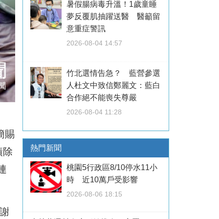
暑假腸病毒升溫！1歲童睡
夢反覆肌抽躍送醫 醫籲留
意重症警訊
2026-08-04 14:57
竹北選情告急？ 藍營參選
人杜文中致信鄭麗文：藍白
合作絕不能喪失尊嚴
2026-08-04 11:28
簡賜
熱門新聞
績除
桃園5行政區8/10停水11小
連
時 近10萬戶受影響
2026-08-06 18:15
謝