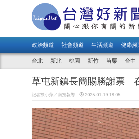
政治頻道
社會頻道
生活頻道
健康頻
台北
新北
桃園
新竹
苗栗
台中
草屯新鎮長簡賜勝謝票 
記者扶小萍／南投報導
2025-01-19 18:05