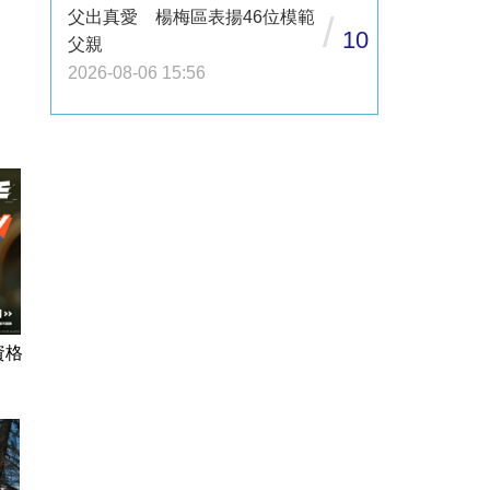
父出真愛 楊梅區表揚46位模範
/
10
父親
2026-08-06 15:56
資格