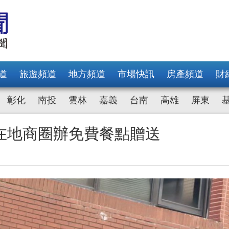
道
旅遊頻道
地方頻道
市場快訊
房產頻道
財
彰化
南投
雲林
嘉義
台南
高雄
屏東
在地商圈辦免費餐點贈送