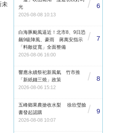
/
新未
6
光
2026-08-08 10:13
白海豚颱風逼近！北市8、9日恐
/
7
飆9級陣風、豪雨 蔣萬安指示
「料敵從寬」全面整備
2026-08-06 16:00
響應永續祭祀新風氣 竹市推
/
8
「新紙錢三燒」政策
2026-08-06 15:12
五峰鄉果農搶收水梨 徐欣瑩臉
/
9
書發起認購
2026-08-08 10:07