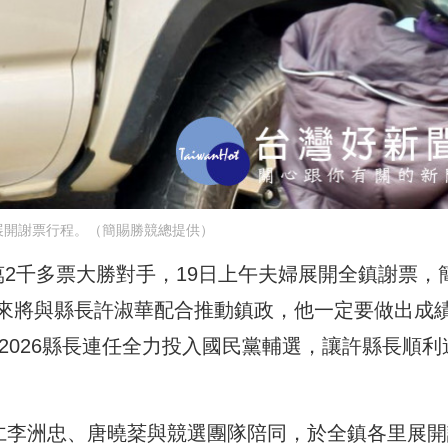
展開謝票行程。（簡賜勝競總提供）
2千多票大勝對手，19日上午夫婦展開全鎮謝票，
來將與縣長許淑華配合推動鎮政，他一定要做出成
在2026縣長連任全力投入國民黨輔選，讓許縣長順利
同仁李洲忠、唐曉棻與競選團隊陪同，於全鎮各里展開