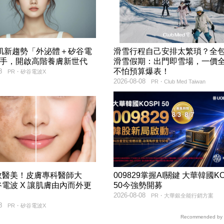
美肌新趨勢「外泌體＋矽谷電
滑雪行程自己安排太繁瑣？全
聯手，開啟高階養膚新世代
滑雪假期：出門即雪場，一價
不怕預算爆表！
8
PR・矽谷電波X
2026-08-08
PR・Club Med Taiwan
效醫美！皮膚專科醫師大
009829掌握AI關鍵 大華韓國KO
電波 X 讓肌膚由內而外更
50今強勢開募
2026-08-08
PR・大華銀全能行銷方案
8
PR・矽谷電波X
Recommended by