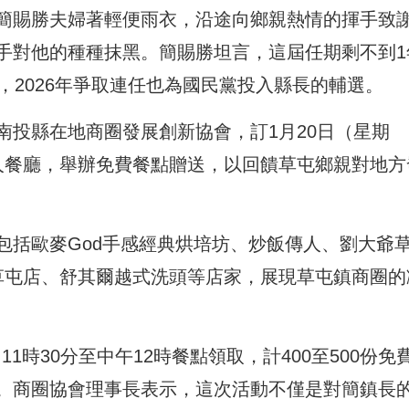
簡賜勝夫婦著輕便雨衣，沿途向鄉親熱情的揮手致
手對他的種種抹黑。簡賜勝坦言，這屆任期剩不到1
，2026年爭取連任也為國民黨投入縣長的輔選。
南投縣在地商圈發展創新協會，訂1月20日（星期
傳人餐廳，舉辦免費餐點贈送，以回饋草屯鄉親對地方
包括歐麥God手感經典烘培坊、炒飯傳人、劉大爺
投草屯店、舒其爾越式洗頭等店家，展現草屯鎮商圈的
11時30分至中午12時餐點領取，計400至500份免
。商圈協會理事長表示，這次活動不僅是對簡鎮長