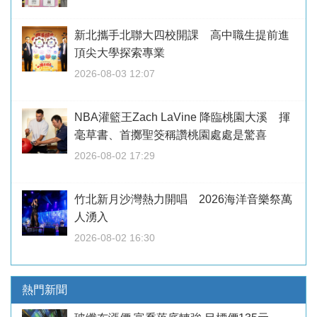
新北攜手北聯大四校開課 高中職生提前進
頂尖大學探索專業
2026-08-03 12:07
NBA灌籃王Zach LaVine 降臨桃園大溪 揮
毫草書、首擲聖筊稱讚桃園處處是驚喜
2026-08-02 17:29
竹北新月沙灣熱力開唱 2026海洋音樂祭萬
人湧入
2026-08-02 16:30
熱門新聞