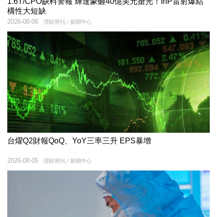
1.6T/CPO缺料警報 輝達豪砸40億美元搶光！InP雷射爆結
構性大短缺
2026-08-06
理財周刊／新聞中心
台燿Q2財報QoQ、YoY三率三升 EPS暴增
2026-08-05
理財周刊／新聞中心