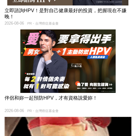
立即諮詢HPV！是對自己健康最好的投資，把握現在不嫌
晚！
2026-08-06
PR・台灣癌症基金會
伴侶和妳一起預防HPV，才有資格說愛妳！
2026-08-06
PR・台灣癌症基金會