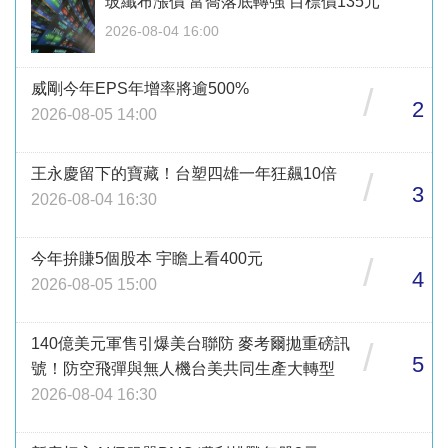
玻纖布漲價 富喬落底轉強 目標價135元
2026-08-04 16:00
威剛今年EPS年增率將逾500%
/
2
2026-08-05 14:00
王永慶留下的寶藏！台塑四雄一年狂飆10倍
/
3
2026-08-04 16:30
今年拚賺5個股本 宇瞻上看400元
/
4
2026-08-05 15:00
140億美元軍售引爆美台聯防 麥考爾拋重磅訊
/
5
號！防空飛彈與無人機台美共同生產大轉型
2026-08-04 16:30