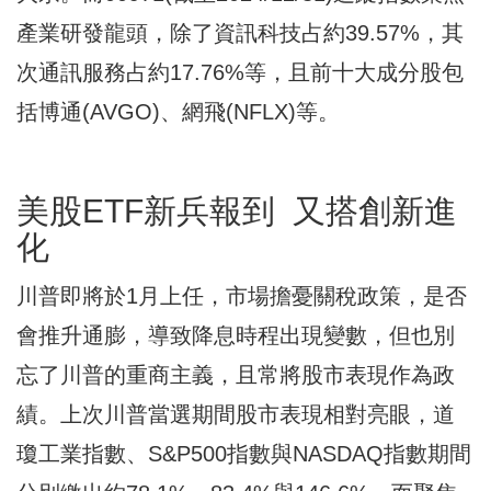
產業研發龍頭，除了資訊科技占約39.57%，其
次通訊服務占約17.76%等，且前十大成分股包
括博通(AVGO)、網飛(NFLX)等。
美股ETF新兵報到 又搭創新進
化
川普即將於1月上任，市場擔憂關稅政策，是否
會推升通膨，導致降息時程出現變數，但也別
忘了川普的重商主義，且常將股市表現作為政
績。上次川普當選期間股市表現相對亮眼，道
瓊工業指數、S&P500指數與NASDAQ指數期間