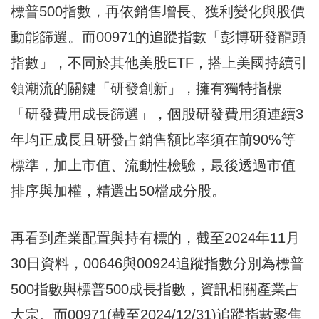
標普500指數，再依銷售增長、獲利變化與股價
動能篩選。而00971的追蹤指數「彭博研發龍頭
指數」，不同於其他美股ETF，搭上美國持續引
領潮流的關鍵「研發創新」，擁有獨特指標
「研發費用成長篩選」，個股研發費用須連續3
年均正成長且研發占銷售額比率須在前90%等
標準，加上市值、流動性檢驗，最後透過市值
排序與加權，精選出50檔成分股。
再看到產業配置與持有標的，截至2024年11月
30日資料，00646與00924追蹤指數分別為標普
500指數與標普500成長指數，資訊相關產業占
大宗。而00971(截至2024/12/31)追蹤指數聚焦