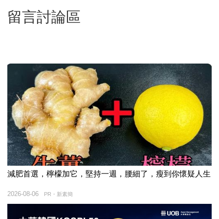
留言討論區
減肥首選，檸檬加它，堅持一週，腰細了，瘦到你懷疑人生
2026-08-06
PR・新素簡