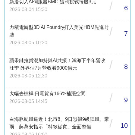
新唐切入AI伺服器BMC 獲利挑戰每股3元
/
6
2026-08-04 15:30
力積電轉型3D AI Foundry打入美光HBM先進封
/
7
裝
2026-08-05 10:30
蘋果鏈拉貨潮加持與AI共振！鴻海下半年營收
/
8
旺季 外界估7月營收看9000億元
2026-08-05 12:30
大幅去槓桿 日電貿有166%補漲空間
/
9
2026-08-05 14:45
白海豚颱風逼近！北市8、9日恐飆9級陣風、豪
/
10
雨 蔣萬安指示「料敵從寬」全面整備
2026-08-06 16:00