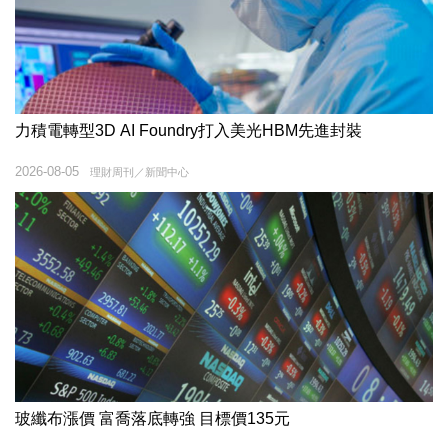
力積電轉型3D AI Foundry打入美光HBM先進封裝
2026-08-05
理財周刊／新聞中心
玻纖布漲價 富喬落底轉強 目標價135元