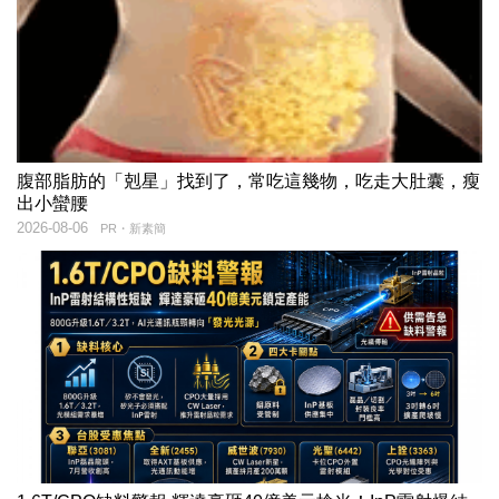
腹部脂肪的「剋星」找到了，常吃這幾物，吃走大肚囊，瘦
出小蠻腰
2026-08-06
PR・新素簡