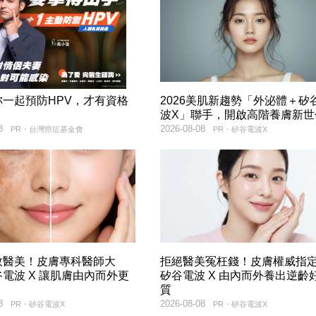
妳一起預防HPV，才有資格
2026美肌新趨勢「外泌體＋矽
！
波X」聯手，開啟高階養膚新世
8
2026-08-08
PR・台灣癌症基金會
PR・矽谷電波X
效醫美！皮膚專科醫師大
拒絕醫美冤枉錢！皮膚權威指
電波 X 讓肌膚由內而外更
矽谷電波 X 由內而外養出逆齡
質
8
2026-08-08
PR・矽谷電波X
PR・矽谷電波X