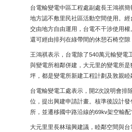
台電輸變電中區工程處副處長王鴻祺簡
地方認不敷里民社區活動空間使用。經
交由地方自由運用，台電不干涉使用權
還可經由排列在綠帶間的休憩石椅空隙
王鴻祺表示，台電除了540萬元輸變電
與變電所相鄰併建，
大元里的變電所是
坪，都是變電所新建工程計劃及敦親睦
台電輸變電工處表示，開2次說明會排
位，提出興建申請計畫。
核準後設計發
所，
並遷移國中路沿線的69kv架空輸
大元里里長林瑞興建議，睦鄰空間與台