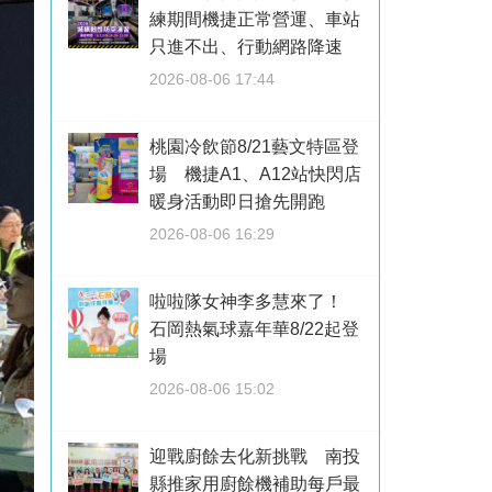
練期間機捷正常營運、車站
只進不出、行動網路降速
2026-08-06 17:44
桃園冷飲節8/21藝文特區登
場 機捷A1、A12站快閃店
暖身活動即日搶先開跑
2026-08-06 16:29
啦啦隊女神李多慧來了！
石岡熱氣球嘉年華8/22起登
場
2026-08-06 15:02
迎戰廚餘去化新挑戰 南投
縣推家用廚餘機補助每戶最