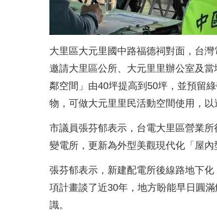
大里區大元里國中路福德祠對面，台灣
邀請大里區公所、
大元里里辦公室及當
鄰空間」由40坪提高到50坪，
並預留綠
物，
可做大元里里民活動空間使用，以
市議員張芬郁表示，
台電大里區營業所
變電所，更新為外型美觀現代化「屋內
張芬郁表示，新建配電所後線路地下化
項計畫談了近30年，地方盼能早日圓滿
識。