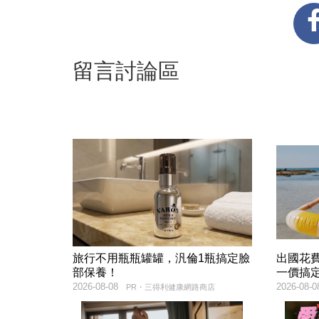
留言討論區
旅行不用瓶瓶罐罐，汎倫1瓶搞定臉
出國花
部保養！
一價搞
2026-08-08
2026-08-0
PR・三得利健康網路商店