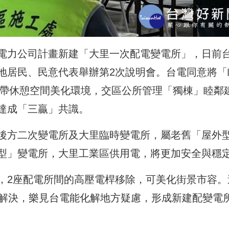
電力公司計畫新建「
大里一次配電變電所」，日前
地居民、民意代表舉辦第2次說明會。
台電同意將「
帶休憩空間美化環境，交區公所管理「獨棟」睦鄰
達成「三贏」共識。
後方二次變電所及大里臨時變電所，屬老舊「
屋外
型」變電所，
大里工業區供用電，將更加安全與穩
，
2座配電所間的高壓電桿移除，可美化街景市容。
解決，
樂見台電能化解地方疑慮，形成新建配變電