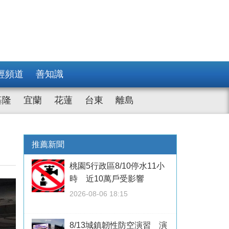
經頻道
善知識
基隆
宜蘭
花蓮
台東
離島
推薦新聞
桃園5行政區8/10停水11小
時 近10萬戶受影響
2026-08-06 18:15
8/13城鎮韌性防空演習 演