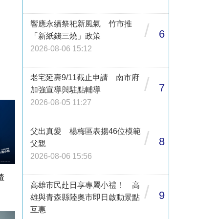
響應永續祭祀新風氣 竹市推
/
6
「新紙錢三燒」政策
2026-08-06 15:12
老宅延壽9/11截止申請 南市府
/
7
加強宣導與駐點輔導
2026-08-05 11:27
父出真愛 楊梅區表揚46位模範
/
8
父親
2026-08-06 15:56
渣
高雄市民赴日享專屬小禮！ 高
/
9
雄與青森縣陸奧市即日啟動景點
互惠