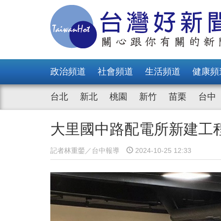
政治頻道
社會頻道
生活頻道
健康頻
台北
新北
桃園
新竹
苗栗
台中
大里國中路配電所新建工
記者林重鎣／台中報導
2024-10-25 12:33