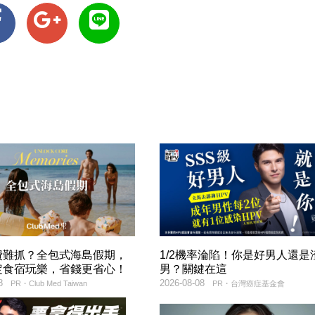
費難抓？全包式海島假期，
1/2機率淪陷！你是好男人還是
定食宿玩樂，省錢更省心！
男？關鍵在這
8
2026-08-08
PR・Club Med Taiwan
PR・台灣癌症基金會