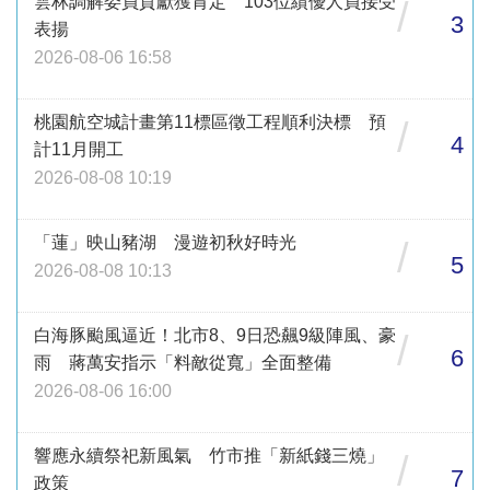
雲林調解委員貢獻獲肯定 103位績優人員接受
/
3
表揚
2026-08-06 16:58
桃園航空城計畫第11標區徵工程順利決標 預
/
4
計11月開工
2026-08-08 10:19
「蓮」映山豬湖 漫遊初秋好時光
/
5
2026-08-08 10:13
白海豚颱風逼近！北市8、9日恐飆9級陣風、豪
/
6
雨 蔣萬安指示「料敵從寬」全面整備
2026-08-06 16:00
響應永續祭祀新風氣 竹市推「新紙錢三燒」
/
7
政策