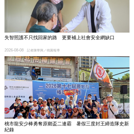
失智照護不只找回家的路 更要補上社會安全網缺口
2026-08-08
記者陳華興／桃園報導
桃市龍安少棒勇奪原鄉盃二連霸 暑假三度封王締造隊史新
紀錄