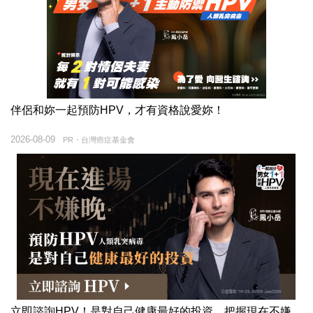
伴侶和妳一起預防HPV，才有資格說愛妳！
2026-08-09
PR・台灣癌症基金會
立即諮詢HPV！是對自己健康最好的投資，把握現在不嫌