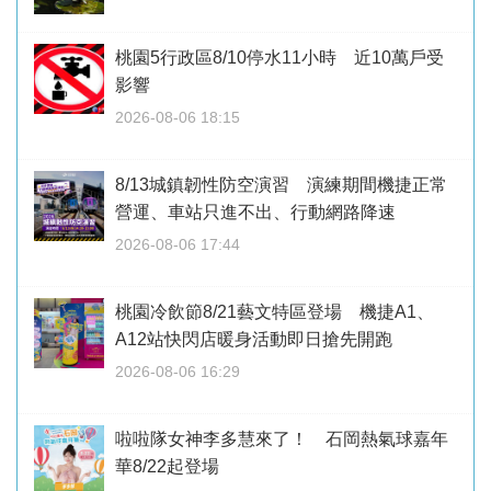
桃園5行政區8/10停水11小時 近10萬戶受
影響
2026-08-06 18:15
8/13城鎮韌性防空演習 演練期間機捷正常
營運、車站只進不出、行動網路降速
2026-08-06 17:44
桃園冷飲節8/21藝文特區登場 機捷A1、
A12站快閃店暖身活動即日搶先開跑
2026-08-06 16:29
啦啦隊女神李多慧來了！ 石岡熱氣球嘉年
華8/22起登場