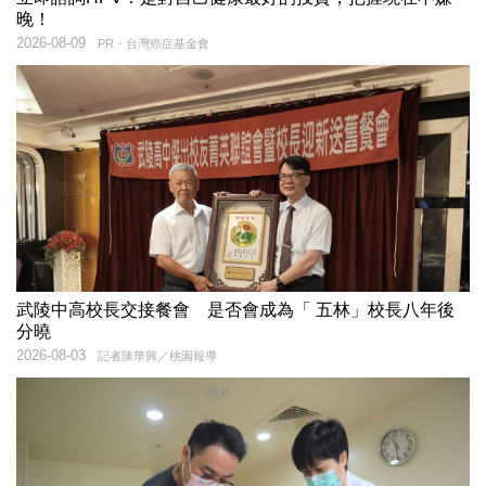
晚！
2026-08-09
PR・台灣癌症基金會
武陵中高校長交接餐會 是否會成為「 五林」校長八年後
分曉
2026-08-03
記者陳華興／桃園報導