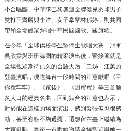
小合唱團、中華隊巴黎奧運金牌健兒羽球男子
雙打王齊麟與李洋、女子拳擊林郁婷，則共同
帶領全場觀眾齊唱中華民國國歌、國旗歌。
在今年「全球僑校學生暨僑生歌唱大賽」冠軍
吳欣霖與班班舞團的精采演出後，緊接著就是
全場觀眾期待已久的台語天后「二姊」江蕙的
登臺演唱，睽違舞台一段時間的江蕙獻唱《甲
你攬牢牢》、《家後》、《甜蜜蜜》等三首膾
炙人口的經典名曲，回到舞台的江蕙也表示，
對於能在這樣的場面演出，感到緊張但也很感
動，甚至有點不夠過癮，還想留在臺上繼續為
大家獻唱，最後一首歌她邀請全場觀眾與她一