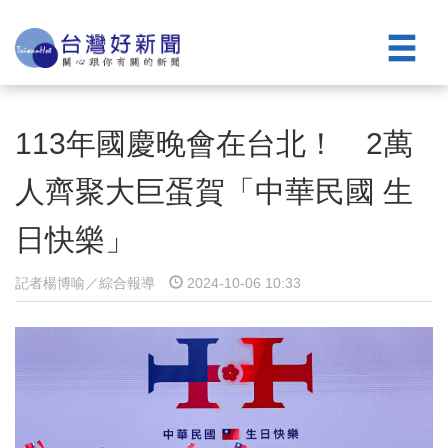
113年國慶晚會在台北！ 2萬
人齊聚大巨蛋賀「中華民國 生
日快樂」
記者楊博喻／綜合報導
2024-10-06 10:33