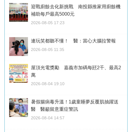
迎戰廚餘去化新挑戰 南投縣推家用廚餘機
補助每戶最高5000元
2026-08-05 17:23
連玩笑都聽不懂！ 醫：當心大腦拉警報
2026-08-05 11:35
屋頂光電獎勵 嘉義市加碼每瓩2千、最高2
萬
2026-08-04 19:10
暑假腸病毒升溫！1歲童睡夢反覆肌抽躍送
醫 醫籲留意重症警訊
2026-08-04 14:57