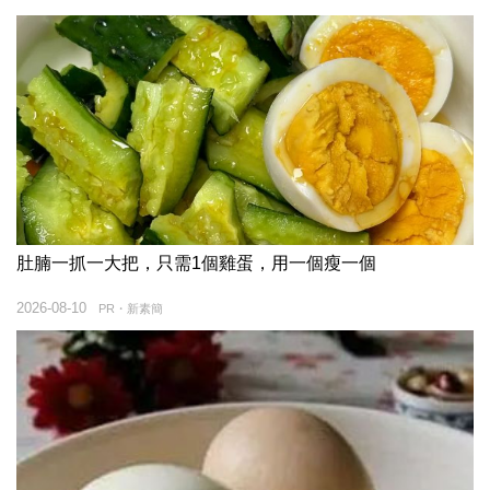
肚腩一抓一大把，只需1個雞蛋，用一個瘦一個
2026-08-10
PR・新素簡