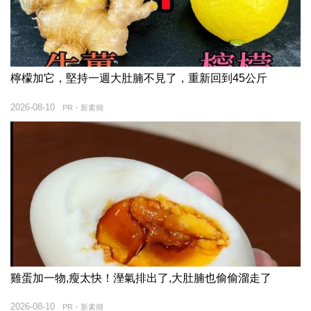
檸檬加它，堅持一週大肚腩不見了，重新回到45公斤
2026-08-10
PR・新素簡
雞蛋加一物,瘦太快！溼氣排出了,大肚腩也偷偷溜走了
2026-08-10
PR・新素簡