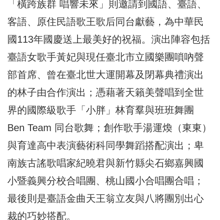
「橫跨族群 唱響未來」則邀請到國語、臺語、
客語、原住民語歌王歌后同台獻藝，為中華民
國113年國慶送上最美好的祝福。演出陣容包括
臺語女歌手黃妃與現任臺北市立國樂團嗩吶聲
部首席、曾在臺北世大運開幕及閉幕典禮演出
的林子由合作演出；憑藉著天籟美聲唱到全世
界的國際級歌手「小胖」林育羣與班班舞團
Ben Team 同台歌舞；創作歌手湯運煥（東東）
與育達高中表演藝術科同學舞蹈搭配演出；卑
南族古謠歌唱家紀曉君與新竹縣尖石鄉嘉興國
小暨義興分校合唱團、桃山國小合唱團合唱；
最後則是臺語金曲天王翁立友與八將團別出心
裁的巧妙搭配。