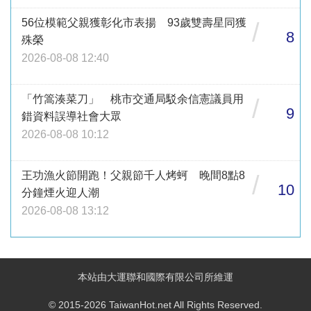
56位模範父親獲彰化市表揚 93歲雙壽星同獲
/
8
殊榮
2026-08-08 12:40
「竹篙湊菜刀」 桃市交通局駁余信憲議員用
/
9
錯資料誤導社會大眾
2026-08-08 10:12
王功漁火節開跑！父親節千人烤蚵 晚間8點8
/
10
分鐘煙火迎人潮
2026-08-08 13:12
本站由大運聯和國際有限公司所維運
© 2015-2026 TaiwanHot.net All Rights Reserved.