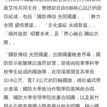
曲艾玲共同主持，整體節目由5個精心設計的節
目組成，包括「國歌傳頌 光照國慶」、「舞力
全開 盛情應援」、「文化盛綻 永續新篇」、
「橫跨族群 唱響未來」及「齊心融合 團結共
榮」。
「國歌傳頌 光照國慶」拉開國慶晚會序幕，國
防部示範樂隊以激昂鼓聲，迎接由陸軍專科學
校學生組成的國旗隊，在現場展開並高舉長
10.8公尺、寬7.2公尺的巨幅國旗，雄壯威武齊
步進場；國防大學政治作戰學院復興崗合唱
團、國防大學管理學院崇廉合唱團，以及新竹
縣尖石鄉嘉興國小暨義興分校合唱團、桃山國