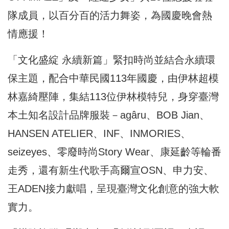
隊成員，以百分百的活力舞姿，為國慶晚會熱
情應援！
「文化盛綻 永續新篇」緊扣時尚並結合永續環
保主題，配合中華民國113年國慶，由伊林超模
林嘉綺壓陣，集結113位伊林模特兒，身穿臺灣
本土知名設計品牌服裝－agâru、BOB Jian、
HANSEN ATELIER、INF、INMORIES、
seizeyes、零廢時尚Story Wear、康延齡等輪番
走秀，還有新生代歌手高爾宣OSN、申力安、
王ADEN接力獻唱，呈現臺灣文化創意的強大軟
實力。