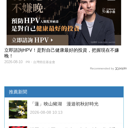
立即諮詢HPV！是對自己健康最好的投資，把握現在不嫌
晚！
2026-08-10
PR・台灣癌症基金會
Recommended by
推薦新聞
「蓮」映山豬湖 漫遊初秋好時光
2026-08-08 10:13