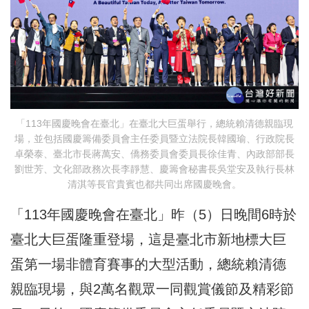
「113年國慶晚會在臺北」在臺北大巨蛋舉行，總統賴清德親臨現
場，並包括國慶籌備委員會主任委員暨立法院長韓國瑜、行政院長
卓榮泰、臺北市長蔣萬安、僑務委員會委員長徐佳青、內政部部長
劉世芳、文化部政務次長李靜慧、慶籌會秘書長吳堂安及執行長林
清淇等長官貴賓也都共同出席國慶晚會。
「113年國慶晚會在臺北」昨（5）日晚間6時於
臺北大巨蛋隆重登場，這是臺北市新地標大巨
蛋第一場非體育賽事的大型活動，總統賴清德
親臨現場，與2萬名觀眾一同觀賞儀節及精彩節