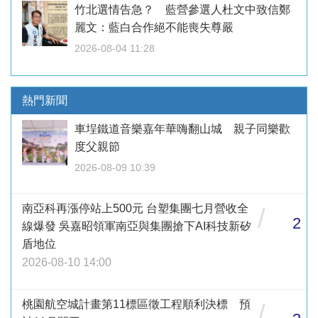
竹北選情告急？ 藍營參選人杜文中致信鄭
麗文：藍白合作絕不能喪失尊嚴
2026-08-04 11:28
熱門新聞
車埕鐵道音樂嘉年華嗨翻山城 親子同樂歡
度父親節
2026-08-09 10:39
南亞科再漲停站上500元 台塑集團七月營收全
/
2
線爆發 吳嘉昭領軍南亞與集團搶下AI科技新矽
盾地位
2026-08-10 14:00
桃園航空城計畫第11標區徵工程順利決標 預
/