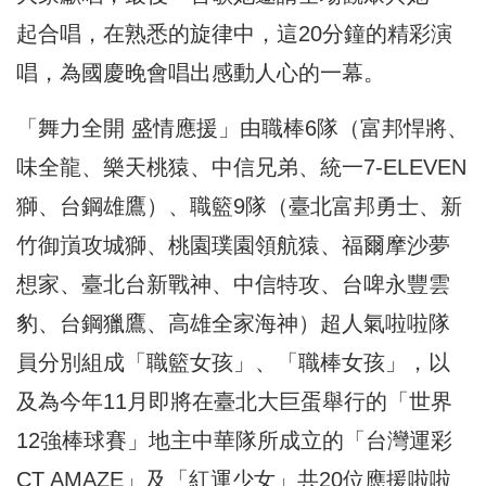
起合唱，在熟悉的旋律中，這20分鐘的精彩演
唱，為國慶晚會唱出感動人心的一幕。
「舞力全開 盛情應援」由職棒6隊（富邦悍將、
味全龍、樂天桃猿、中信兄弟、統一7-ELEVEN
獅、台鋼雄鷹）、職籃9隊（臺北富邦勇士、新
竹御嵿攻城獅、桃園璞園領航猿、福爾摩沙夢
想家、臺北台新戰神、中信特攻、台啤永豐雲
豹、台鋼獵鷹、高雄全家海神）超人氣啦啦隊
員分別組成「職籃女孩」、「職棒女孩」，以
及為今年11月即將在臺北大巨蛋舉行的「世界
12強棒球賽」地主中華隊所成立的「台灣運彩
CT AMAZE」及「紅運少女」共20位應援啦啦