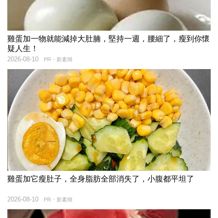
雞蛋加一物就能減掉大肚腩，堅持一週，腰細了，瘦到你懷
疑人生！
2026-08-10
PR・新素簡
雞蛋加它瘦肚子，全身脂肪全部消失了，小腹都平坦了
2026-08-10
PR・新素簡