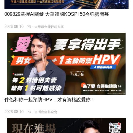
009829掌握AI關鍵 大華韓國KOSPI 50今強勢開募
2026-08-10
PR・大華銀全能行銷方案
伴侶和妳一起預防HPV，才有資格說愛妳！
2026-08-10
PR・台灣癌症基金會