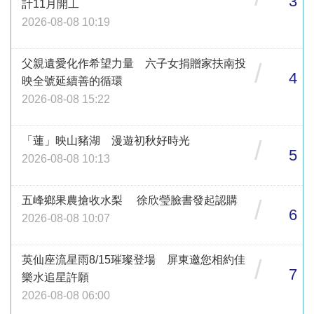
3
計11月開工
2026-08-08 10:19
父親遺愛化作希望力量 六子女捐贈家扶南投
/
4
映全號延續善的循環
2026-08-08 15:22
「蓮」映山豬湖 漫遊初秋好時光
/
5
2026-08-08 10:13
五峰鄉果農搶收水梨 徐欣瑩臉書發起認購
/
6
2026-08-08 10:07
英仙座流星雨8/15璀璨登場 屏東邀您相約佳
/
7
樂水追星許願
2026-08-08 06:00