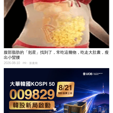
腹部脂肪的「剋星」找到了，常吃這幾物，吃走大肚囊，瘦
出小蠻腰
2026-08-10
PR・新素簡