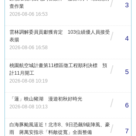
/
3
查作業
2026-08-06 16:53
雲林調解委員貢獻獲肯定 103位績優人員接受
/
4
表揚
2026-08-06 16:58
桃園航空城計畫第11標區徵工程順利決標 預
/
5
計11月開工
2026-08-08 10:19
「蓮」映山豬湖 漫遊初秋好時光
/
6
2026-08-08 10:13
白海豚颱風逼近！北市8、9日恐飆9級陣風、豪
/
7
雨 蔣萬安指示「料敵從寬」全面整備