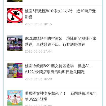
桃園5行政區8/10停水11小時 近10萬戶受
影響
2026-08-06 18:15
8/13城鎮韌性防空演習 演練期間機捷正常
營運、車站只進不出、行動網路降速
2026-08-06 17:44
桃園冷飲節8/21藝文特區登場 機捷A1、
A12站快閃店暖身活動即日搶先開跑
2026-08-06 16:29
啦啦隊女神李多慧來了！ 石岡熱氣球嘉年
華8/22起登場