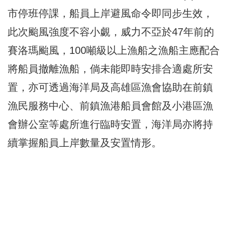
市停班停課，船員上岸避風命令即同步生效，
此次颱風強度不容小覷，威力不亞於47年前的
賽洛瑪颱風，100噸級以上漁船之漁船主應配合
將船員撤離漁船，倘未能即時安排合適處所安
置，亦可透過海洋局及高雄區漁會協助在前鎮
漁民服務中心、前鎮漁港船員會館及小港區漁
會辦公室等處所進行臨時安置，海洋局亦將持
續掌握船員上岸數量及安置情形。