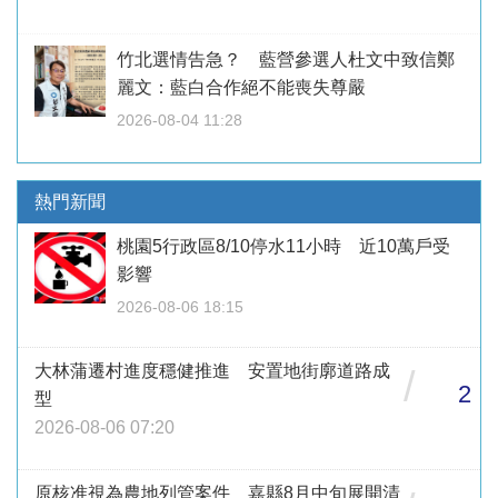
竹北選情告急？ 藍營參選人杜文中致信鄭
麗文：藍白合作絕不能喪失尊嚴
2026-08-04 11:28
熱門新聞
桃園5行政區8/10停水11小時 近10萬戶受
影響
2026-08-06 18:15
大林蒲遷村進度穩健推進 安置地街廓道路成
/
2
型
2026-08-06 07:20
原核准視為農地列管案件 嘉縣8月中旬展開清