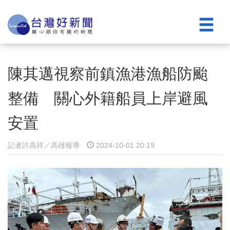
陳其邁視察前鎮漁港漁船防颱
整備 關心外籍船員上岸避風
安置
記者許高祥／高雄報導
2024-10-01 20:19