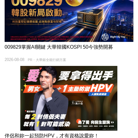
009829掌握AI關鍵 大華韓國KOSPI 50今強勢開募
2026-08-08
PR・大華銀全能行銷方案
伴侶和妳一起預防HPV，才有資格說愛妳！