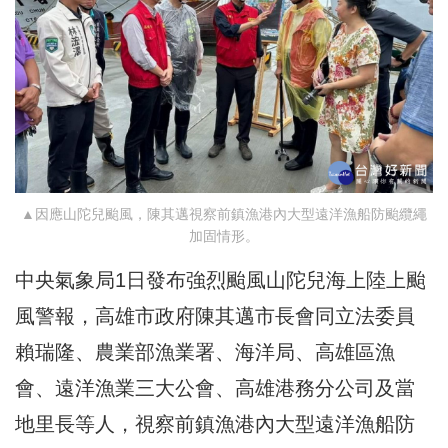
▲因應山陀兒颱風，陳其邁視察前鎮漁港內大型遠洋漁船防颱纜繩
加固情形。
中央氣象局1日發布強烈颱風山陀兒海上陸上颱
風警報，高雄市政府陳其邁市長會同立法委員
賴瑞隆、農業部漁業署、海洋局、高雄區漁
會、遠洋漁業三大公會、高雄港務分公司及當
地里長等人，視察前鎮漁港內大型遠洋漁船防