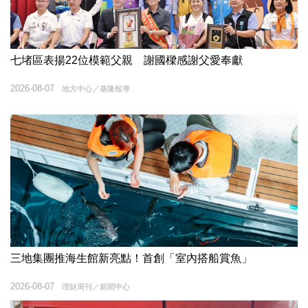
七堵區表揚22位模範父親 謝國樑感謝父愛奉獻
2026-08-07
地方中心／基隆報導
三地集團推海生館新亮點！首創「室內搭船賞魚」
2026-08-07
理財周刊／新聞中心