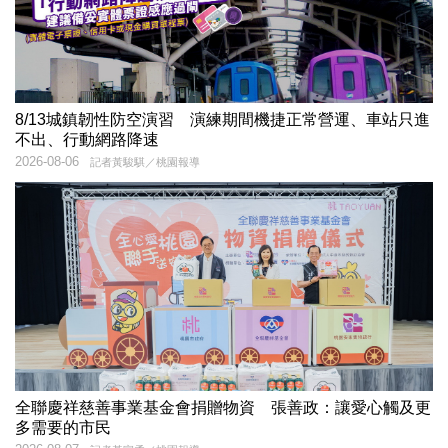
8/13城鎮韌性防空演習 演練期間機捷正常營運、車站只進
不出、行動網路降速
2026-08-06
記者黃駿騏／桃園報導
全聯慶祥慈善事業基金會捐贈物資 張善政：讓愛心觸及更
多需要的市民