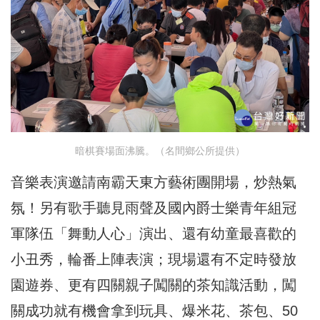
暗棋賽場面沸騰。（名間鄉公所提供）
音樂表演邀請南霸天東方藝術團開場，炒熱氣
氛！另有歌手聽見雨聲及國內爵士樂青年組冠
軍隊伍「舞動人心」演出、還有幼童最喜歡的
小丑秀，輪番上陣表演；現場還有不定時發放
園遊券、更有四關親子闖關的茶知識活動，闖
關成功就有機會拿到玩具、爆米花、茶包、50