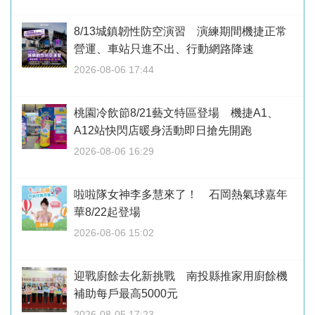
8/13城鎮韌性防空演習 演練期間機捷正常
營運、車站只進不出、行動網路降速
2026-08-06 17:44
桃園冷飲節8/21藝文特區登場 機捷A1、
A12站快閃店暖身活動即日搶先開跑
2026-08-06 16:29
啦啦隊女神李多慧來了！ 石岡熱氣球嘉年
華8/22起登場
2026-08-06 15:02
迎戰廚餘去化新挑戰 南投縣推家用廚餘機
補助每戶最高5000元
2026-08-05 17:23