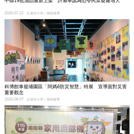
中聯19批油品重新上架 許淑華認為恐令民眾疑慮增大
2026-07-22
記者扶小萍／南投報導
科博館車籠埔園區「阿媽ê防災智慧」特展 宣導面對災害
重要觀念
2026-08-07
記者扶小萍／南投報導