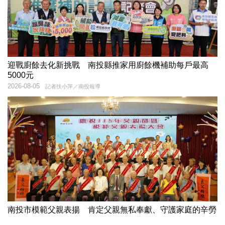
迎戰廚餘去化新挑戰 南投縣推家用廚餘機補助每戶最高
5000元
2026-08-05
記者扶小萍／南投報導
南投市模範父親表揚 肯定父親無私奉獻、守護家庭的辛勞