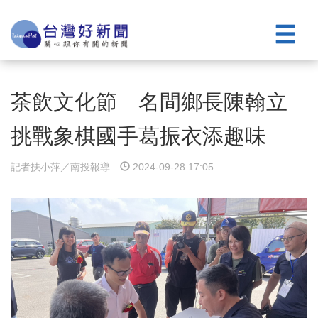
茶飲文化節 名間鄉長陳翰立
挑戰象棋國手葛振衣添趣味
記者扶小萍／南投報導
2024-09-28 17:05