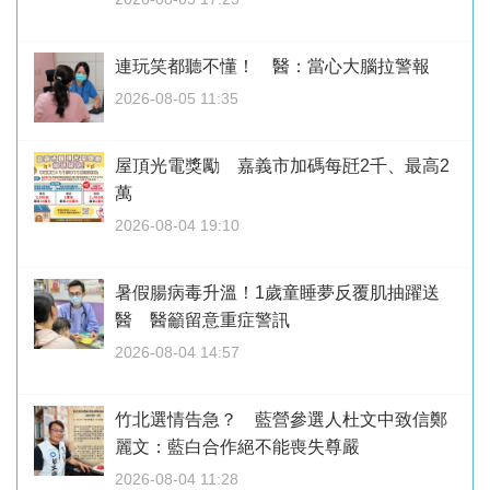
連玩笑都聽不懂！ 醫：當心大腦拉警報
2026-08-05 11:35
屋頂光電獎勵 嘉義市加碼每瓩2千、最高2
萬
2026-08-04 19:10
暑假腸病毒升溫！1歲童睡夢反覆肌抽躍送
醫 醫籲留意重症警訊
2026-08-04 14:57
竹北選情告急？ 藍營參選人杜文中致信鄭
麗文：藍白合作絕不能喪失尊嚴
2026-08-04 11:28