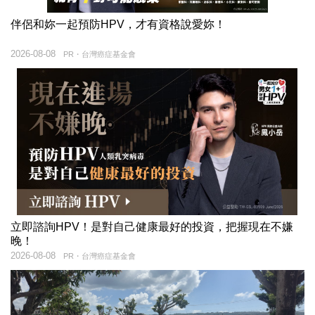
伴侶和妳一起預防HPV，才有資格說愛妳！
2026-08-08
PR・台灣癌症基金會
立即諮詢HPV！是對自己健康最好的投資，把握現在不嫌
晚！
2026-08-08
PR・台灣癌症基金會