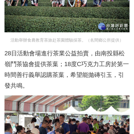
活動舉辦食農教育茶旅赴茶園體驗採茶。（名間鄉公所提供）
28日活動會場進行茶業公益拍賣，由南投縣松
嶺鬥茶協會提供茶葉；18度C巧克力工房於第一
時間善行義舉認購茶葉，希望能拋磚引玉，引
發共鳴。