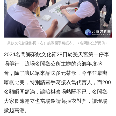
茶飲文化節陳鄉長（右）挑戰國手葛振衣。（名間鄉公所提供）
2024名間鄉茶飲文化節28日於受天宮第一停車
場舉行，這場名間鄉公所主辦的茶鄉年度盛
會，除了讓民眾來品味多元茶飲，今年並舉辦
暗棋比賽，特別請國手葛振衣當代言人，而200
名額瞬間額滿，讓暗棋會場熱鬧不已，名間鄉
大家長陳翰立也當場邀請葛振衣對弈，讓現場
掀起高潮。