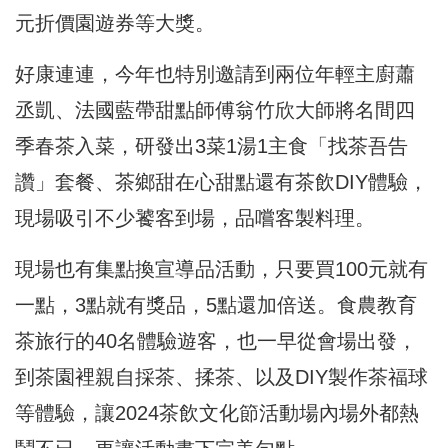
元折價園遊券等大獎。
好康連連，今年也特別邀請到兩位年輕主廚蕭
丞凱、法國藍帶甜點師傅翁竹欣大師將名間四
季春茶入菜，研發出3菜1湯1主食「找茶吾告
讚」套餐、茶鄉甜在心甜點還有茶飲DIY體驗，
現場吸引不少饕客到場，品嚐客製料理。
現場也有集點換宣導品活動，只要買100元就有
一點，3點就有獎品，5點還加倍送。食農教育
茶旅行的40名體驗遊客，也一早從會場出發，
到茶園裡親自採茶、揉茶、以及DIY製作茶福球
等體驗，讓2024茶飲文化節活動場內場外都熱