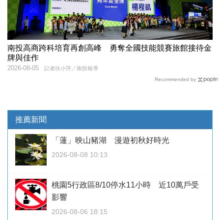
南投高商跨科培育再創高峰 勇奪全國技能競賽旅館接待金
牌與佳作
2026-08-05
記者扶小萍／南投報導
Recommended by
推薦新聞
「蓮」映山豬湖 漫遊初秋好時光
2026-08-08 10:13
桃園5行政區8/10停水11小時 近10萬戶受
影響
2026-08-06 18:15