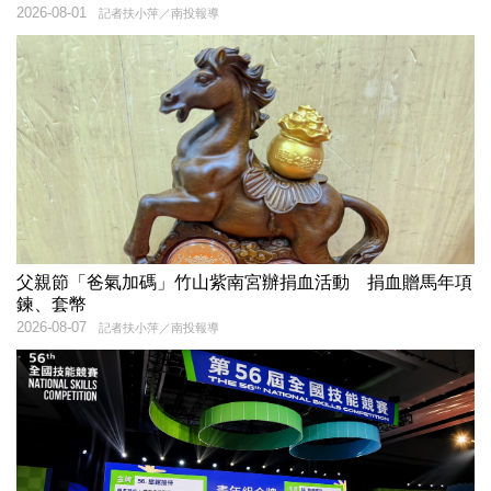
2026-08-01
記者扶小萍／南投報導
父親節「爸氣加碼」竹山紫南宮辦捐血活動 捐血贈馬年項
鍊、套幣
2026-08-07
記者扶小萍／南投報導