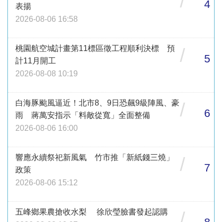
/
4
表揚
2026-08-06 16:58
桃園航空城計畫第11標區徵工程順利決標 預
/
5
計11月開工
2026-08-08 10:19
白海豚颱風逼近！北市8、9日恐飆9級陣風、豪
/
6
雨 蔣萬安指示「料敵從寬」全面整備
2026-08-06 16:00
響應永續祭祀新風氣 竹市推「新紙錢三燒」
/
7
政策
2026-08-06 15:12
五峰鄉果農搶收水梨 徐欣瑩臉書發起認購
/