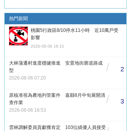
熱門新聞
桃園5行政區8/10停水11小時 近10萬戶受
影響
2026-08-06 18:15
大林蒲遷村進度穩健推進 安置地街廓道路成
/
2
型
2026-08-06 07:20
原核准視為農地列管案件 嘉縣8月中旬展開清
/
3
查作業
2026-08-06 16:53
雲林調解委員貢獻獲肯定 103位績優人員接受