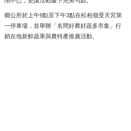
鬧不已，更讓活動畫下完美句點。
鄉公所於上午9點至下午3點在松柏嶺受天宮第
一停車場，並舉辦「名間好農好蔬多市集」行
銷在地新鮮蔬果與農特產推廣活動。