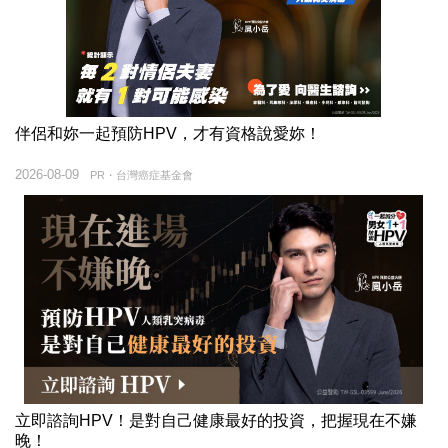
伴侶和妳一起預防HPV，才有資格說愛妳！
2026-08-09
PR・台灣癌症基金會
立即諮詢HPV！是對自己健康最好的投資，把握現在不嫌
晚！