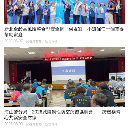
新北全齡高風險整合型安全網 侯友宜：不遺漏任一個需要
幫助家庭
2026-08-07
記者黃村杉／新北報導
海山警分局「2026城鎮韌性防空演習協調會」 跨機構齊
心共築安全防線
2026-08-03
記者黃村杉／新北報導