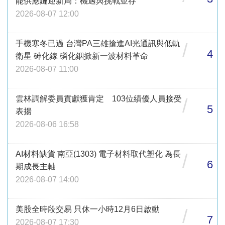
能供應鏈迎新局：機遇與挑戰並存
2026-08-07 12:00
手機寒冬已過 台灣PA三雄搶進AI光通訊與低軌
/
4
衛星 砷化鎵 磷化銦掀新一波材料革命
2026-08-07 11:00
雲林調解委員貢獻獲肯定 103位績優人員接受
/
5
表揚
2026-08-06 16:58
AI材料缺貨 南亞(1303) 電子材料取代塑化 為長
/
6
期成長主軸
2026-08-07 14:00
美股全時段交易 只休一小時12月6日啟動
/
7
2026-08-07 17:30