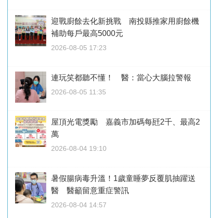
迎戰廚餘去化新挑戰 南投縣推家用廚餘機
補助每戶最高5000元
2026-08-05 17:23
連玩笑都聽不懂！ 醫：當心大腦拉警報
2026-08-05 11:35
屋頂光電獎勵 嘉義市加碼每瓩2千、最高2
萬
2026-08-04 19:10
暑假腸病毒升溫！1歲童睡夢反覆肌抽躍送
醫 醫籲留意重症警訊
2026-08-04 14:57