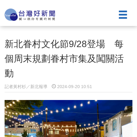
新北眷村文化節9/28登場 每
個周末規劃眷村市集及闖關活
動
記者黃村杉／新北報導
2024-09-20 10:51