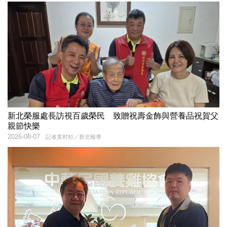
新北榮服處長訪視百歲榮民 致贈祝壽金飾與營養品祝賀父
親節快樂
2026-08-07
記者黃村杉／新北報導