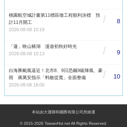
桃園航空城計畫第11標區徵工程順利決標 預
/
8
計11月開工
2026-08-08 10:19
「蓮」映山豬湖 漫遊初秋好時光
/
9
2026-08-08 10:13
白海豚颱風逼近！北市8、9日恐飆9級陣風、豪
/
10
雨 蔣萬安指示「料敵從寬」全面整備
2026-08-06 16:00
本站由大運聯和國際有限公司所維運
© 2015-2026 TaiwanHot.net All Rights Reserved.