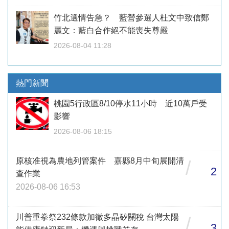
竹北選情告急？ 藍營參選人杜文中致信鄭
麗文：藍白合作絕不能喪失尊嚴
2026-08-04 11:28
熱門新聞
桃園5行政區8/10停水11小時 近10萬戶受
影響
2026-08-06 18:15
原核准視為農地列管案件 嘉縣8月中旬展開清
/
2
查作業
2026-08-06 16:53
川普重拳祭232條款加徵多晶矽關稅 台灣太陽
/
3