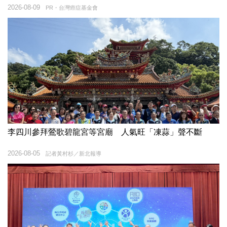
2026-08-09
PR・台灣癌症基金會
李四川參拜鶯歌碧龍宮等宮廟 人氣旺「凍蒜」聲不斷
2026-08-05
記者黃村杉／新北報導