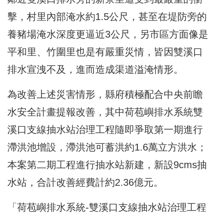
擊，村里內部淹水約1.5公尺，甚至在堤防旁的
養豬場淹水深度更逼近3公尺，另市區方面像是
平和里、竹圍里也是有嚴重災情，皆因雙溪口
排水宣洩不及，進而造成渠道溢淹情形。
為改善上述災害情形，縣府積極配合中央前瞻
水安全計畫提報改善，其中荷苞嶼排水系統雙
溪口支線抽水站治理工程隨即爭取第一期進行
滯洪池增設，滯洪池可蓄洪約1.6萬立方洪水；
本案第二期工程進行抽水站新建，新設9cms抽
水站，合計改善經費計約2.36億元。
「荷苞嶼排水系統-雙溪口支線抽水站治理工程