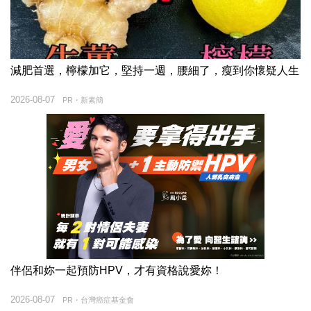
減肥首選，檸檬加它，堅持一週，腰細了，瘦到你懷疑人生
2026-08-07
PR・新素簡
伴侶和妳一起預防HPV，才有資格說愛妳！
2026-08-07
PR・台灣癌症基金會