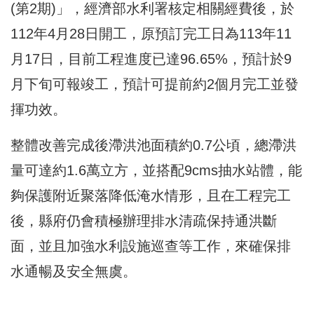
(第2期)」，經濟部水利署核定相關經費後，於
112年4月28日開工，原預訂完工日為113年11
月17日，目前工程進度已達96.65%，預計於9
月下旬可報竣工，預計可提前約2個月完工並發
揮功效。
整體改善完成後滯洪池面積約0.7公頃，總滯洪
量可達約1.6萬立方，並搭配9cms抽水站體，能
夠保護附近聚落降低淹水情形，且在工程完工
後，縣府仍會積極辦理排水清疏保持通洪斷
面，並且加強水利設施巡查等工作，來確保排
水通暢及安全無虞。