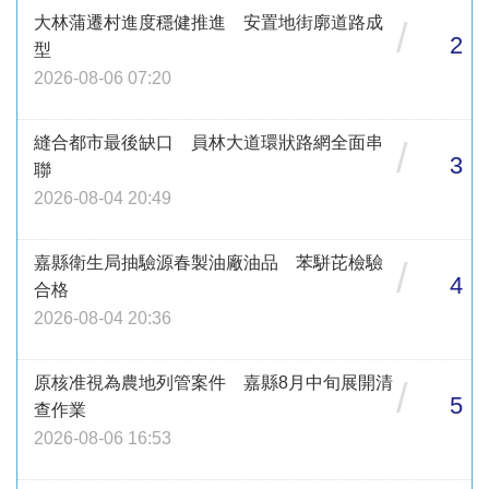
大林蒲遷村進度穩健推進 安置地街廓道路成
/
2
型
2026-08-06 07:20
縫合都市最後缺口 員林大道環狀路網全面串
/
3
聯
2026-08-04 20:49
嘉縣衛生局抽驗源春製油廠油品 苯駢芘檢驗
/
4
合格
2026-08-04 20:36
原核准視為農地列管案件 嘉縣8月中旬展開清
/
5
查作業
2026-08-06 16:53