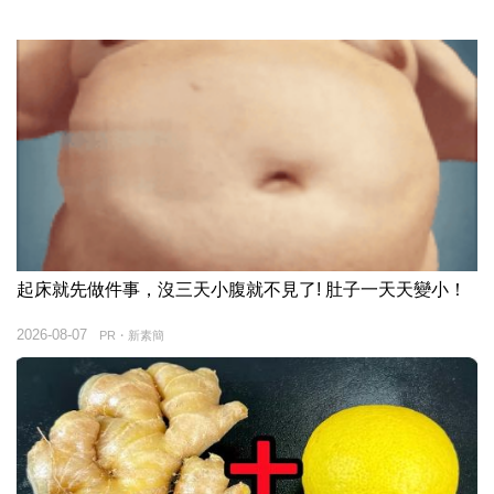
起床就先做件事，沒三天小腹就不見了! 肚子一天天變小！
2026-08-07
PR・新素簡