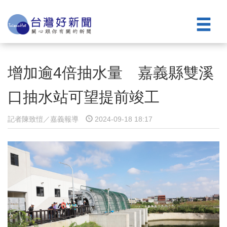
增加逾4倍抽水量 嘉義縣雙溪
口抽水站可望提前竣工
記者陳致愷／嘉義報導
2024-09-18 18:17