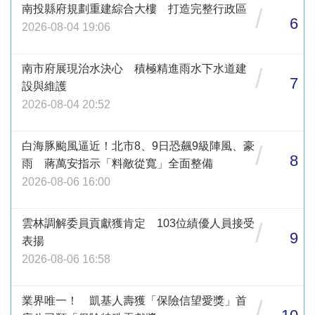
南投縣府規劃重建綜合大樓 打造完整行政區
/
6
2026-08-04 19:06
南市府展現治水決心 積極精進雨水下水道建
/
7
設與維護
2026-08-04 20:52
白海豚颱風逼近！北市8、9日恐飆9級陣風、豪
/
8
雨 蔣萬安指示「料敵從寬」全面整備
2026-08-06 16:00
雲林調解委員貢獻獲肯定 103位績優人員接受
/
9
表揚
2026-08-06 16:58
業界唯一！ 凱基人壽獲「保險信望愛獎」首
/