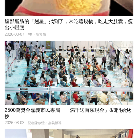
腹部脂肪的「剋星」找到了，常吃這幾物，吃走大肚囊，瘦
出小蠻腰
2026-08-07
PR・新素簡
2500萬獎金嘉義市民專屬 「滿千送百領現金」8/3開始兌
換
2026-08-03
記者陳致愷／嘉義報導