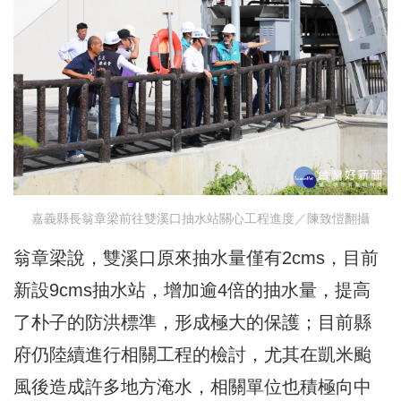
嘉義縣長翁章梁前往雙溪口抽水站關心工程進度／陳致愷翻攝
翁章梁說，雙溪口原來抽水量僅有2cms，目前
新設9cms抽水站，增加逾4倍的抽水量，提高
了朴子的防洪標準，形成極大的保護；目前縣
府仍陸續進行相關工程的檢討，尤其在凱米颱
風後造成許多地方淹水，相關單位也積極向中