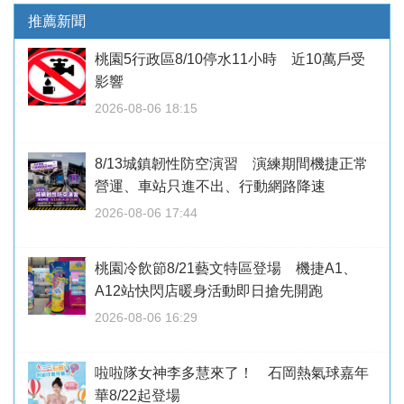
推薦新聞
桃園5行政區8/10停水11小時 近10萬戶受
影響
2026-08-06 18:15
8/13城鎮韌性防空演習 演練期間機捷正常
營運、車站只進不出、行動網路降速
2026-08-06 17:44
桃園冷飲節8/21藝文特區登場 機捷A1、
A12站快閃店暖身活動即日搶先開跑
2026-08-06 16:29
啦啦隊女神李多慧來了！ 石岡熱氣球嘉年
華8/22起登場