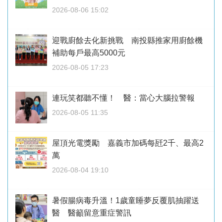
2026-08-06 15:02
迎戰廚餘去化新挑戰 南投縣推家用廚餘機
補助每戶最高5000元
2026-08-05 17:23
連玩笑都聽不懂！ 醫：當心大腦拉警報
2026-08-05 11:35
屋頂光電獎勵 嘉義市加碼每瓩2千、最高2
萬
2026-08-04 19:10
暑假腸病毒升溫！1歲童睡夢反覆肌抽躍送
醫 醫籲留意重症警訊