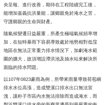
央呈報、進行改善，期待在工程陸續完工後，
能增加嘉義抗洪量能，讓鄉親免於淹水之苦，
守護鄉親的生命與財產。
隨氣候變遷日益嚴重，所產生極端氣候頻率增
加，在短時暴雨下容易導致處於地勢相對低窪
地區在無法正常重力排水情況下，加劇淹水範
圍的擴大，故須增設滯洪池及抽水站來解決所
面臨的排水問題。
以107年0823豪雨為例，所帶來雨量導致荷苞嶼
排水水位高漲，造成雙溪口排水出口無法宣
洩，讓朴子市區內水無法排除而造成淹水，而
鄰近雙溪口排水旁的新寮里遭受到最嚴重的衝