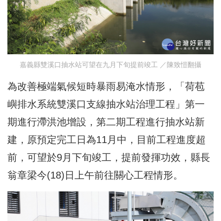
嘉義縣雙溪口抽水站可望在九月下旬提前竣工 ／陳致愷翻攝
為改善極端氣候短時暴雨易淹水情形，「荷苞
嶼排水系統雙溪口支線抽水站治理工程」第一
期進行滯洪池增設，第二期工程進行抽水站新
建，原預定完工日為11月中，目前工程進度超
前，可望於9月下旬竣工，提前發揮功效，縣長
翁章梁今(18)日上午前往關心工程情形。