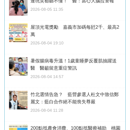
連玩笑都聽不懂！ 醫：當心大腦拉警報
2026-08-05 11:35
屋頂光電獎勵 嘉義市加碼每瓩2千、最高2
萬
2026-08-04 19:10
暑假腸病毒升溫！1歲童睡夢反覆肌抽躍送
醫 醫籲留意重症警訊
2026-08-04 14:57
竹北選情告急？ 藍營參選人杜文中致信鄭
麗文：藍白合作絕不能喪失尊嚴
2026-08-04 11:28
200點抵農會消費、100點抵醫療補助 桃園