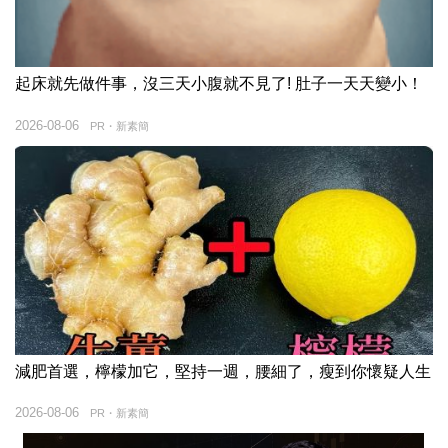
起床就先做件事，沒三天小腹就不見了! 肚子一天天變小！
2026-08-06
PR・新素簡
減肥首選，檸檬加它，堅持一週，腰細了，瘦到你懷疑人生
2026-08-06
PR・新素簡