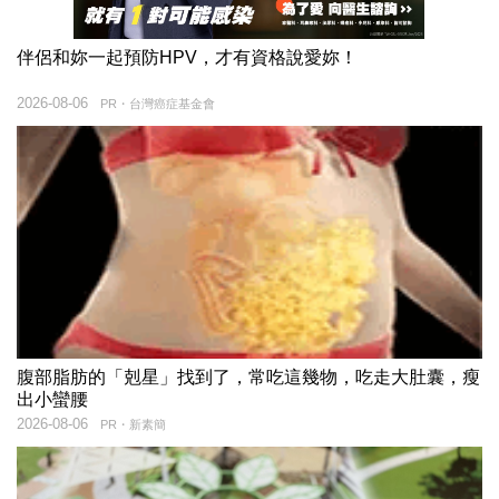
伴侶和妳一起預防HPV，才有資格說愛妳！
2026-08-06
PR・台灣癌症基金會
腹部脂肪的「剋星」找到了，常吃這幾物，吃走大肚囊，瘦
出小蠻腰
2026-08-06
PR・新素簡