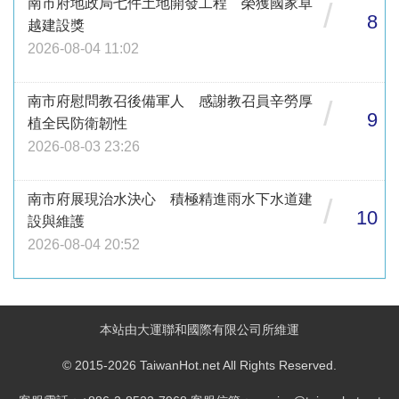
南市府地政局七件土地開發工程 榮獲國家卓
/
8
越建設獎
2026-08-04 11:02
南市府慰問教召後備軍人 感謝教召員辛勞厚
/
9
植全民防衛韌性
2026-08-03 23:26
南市府展現治水決心 積極精進雨水下水道建
/
10
設與維護
2026-08-04 20:52
本站由大運聯和國際有限公司所維運
© 2015-2026 TaiwanHot.net All Rights Reserved.