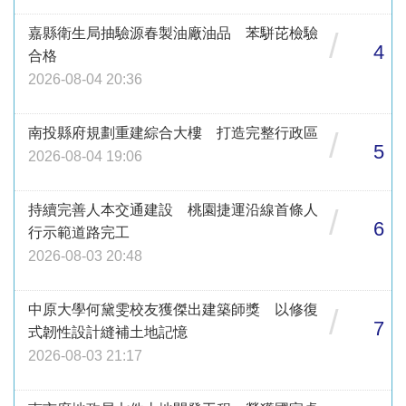
嘉縣衛生局抽驗源春製油廠油品 苯駢芘檢驗
/
4
合格
2026-08-04 20:36
南投縣府規劃重建綜合大樓 打造完整行政區
/
5
2026-08-04 19:06
持續完善人本交通建設 桃園捷運沿線首條人
/
6
行示範道路完工
2026-08-03 20:48
中原大學何黛雯校友獲傑出建築師獎 以修復
/
7
式韌性設計縫補土地記憶
2026-08-03 21:17