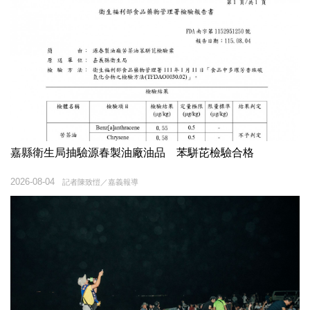
嘉縣衛生局抽驗源春製油廠油品 苯駢芘檢驗合格
2026-08-04
記者陳致愷／嘉義報導