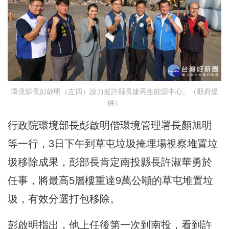
環境部長彭啟明（左四）說力挺許縣長建再生能源中心。（縣府提
供）
行政院環境部長彭啟明偕環境管理署長顏旭明
等一行，3日下午到草屯垃圾掩埋場視察堆置垃
圾移除成果，彭部長肯定南投縣長許淑華勇於
任事，將最高5層樓重達9萬公噸的草屯堆置垃
圾，有效分選打包移除。
彭啟明指出，他上任後第一次到南投，看到許