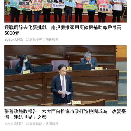
迎戰廚餘去化新挑戰 南投縣推家用廚餘機補助每戶最高
5000元
2026-08-05
記者扶小萍／南投報導
張善政施政報告 六大面向推進市政打造桃園成為「改變臺
灣、連結世界」之都
2026-08-07
記者黃駿騏／桃園報導