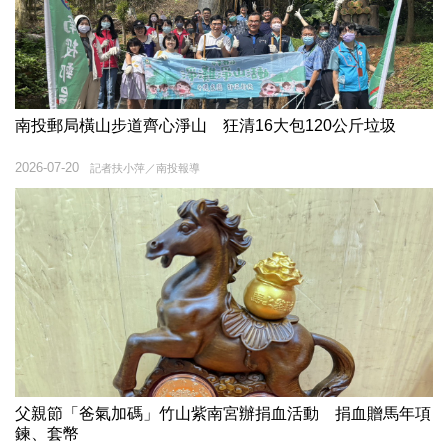
南投郵局橫山步道齊心淨山 狂清16大包120公斤垃圾
2026-07-20
記者扶小萍／南投報導
父親節「爸氣加碼」竹山紫南宮辦捐血活動 捐血贈馬年項
鍊、套幣