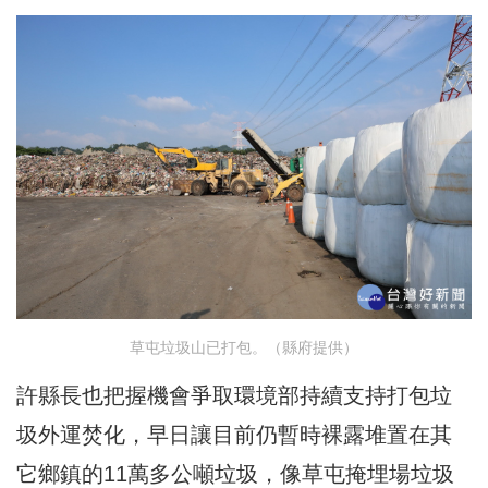
草屯垃圾山已打包。（縣府提供）
許縣長也把握機會爭取環境部持續支持打包垃
圾外運焚化，早日讓目前仍暫時裸露堆置在其
它鄉鎮的11萬多公噸垃圾，像草屯掩埋場垃圾