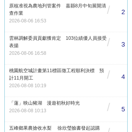
原核准視為農地列管案件 嘉縣8月中旬展開清
/
2
查作業
2026-08-06 16:53
雲林調解委員貢獻獲肯定 103位績優人員接受
/
3
表揚
2026-08-06 16:58
桃園航空城計畫第11標區徵工程順利決標 預
/
4
計11月開工
2026-08-08 10:19
「蓮」映山豬湖 漫遊初秋好時光
/
5
2026-08-08 10:13
五峰鄉果農搶收水梨 徐欣瑩臉書發起認購