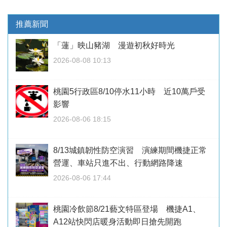
推薦新聞
「蓮」映山豬湖 漫遊初秋好時光
2026-08-08 10:13
桃園5行政區8/10停水11小時 近10萬戶受
影響
2026-08-06 18:15
8/13城鎮韌性防空演習 演練期間機捷正常
營運、車站只進不出、行動網路降速
2026-08-06 17:44
桃園冷飲節8/21藝文特區登場 機捷A1、
A12站快閃店暖身活動即日搶先開跑