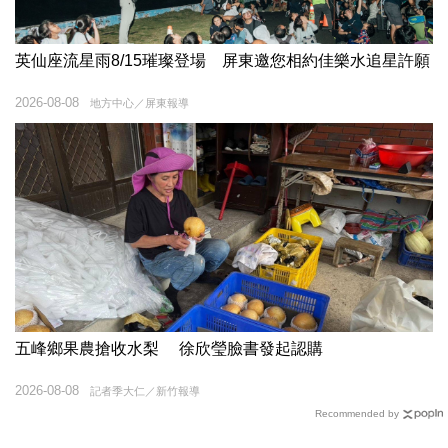
英仙座流星雨8/15璀璨登場 屏東邀您相約佳樂水追星許願
2026-08-08
地方中心／屏東報導
五峰鄉果農搶收水梨 徐欣瑩臉書發起認購
2026-08-08
記者季大仁／新竹報導
Recommended by