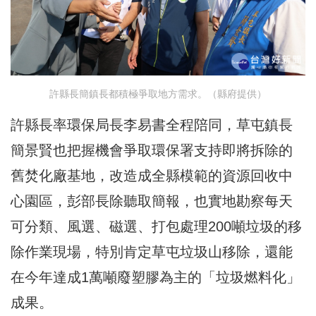
許縣長簡鎮長都積極爭取地方需求。（縣府提供）
許縣長率環保局長李易書全程陪同，草屯鎮長
簡景賢也把握機會爭取環保署支持即將拆除的
舊焚化廠基地，改造成全縣模範的資源回收中
心園區，彭部長除聽取簡報，也實地勘察每天
可分類、風選、磁選、打包處理200噸垃圾的移
除作業現場，特別肯定草屯垃圾山移除，還能
在今年達成1萬噸廢塑膠為主的「垃圾燃料化」
成果。