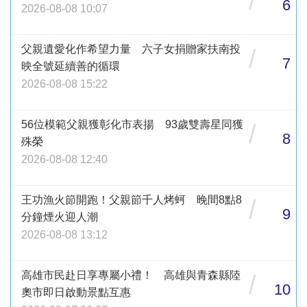
/
6
2026-08-08 10:07
父親遺愛化作希望力量 六子女捐贈家扶南投
/
7
映全號延續善的循環
2026-08-08 15:22
56位模範父親獲彰化市表揚 93歲雙壽星同獲
/
8
殊榮
2026-08-08 12:40
王功漁火節開跑！父親節千人烤蚵 晚間8點8
/
9
分鐘煙火迎人潮
2026-08-08 13:12
高雄市民赴日享專屬小禮！ 高雄與青森縣陸
/
10
奧市即日啟動景點互惠