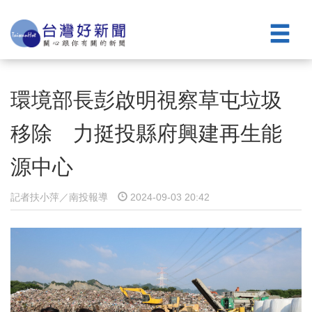
環境部長彭啟明視察草屯垃圾
移除 力挺投縣府興建再生能
源中心
記者扶小萍／南投報導
2024-09-03 20:42