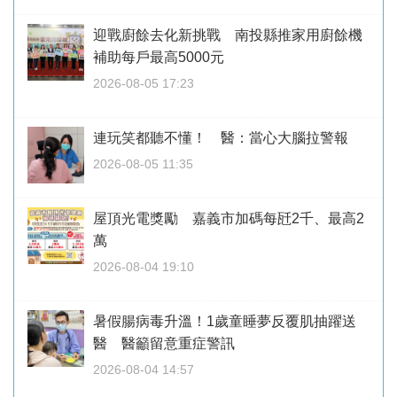
迎戰廚餘去化新挑戰 南投縣推家用廚餘機
補助每戶最高5000元
2026-08-05 17:23
連玩笑都聽不懂！ 醫：當心大腦拉警報
2026-08-05 11:35
屋頂光電獎勵 嘉義市加碼每瓩2千、最高2
萬
2026-08-04 19:10
暑假腸病毒升溫！1歲童睡夢反覆肌抽躍送
醫 醫籲留意重症警訊
2026-08-04 14:57