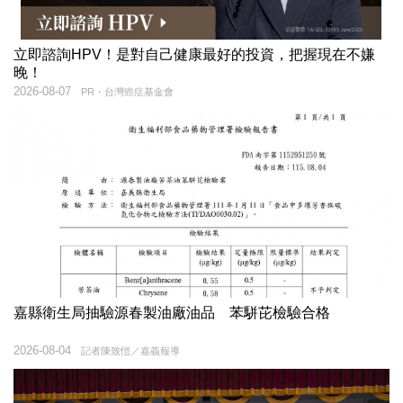
立即諮詢HPV！是對自己健康最好的投資，把握現在不嫌
晚！
2026-08-07
PR・台灣癌症基金會
嘉縣衛生局抽驗源春製油廠油品 苯駢芘檢驗合格
2026-08-04
記者陳致愷／嘉義報導