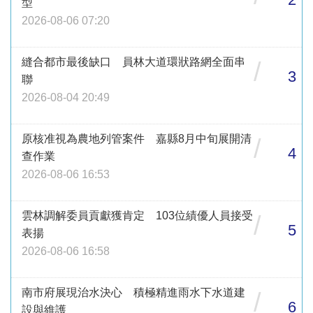
型
2026-08-06 07:20
縫合都市最後缺口 員林大道環狀路網全面串
/
3
聯
2026-08-04 20:49
原核准視為農地列管案件 嘉縣8月中旬展開清
/
4
查作業
2026-08-06 16:53
雲林調解委員貢獻獲肯定 103位績優人員接受
/
5
表揚
2026-08-06 16:58
南市府展現治水決心 積極精進雨水下水道建
/
6
設與維護