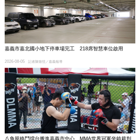
嘉義市嘉北國小地下停車場完工 218席智慧車位啟用
2026-08-05
記者陳致愷／嘉義報導
八角籠格鬥擂台搬進嘉義市中心 MMA世界冠軍坐鎮裁判