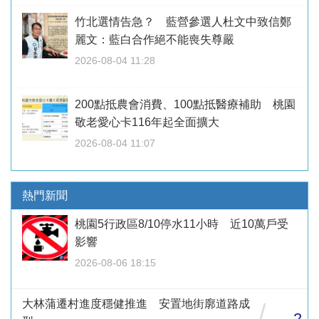
竹北選情告急？ 藍營參選人杜文中致信鄭
麗文：藍白合作絕不能喪失尊嚴
2026-08-04 11:28
200點抵農會消費、100點抵醫療補助 桃園
敬老愛心卡116年起全面擴大
2026-08-04 11:07
熱門新聞
桃園5行政區8/10停水11小時 近10萬戶受
影響
2026-08-06 18:15
大林蒲遷村進度穩健推進 安置地街廓道路成
/
2