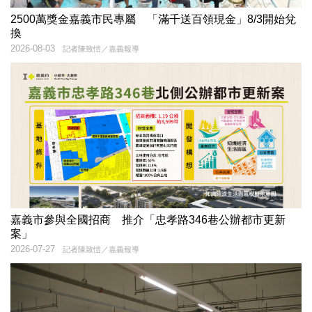
2500萬獎金嘉義市民專屬 「滿千送百領現金」8/3開始兌
換
2026-08-03
記者陳致愷／嘉義報導
嘉義市參與全國招商 推介「忠孝路346巷公辦都市更新
案」
2026-07-27
記者陳致愷／嘉義報導