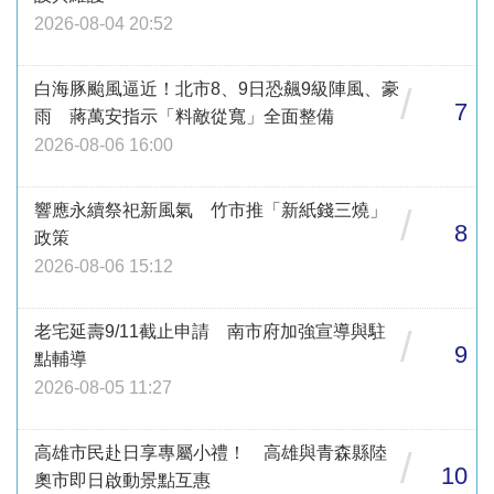
2026-08-04 20:52
白海豚颱風逼近！北市8、9日恐飆9級陣風、豪
/
7
雨 蔣萬安指示「料敵從寬」全面整備
2026-08-06 16:00
響應永續祭祀新風氣 竹市推「新紙錢三燒」
/
8
政策
2026-08-06 15:12
老宅延壽9/11截止申請 南市府加強宣導與駐
/
9
點輔導
2026-08-05 11:27
高雄市民赴日享專屬小禮！ 高雄與青森縣陸
/
10
奧市即日啟動景點互惠