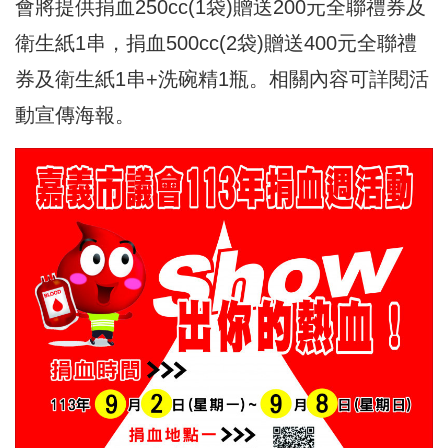
會將提供捐血250cc(1袋)贈送200元全聯禮券及
衛生紙1串，捐血500cc(2袋)贈送400元全聯禮
券及衛生紙1串+洗碗精1瓶。相關內容可詳閱活
動宣傳海報。