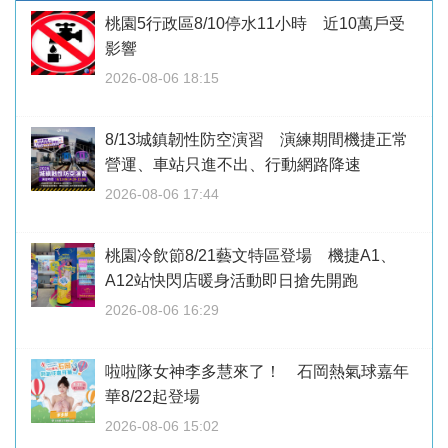
桃園5行政區8/10停水11小時 近10萬戶受
影響
2026-08-06 18:15
8/13城鎮韌性防空演習 演練期間機捷正常
營運、車站只進不出、行動網路降速
2026-08-06 17:44
桃園冷飲節8/21藝文特區登場 機捷A1、
A12站快閃店暖身活動即日搶先開跑
2026-08-06 16:29
啦啦隊女神李多慧來了！ 石岡熱氣球嘉年
華8/22起登場
2026-08-06 15:02