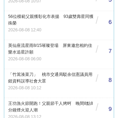
2026-08-08 10:07
56位模範父親獲彰化市表揚 93歲雙壽星同獲
/
6
殊榮
2026-08-08 12:40
英仙座流星雨8/15璀璨登場 屏東邀您相約佳
/
7
樂水追星許願
2026-08-08 06:00
「竹篙湊菜刀」 桃市交通局駁余信憲議員用
/
8
錯資料誤導社會大眾
2026-08-08 10:12
王功漁火節開跑！父親節千人烤蚵 晚間8點8
/
9
分鐘煙火迎人潮
2026-08-08 13:12