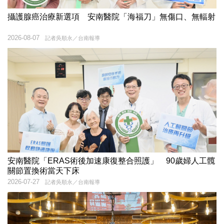
攝護腺癌治療新選項 安南醫院「海福刀」無傷口、無輻射
2026-08-07
記者吳順永／台南報導
安南醫院「ERAS術後加速康復整合照護」 90歲婦人工髖
關節置換術當天下床
2026-07-27
記者吳順永／台南報導