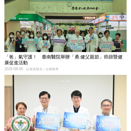
「爸」氣守護！ 臺南醫院舉辦「勇.健父親節」癌篩暨健
康促進活動
2026-08-06
記者吳順永／台南報導