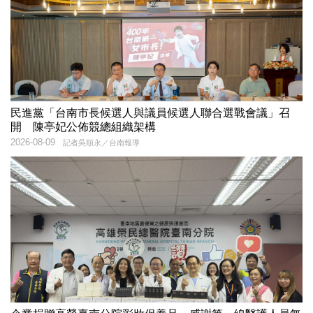
民進黨「台南市長候選人與議員候選人聯合選戰會議」召
開 陳亭妃公佈競總組織架構
2026-08-09
記者吳順永／台南報導