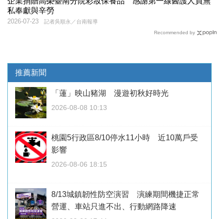
企業捐贈高榮臺南分院彩妝保養品 感謝第一線醫護人員無
私奉獻與辛勞
2026-07-23
記者吳順永／台南報導
Recommended by
推薦新聞
「蓮」映山豬湖 漫遊初秋好時光
2026-08-08 10:13
桃園5行政區8/10停水11小時 近10萬戶受
影響
2026-08-06 18:15
8/13城鎮韌性防空演習 演練期間機捷正常
營運、車站只進不出、行動網路降速