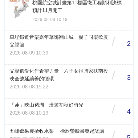
桃園航空城計畫第11標區徵工程順利決標
預計11月開工
2026-08-08 10:19
車埕鐵道音樂嘉年華嗨翻山城 親子同樂歡度
/
2
父親節
2026-08-09 10:39
父親遺愛化作希望力量 六子女捐贈家扶南投
/
3
映全號延續善的循環
2026-08-08 15:22
「蓮」映山豬湖 漫遊初秋好時光
/
4
2026-08-08 10:13
五峰鄉果農搶收水梨 徐欣瑩臉書發起認購
/
5