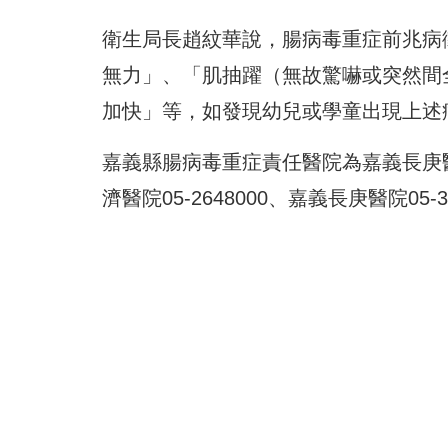
衛生局長趙紋華說，腸病毒重症前兆病
無力」、「肌抽躍（無故驚嚇或突然間
加快」等，如發現幼兒或學童出現上述
嘉義縣腸病毒重症責任醫院為嘉義長庚
濟醫院05-2648000、嘉義長庚醫院05-