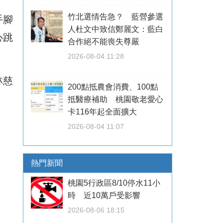
竹北選情告急？ 藍營參選
手腳
人杜文中致信鄭麗文：藍白
心跳
合作絕不能喪失尊嚴
2026-08-04 11:28
林慈
200點抵農會消費、100點
抵醫療補助 桃園敬老愛心
卡116年起全面擴大
2026-08-04 11:07
熱門新聞
桃園5行政區8/10停水11小
時 近10萬戶受影響
2026-08-06 18:15