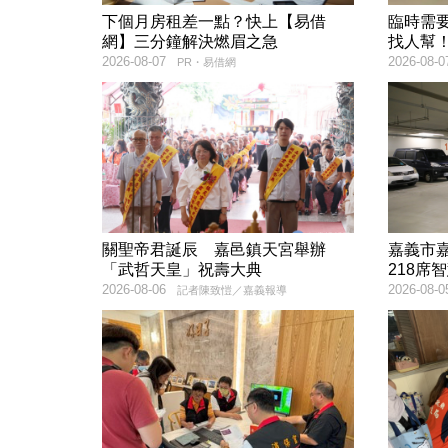
下個月房租差一點？快上【易借
臨時需
網】三分鐘解決燃眉之急
找人幫
2026-08-07
2026-08-0
PR・易借網
關聖帝君誕辰 嘉邑鎮天宮舉辦
嘉義市
「武哲天皇」祝壽大典
218席
2026-08-06
2026-08-0
記者陳致愷／嘉義報導