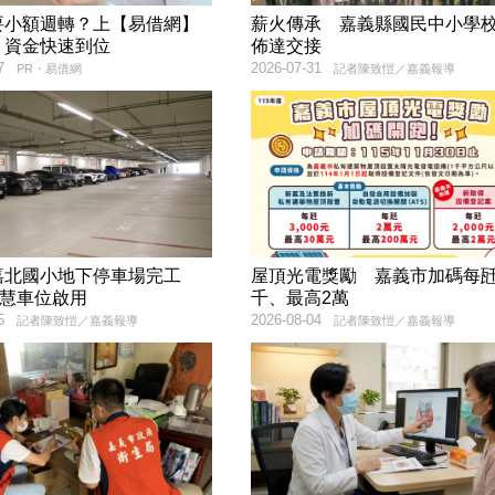
要小額週轉？上【易借網】
薪火傳承 嘉義縣國民中小學
！資金快速到位
佈達交接
7
2026-07-31
PR・易借網
記者陳致愷／嘉義報導
嘉北國小地下停車場完工
屋頂光電獎勵 嘉義市加碼每瓩
智慧車位啟用
千、最高2萬
5
2026-08-04
記者陳致愷／嘉義報導
記者陳致愷／嘉義報導