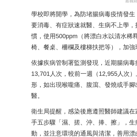
嘉義縣
學校即將開學，為防堵腸病毒疫情發生
要消毒、有症狀速就醫、生病不上學，
慣，使用500ppm（將漂白水以清水
椅、餐桌、柵欄及樓梯扶把等），加強
依據疾病管制署監測發現，近期腸病毒疫
13,701人次，較前一週（12,955
形，如出現喉嚨痛、腹瀉、發燒或手腳
醫。
衛生局提醒，感染後應遵照醫師建議在
手五步驟「濕、搓、沖、捧、擦」，生
動，並注意環境的通風與清潔，善用漂