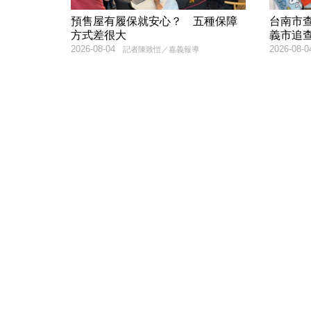
預售屋有履保就安心？ 五種保障
台南市
方式差很大
義市追
2026-08-04
2026-08-0
記者陳致愷／嘉義報導