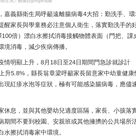
衛生局／翻攝自google地圖
，嘉義縣衛生局呼籲遠離腸病毒4大招：勤洗手、環
提醒家長與學童務必注意個人衛生，落實勤洗手的
稀釋100倍）漂白水擦拭消毒接觸物體表面（門把、課
環境消毒，減少疾病傳播。
情明顯上升，8月18日至24日期間門急診就診計
人次）上升5.8%，縣長翁章梁呼籲家長留意家中幼童健康
出現紅疹水泡等症狀，極有可能感染腸病毒，應儘
家休息，並與其他嬰幼兒適度區隔，家長、小孩落
病期間不要到校園、安親班或其他擁擠的公共場所
白水擦拭消毒家中環境。