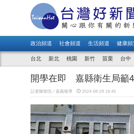
政治頻道
社會頻道
生活頻道
健康頻
台北
新北
桃園
新竹
苗栗
台中
開學在即 嘉縣衛生局籲
記者陳致愷／嘉義報導
2024-08-29 18:45