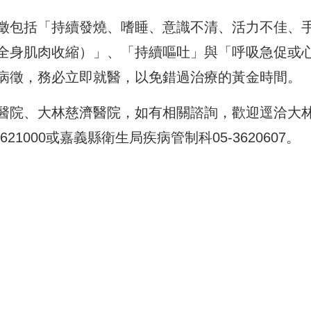
徵包括「持續發燒、嗜睡、意識不清、活力不佳、
全身肌肉收縮）」、「持續嘔吐」與「呼吸急促或
病徵，務必立即就醫，以免錯過治療的黃金時間。
醫院、大林慈濟醫院，如有相關諮詢，歡迎逕洽大
3621000或嘉義縣衛生局疾病管制科05-3620607。