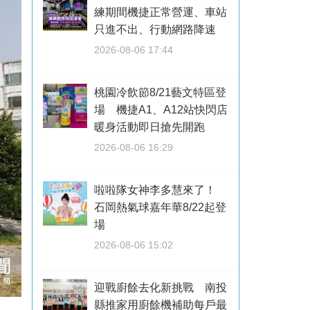
練期間機捷正常營運、車站
只進不出、行動網路降速
2026-08-06 17:44
桃園冷飲節8/21藝文特區登
場 機捷A1、A12站快閃店
暖身活動即日搶先開跑
2026-08-06 16:29
啦啦隊女神李多慧來了！
石岡熱氣球嘉年華8/22起登
場
2026-08-06 15:02
迎戰廚餘去化新挑戰 南投
縣推家用廚餘機補助每戶最