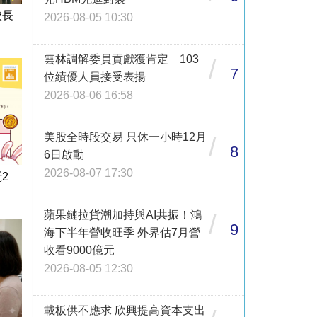
校長
2026-08-05 10:30
雲林調解委員貢獻獲肯定 103
/
7
位績優人員接受表揚
2026-08-06 16:58
美股全時段交易 只休一小時12月
/
8
6日啟動
2026-08-07 17:30
2
蘋果鏈拉貨潮加持與AI共振！鴻
/
9
海下半年營收旺季 外界估7月營
收看9000億元
2026-08-05 12:30
載板供不應求 欣興提高資本支出