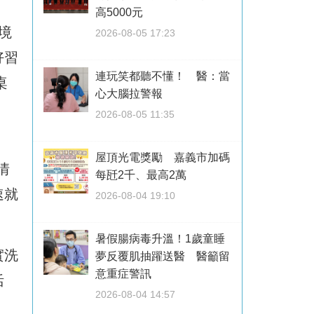
高5000元
境
2026-08-05 17:23
好習
連玩笑都聽不懂！ 醫：當
桌
心大腦拉警報
2026-08-05 11:35
屋頂光電獎勵 嘉義市加碼
情
每瓩2千、最高2萬
速就
2026-08-04 19:10
暑假腸病毒升溫！1歲童睡
實洗
夢反覆肌抽躍送醫 醫籲留
意重症警訊
活
2026-08-04 14:57