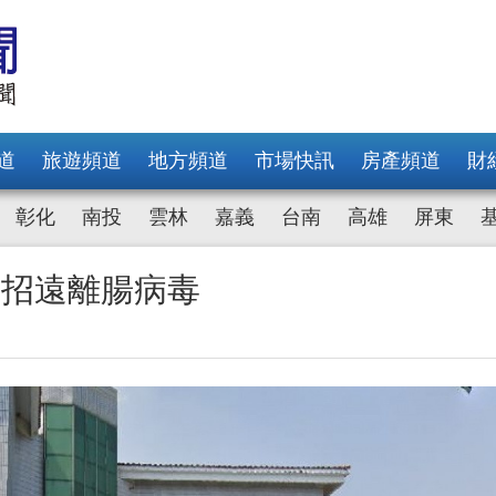
道
旅遊頻道
地方頻道
市場快訊
房產頻道
財
彰化
南投
雲林
嘉義
台南
高雄
屏東
4招遠離腸病毒