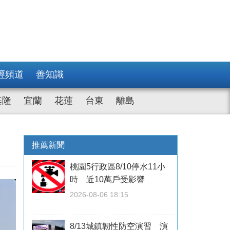
經頻道
善知識
基隆
宜蘭
花蓮
台東
離島
推薦新聞
桃園5行政區8/10停水11小
時 近10萬戶受影響
2026-08-06 18:15
8/13城鎮韌性防空演習 演