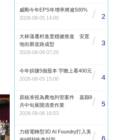
威剛今年EPS年增率將逾500%
/
2
2026-08-05 14:00
大林蒲遷村進度穩健推進 安置
/
3
地街廓道路成型
2026-08-06 07:20
今年拚賺5個股本 宇瞻上看400元
/
4
2026-08-05 15:00
原核准視為農地列管案件 嘉縣8
/
5
月中旬展開清查作業
2026-08-06 16:53
力積電轉型3D AI Foundry打入美
/
6
光HBM先進封裝