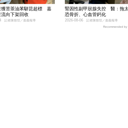
查獲苦茶油苯駢芘超標 嘉
腎因性副甲狀腺失控 醫：拖
查流向下架回收
恐骨折、心血管鈣化
4
2026-08-06
記者陳致愷／嘉義報導
記者陳致愷／嘉義報導
Recommended by