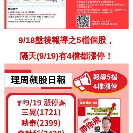
9/18盤後報導之5檔個股，
隔天(9/19)有4檔都漲停！