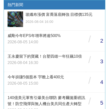
熱門新聞
玻纖布漲價 富喬落底轉強 目標價135元
2026-08-04 16:00
威剛今年EPS年增率將逾500%
/
2
2026-08-05 14:00
王永慶留下的寶藏！台塑四雄一年狂飆10倍
/
3
2026-08-04 16:30
今年拚賺5個股本 宇瞻上看400元
/
4
2026-08-05 15:00
140億美元軍售引爆美台聯防 麥考爾拋重磅訊
/
5
號！防空飛彈與無人機台美共同生產大轉型