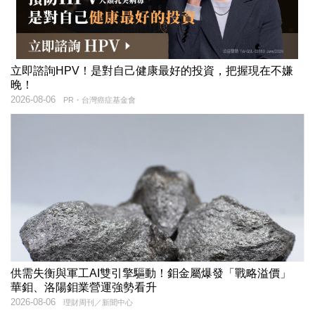
立即諮詢HPV！是對自己健康最好的投資，把握現在不嫌
晚！
2026-08-06
PR・台灣癌症基金會
供需失衡與軍工AI雙引擎驅動！鉬金屬爆發「戰略溢價」
華鉬、洛陽鉬業營運強勢看升
2026-08-06
理財周刊／新聞中心