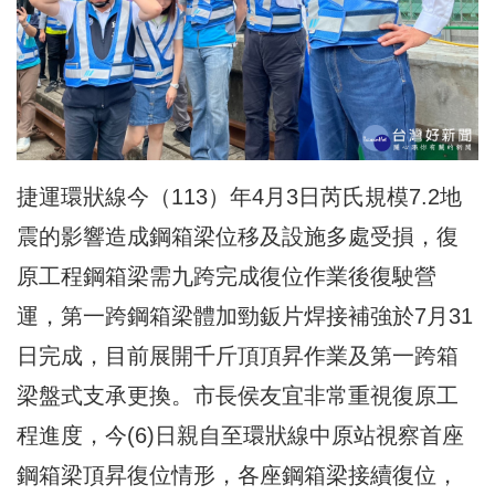
捷運環狀線今（113）年4月3日芮氏規模7.2地
震的影響造成鋼箱梁位移及設施多處受損，復
原工程鋼箱梁需九跨完成復位作業後復駛營
運，第一跨鋼箱梁體加勁鈑片焊接補強於7月31
日完成，目前展開千斤頂頂昇作業及第一跨箱
梁盤式支承更換。市長侯友宜非常重視復原工
程進度，今(6)日親自至環狀線中原站視察首座
鋼箱梁頂昇復位情形，各座鋼箱梁接續復位，