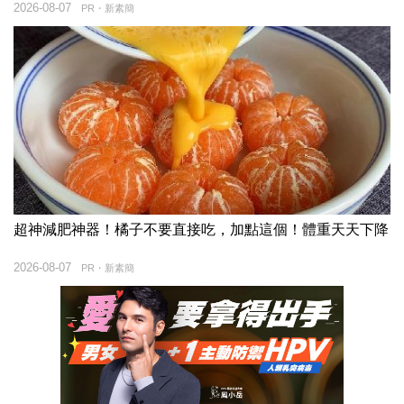
2026-08-07
PR・新素簡
超神減肥神器！橘子不要直接吃，加點這個！體重天天下降
2026-08-07
PR・新素簡