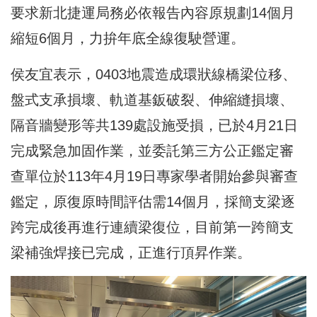
要求新北捷運局務必依報告內容原規劃14個月
縮短6個月，力拚年底全線復駛營運。
侯友宜表示，0403地震造成環狀線橋梁位移、
盤式支承損壞、軌道基鈑破裂、伸縮縫損壞、
隔音牆變形等共139處設施受損，已於4月21日
完成緊急加固作業，並委託第三方公正鑑定審
查單位於113年4月19日專家學者開始參與審查
鑑定，原復原時間評估需14個月，採簡支梁逐
跨完成後再進行連續梁復位，目前第一跨簡支
梁補強焊接已完成，正進行頂昇作業。