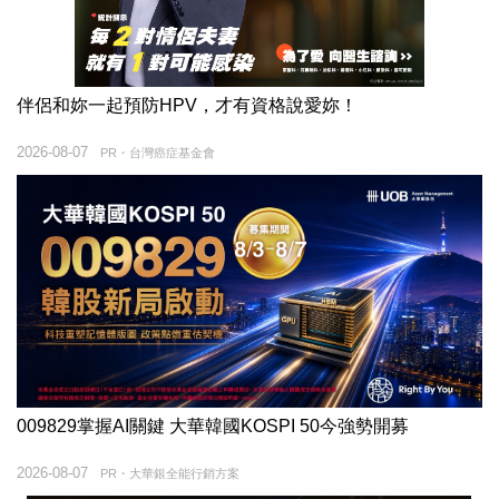
伴侶和妳一起預防HPV，才有資格說愛妳！
2026-08-07
PR・台灣癌症基金會
009829掌握AI關鍵 大華韓國KOSPI 50今強勢開募
2026-08-07
PR・大華銀全能行銷方案