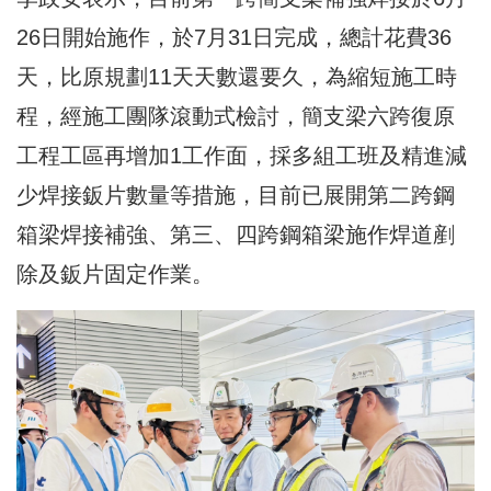
26日開始施作，於7月31日完成，總計花費36
天，比原規劃11天天數還要久，為縮短施工時
程，經施工團隊滾動式檢討，簡支梁六跨復原
工程工區再增加1工作面，採多組工班及精進減
少焊接鈑片數量等措施，目前已展開第二跨鋼
箱梁焊接補強、第三、四跨鋼箱梁施作焊道剷
除及鈑片固定作業。