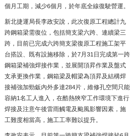
個月工期，減少6個月，於年底全線復駛營運。
新北捷運局長
李政安說，
此次復原工程總計九
跨鋼箱梁需復位，包括簡支梁六跨、連續梁三
跨，目前已完成六跨簡支梁復原工程施工架平
台搭設、既有設施移除，於7月31日完成第一跨
鋼箱梁補強焊接作業，並展開頂昇作業及盤式
支承更換作業，鋼箱梁及帽梁為頂昇及結構焊
接補強加勁鈑內外多達284片，維修孔空間只能
容納1名工人進入，在酷熱狹窄工作環境下進行
焊接及注意午後雷雨觸電及颱風影響因素，施
工難度相當高，施工工率難以提升。
李政安表示，目前第一跨簡支梁補強焊接於6月