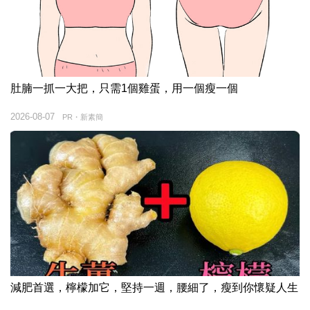
肚腩一抓一大把，只需1個雞蛋，用一個瘦一個
2026-08-07
PR・新素簡
減肥首選，檸檬加它，堅持一週，腰細了，瘦到你懷疑人生