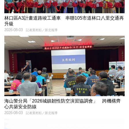
林口區A3計畫道路竣工通車 串聯105市道林口八里交通再
升級
2026-08-03
記者黃村杉／新北報導
海山警分局「2026城鎮韌性防空演習協調會」 跨機構齊
心共築安全防線
2026-08-03
記者黃村杉／新北報導