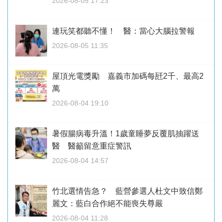
2026-08-05 17:23
連玩笑都聽不懂！ 醫：當心大腦拉警報
2026-08-05 11:35
屋頂光電獎勵 嘉義市加碼每瓩2千、最高2
萬
2026-08-04 19:10
暑假腸病毒升溫！1歲童睡夢反覆肌抽躍送
醫 醫籲留意重症警訊
2026-08-04 14:57
竹北選情告急？ 藍營參選人杜文中致信鄭
麗文：藍白合作絕不能喪失尊嚴
2026-08-04 11:28