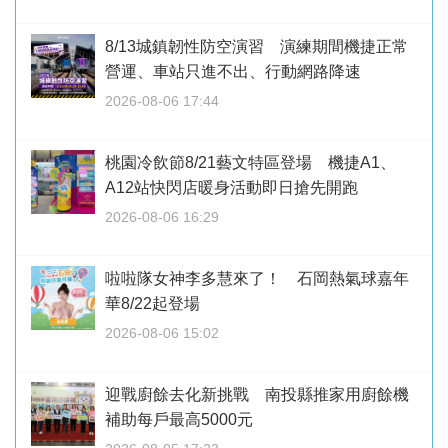
8/13城鎮韌性防空演習 演練期間機捷正常
營運、車站只進不出、行動網路降速
2026-08-06 17:44
桃園冷飲節8/21藝文特區登場 機捷A1、
A12站快閃店暖身活動即日搶先開跑
2026-08-06 16:29
啦啦隊女神李多慧來了！ 石岡熱氣球嘉年
華8/22起登場
2026-08-06 15:02
迎戰廚餘去化新挑戰 南投縣推家用廚餘機
補助每戶最高5000元