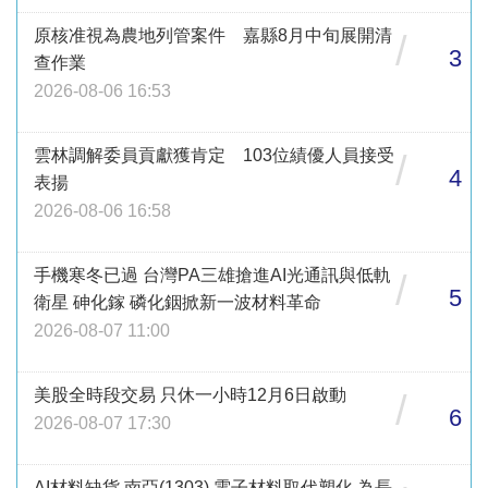
原核准視為農地列管案件 嘉縣8月中旬展開清
/
3
查作業
2026-08-06 16:53
雲林調解委員貢獻獲肯定 103位績優人員接受
/
4
表揚
2026-08-06 16:58
手機寒冬已過 台灣PA三雄搶進AI光通訊與低軌
/
5
衛星 砷化鎵 磷化銦掀新一波材料革命
2026-08-07 11:00
美股全時段交易 只休一小時12月6日啟動
/
6
2026-08-07 17:30
AI材料缺貨 南亞(1303) 電子材料取代塑化 為長