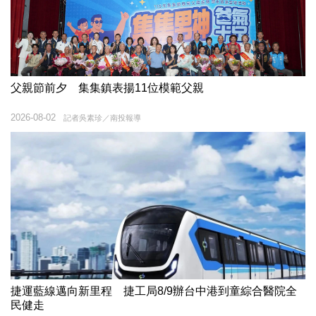
父親節前夕 集集鎮表揚11位模範父親
2026-08-02
記者吳素珍／南投報導
捷運藍線邁向新里程 捷工局8/9辦台中港到童綜合醫院全
民健走