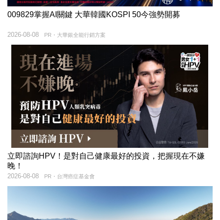
009829掌握AI關鍵 大華韓國KOSPI 50今強勢開募
2026-08-08
PR・大華銀全能行銷方案
立即諮詢HPV！是對自己健康最好的投資，把握現在不嫌
晚！
2026-08-08
PR・台灣癌症基金會