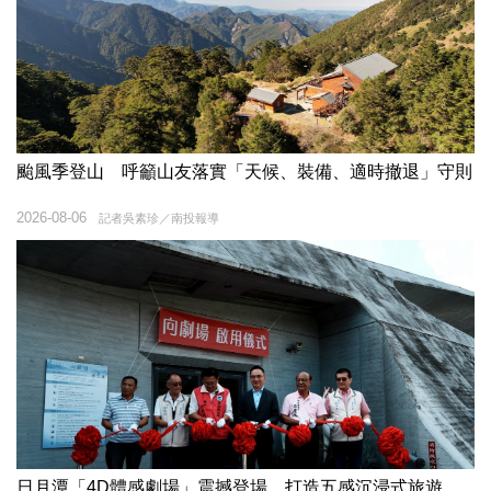
颱風季登山 呼籲山友落實「天候、裝備、適時撤退」守則
2026-08-06
記者吳素珍／南投報導
日月潭「4D體感劇場」震撼登場 打造五感沉浸式旅遊