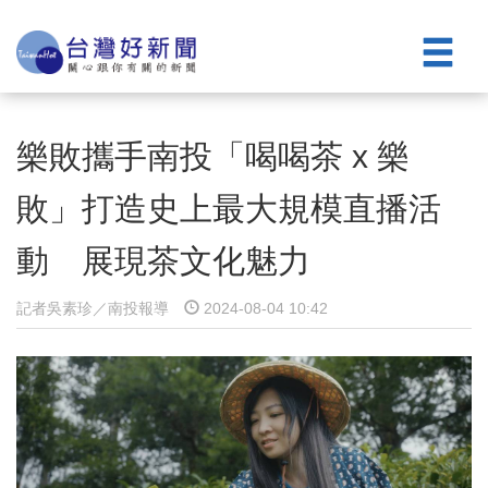
樂敗攜手南投「喝喝茶 x 樂
敗」打造史上最大規模直播活
動 展現茶文化魅力
記者吳素珍／南投報導
2024-08-04 10:42