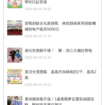
華8/22起登場
2026-08-06 15:02
迎戰廚餘去化新挑戰 南投縣推家用廚餘機
補助每戶最高5000元
2026-08-05 17:23
連玩笑都聽不懂！ 醫：當心大腦拉警報
2026-08-05 11:35
屋頂光電獎勵 嘉義市加碼每瓩2千、最高2
萬
2026-08-04 19:10
暑假腸病毒升溫！1歲童睡夢反覆肌抽躍送
醫 醫籲留意重症警訊