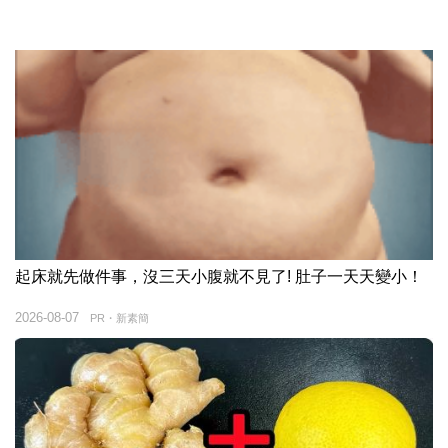
起床就先做件事，沒三天小腹就不見了! 肚子一天天變小！
2026-08-07
PR・新素簡