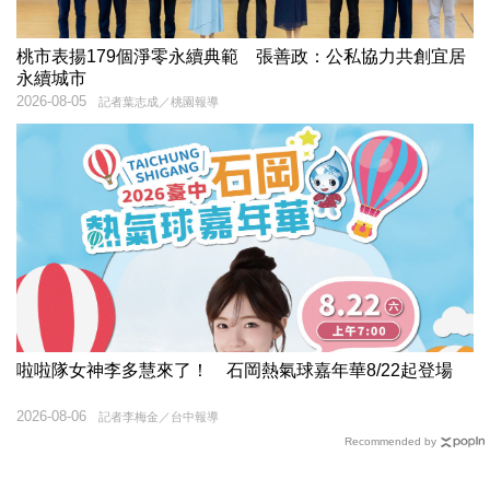
桃市表揚179個淨零永續典範 張善政：公私協力共創宜居
永續城市
2026-08-05
記者葉志成／桃園報導
啦啦隊女神李多慧來了！ 石岡熱氣球嘉年華8/22起登場
2026-08-06
記者李梅金／台中報導
Recommended by