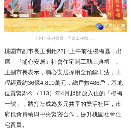
王副市長與貴賓一同為工程動土。
桃園市副市長王明鉅22日上午前往楊梅區，出
席「『埔心安居』社會住宅開工動土典禮」。
王副市長表示，埔心安居採用全預鑄工法，工
程經費約36億4,810萬元，總戶數486戶，基地
位置緊鄰今（113）年4月起開放入住的「楊梅
一號」，將打造成為多元共享的樂活社區，市
府也會持續與中央緊密合作，提升桃園社會住
宅質量。