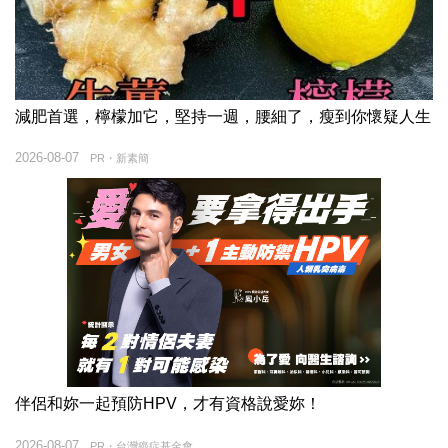
減肥首選，檸檬加它，堅持一週，腰細了，瘦到你懷疑人生
2026-08-07
PR・新素簡
伴侶和妳一起預防HPV，才有資格說愛妳！
2026-08-07
PR・台灣癌症基金會