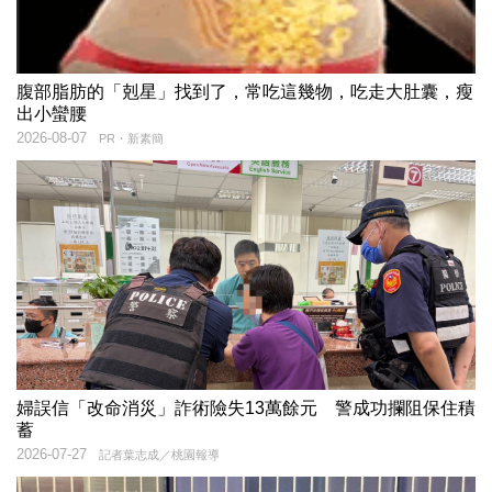
腹部脂肪的「剋星」找到了，常吃這幾物，吃走大肚囊，瘦
出小蠻腰
2026-08-07
PR・新素簡
婦誤信「改命消災」詐術險失13萬餘元 警成功攔阻保住積
蓄
2026-07-27
記者葉志成／桃園報導