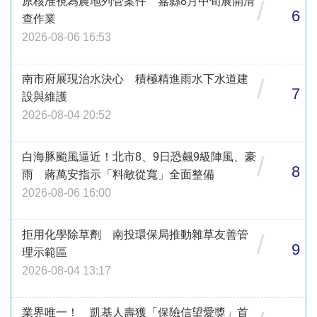
原核准視為農地列管案件 嘉縣8月中旬展開清
/
6
查作業
2026-08-06 16:53
南市府展現治水決心 積極精進雨水下水道建
/
7
設與維護
2026-08-04 20:52
白海豚颱風逼近！北市8、9日恐飆9級陣風、豪
/
8
雨 蔣萬安指示「料敵從寬」全面整備
2026-08-06 16:00
拒用化學除草劑 南投環保局推動雜草友善管
/
9
理示範區
2026-08-04 13:17
業界唯一！ 凱基人壽獲「保險信望愛獎」首