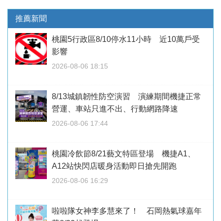
推薦新聞
桃園5行政區8/10停水11小時 近10萬戶受
影響
2026-08-06 18:15
8/13城鎮韌性防空演習 演練期間機捷正常
營運、車站只進不出、行動網路降速
2026-08-06 17:44
桃園冷飲節8/21藝文特區登場 機捷A1、
A12站快閃店暖身活動即日搶先開跑
2026-08-06 16:29
啦啦隊女神李多慧來了！ 石岡熱氣球嘉年