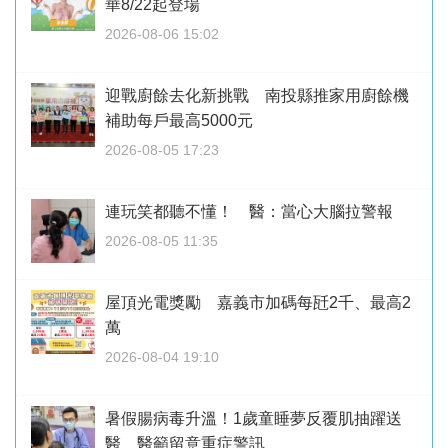
華8/22起登場
2026-08-06 15:02
迎戰廚餘去化新挑戰 南投縣推家用廚餘機
補助每戶最高5000元
2026-08-05 17:23
連玩笑都聽不懂！ 醫：當心大腦拉警報
2026-08-05 11:35
屋頂光電獎勵 嘉義市加碼每瓩2千、最高2
萬
2026-08-04 19:10
暑假腸病毒升溫！1歲童睡夢反覆肌抽躍送
醫 醫籲留意重症警訊