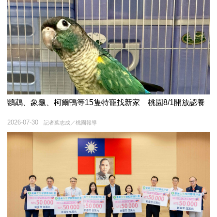
鸚鵡、象龜、柯爾鴨等15隻特寵找新家 桃園8/1開放認養
2026-07-30
記者葉志成／桃園報導