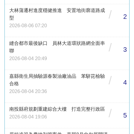
大林蒲遷村進度穩健推進 安置地街廓道路成
/
2
型
2026-08-06 07:20
縫合都市最後缺口 員林大道環狀路網全面串
/
3
聯
2026-08-04 20:49
嘉縣衛生局抽驗源春製油廠油品 苯駢芘檢驗
/
4
合格
2026-08-04 20:36
南投縣府規劃重建綜合大樓 打造完整行政區
/
5
2026-08-04 19:06