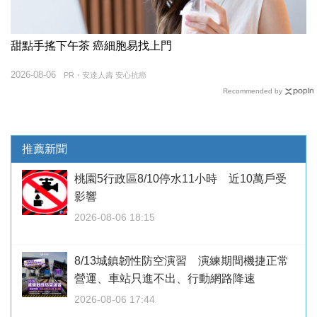
甜點手搖下午茶 癌細胞易找上門
2026-08-06
PR・安達人壽 安心抗癌
Recommended by
推薦新聞
桃園5行政區8/10停水11小時 近10萬戶受
影響
2026-08-06 18:15
8/13城鎮韌性防空演習 演練期間機捷正常
營運、車站只進不出、行動網路降速
2026-08-06 17:44