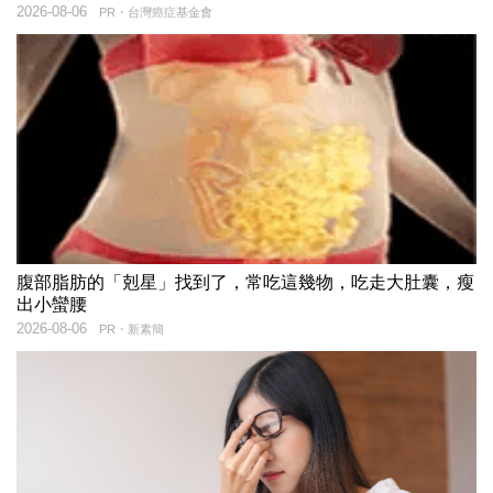
2026-08-06
PR・台灣癌症基金會
腹部脂肪的「剋星」找到了，常吃這幾物，吃走大肚囊，瘦
出小蠻腰
2026-08-06
PR・新素簡