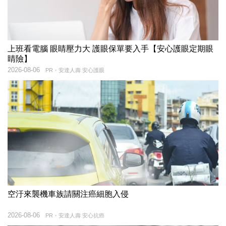
上班看電腦 眼睛壓力大 護眼保單要入手【安心護眼定期眼
睛險】
2026-08-06
PR・安達人壽 安心護眼
空汙來襲機車族請關注癌細胞入侵
2026-08-06
PR・安達人壽 安心抗癌