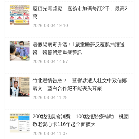
屋頂光電獎勵 嘉義市加碼每瓩2千、最高2
萬
2026-08-04 19:10
暑假腸病毒升溫！1歲童睡夢反覆肌抽躍送
醫 醫籲留意重症警訊
2026-08-04 14:57
竹北選情告急？ 藍營參選人杜文中致信鄭
麗文：藍白合作絕不能喪失尊嚴
2026-08-04 11:28
200點抵農會消費、100點抵醫療補助 桃園
敬老愛心卡116年起全面擴大
2026-08-04 11:07