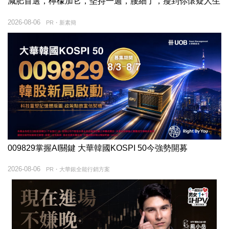
減肥首選，檸檬加它，堅持一週，腰細了，瘦到你懷疑人生
2026-08-06
PR・新素簡
009829掌握AI關鍵 大華韓國KOSPI 50今強勢開募
2026-08-06
PR・大華銀全能行銷方案