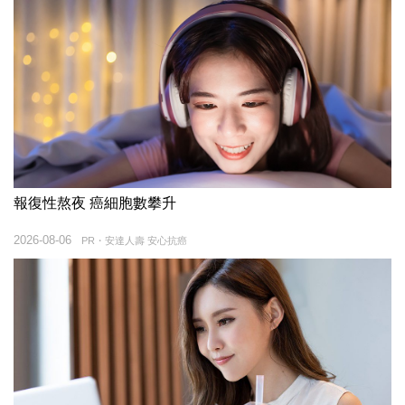
報復性熬夜 癌細胞數攀升
2026-08-06
PR・安達人壽 安心抗癌