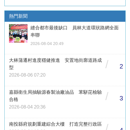
熱門新聞
縫合都市最後缺口 員林大道環狀路網全面
串聯
2026-08-04 20:49
大林蒲遷村進度穩健推進 安置地街廓道路成
/
2
型
2026-08-06 07:20
嘉縣衛生局抽驗源春製油廠油品 苯駢芘檢驗
/
3
合格
2026-08-04 20:36
南投縣府規劃重建綜合大樓 打造完整行政區
/