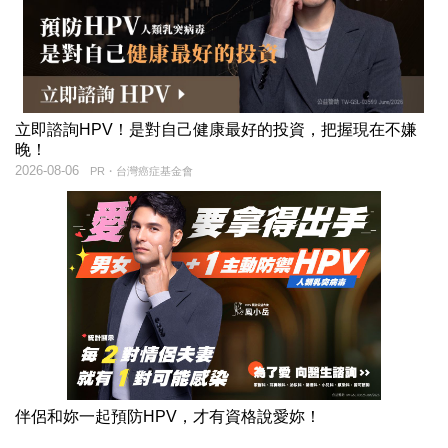
立即諮詢HPV！是對自己健康最好的投資，把握現在不嫌
晚！
2026-08-06
PR・台灣癌症基金會
伴侶和妳一起預防HPV，才有資格說愛妳！