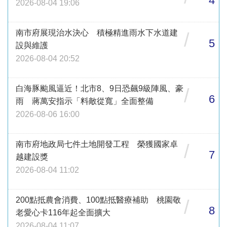
4
2026-08-04 19:06
南市府展現治水決心 積極精進雨水下水道建
/
5
設與維護
2026-08-04 20:52
白海豚颱風逼近！北市8、9日恐飆9級陣風、豪
/
6
雨 蔣萬安指示「料敵從寬」全面整備
2026-08-06 16:00
南市府地政局七件土地開發工程 榮獲國家卓
/
7
越建設獎
2026-08-04 11:02
200點抵農會消費、100點抵醫療補助 桃園敬
/
8
老愛心卡116年起全面擴大
2026-08-04 11:07