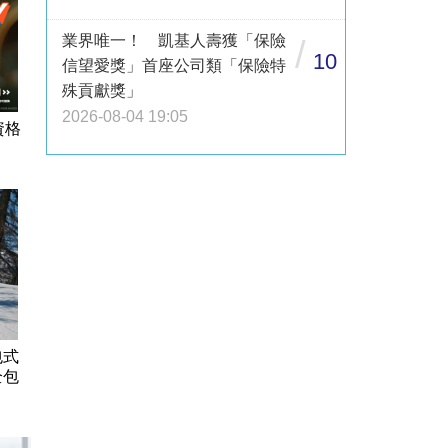
業界唯一！ 凱基人壽獲「保險
/
10
信望愛獎」首座公司類「保險特
殊貢獻獎」
2026-08-04 19:05
資格
包式
全包