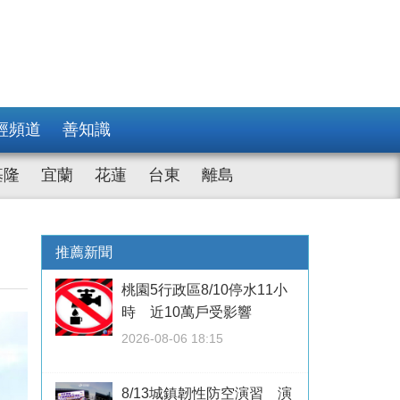
經頻道
善知識
基隆
宜蘭
花蓮
台東
離島
推薦新聞
桃園5行政區8/10停水11小
時 近10萬戶受影響
2026-08-06 18:15
8/13城鎮韌性防空演習 演