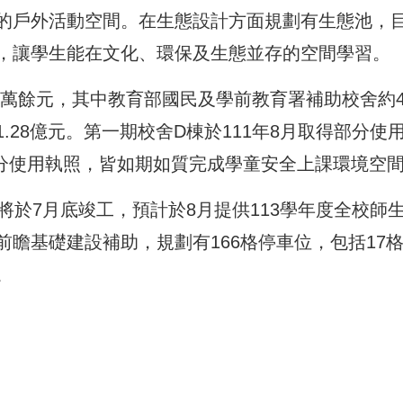
的戶外活動空間。在生態設計方面規劃有生態池，
，讓學生能在文化、環保及生態並存的空間學習。
00萬餘元，其中教育部國民及學前教育署補助校舍約
28億元。第一期校舍D棟於111年8月取得部分使
部分使用執照，皆如期如質完成學童安全上課環境空
將於7月底竣工，預計於8月提供113學年度全校師
瞻基礎建設補助，規劃有166格停車位，包括17
。