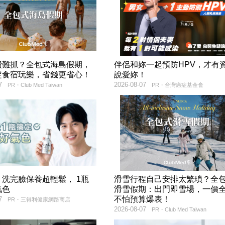
費難抓？全包式海島假期，
伴侶和妳一起預防HPV，才有
定食宿玩樂，省錢更省心！
說愛妳！
7
2026-08-07
PR・Club Med Taiwan
PR・台灣癌症基金會
洗完臉保養超輕鬆， 1瓶
滑雪行程自己安排太繁瑣？全
氣色
滑雪假期：出門即雪場，一價
不怕預算爆表！
7
PR・三得利健康網路商店
2026-08-07
PR・Club Med Taiwan