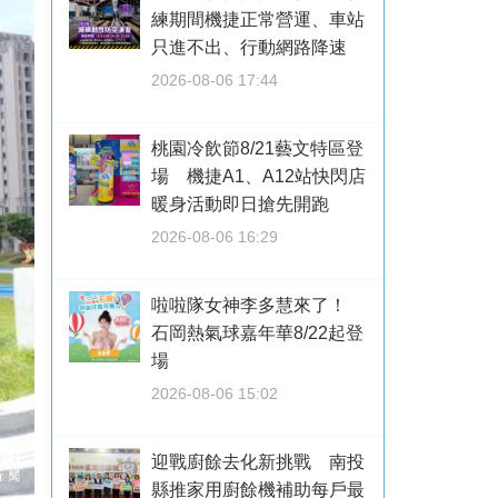
練期間機捷正常營運、車站
只進不出、行動網路降速
2026-08-06 17:44
桃園冷飲節8/21藝文特區登
場 機捷A1、A12站快閃店
暖身活動即日搶先開跑
2026-08-06 16:29
啦啦隊女神李多慧來了！
石岡熱氣球嘉年華8/22起登
場
2026-08-06 15:02
迎戰廚餘去化新挑戰 南投
縣推家用廚餘機補助每戶最