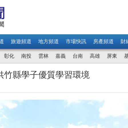
道
旅遊頻道
地方頻道
市場快訊
房產頻道
財
彰化
南投
雲林
嘉義
台南
高雄
屏東
供竹縣學子優質學習環境