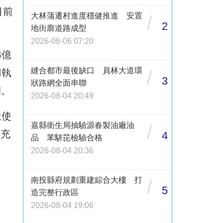
目前
大林蒲遷村進度穩健推進 安置
/
2
地街廓道路成型
2026-08-06 07:20
4億
縫合都市最後缺口 員林大道環
用執
/
3
狀路網全面串聯
間。
2026-08-04 20:49
生使
嘉縣衛生局抽驗源春製油廠油
/
格充
4
品 苯駢芘檢驗合格
2026-08-04 20:36
南投縣府規劃重建綜合大樓 打
/
5
造完整行政區
2026-08-04 19:06