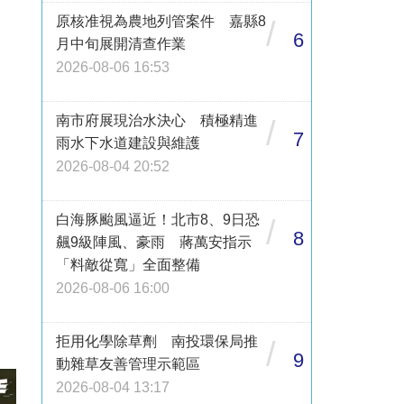
原核准視為農地列管案件 嘉縣8
/
6
月中旬展開清查作業
2026-08-06 16:53
南市府展現治水決心 積極精進
/
7
雨水下水道建設與維護
2026-08-04 20:52
白海豚颱風逼近！北市8、9日恐
/
8
飆9級陣風、豪雨 蔣萬安指示
「料敵從寬」全面整備
2026-08-06 16:00
拒用化學除草劑 南投環保局推
/
9
動雜草友善管理示範區
2026-08-04 13:17