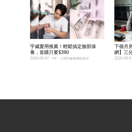
宇威愛用推薦！輕鬆搞定臉部保
下個月
養，首購只要$390
網】三
2026-08-07
2026-08-0
PR・三得利健康網路商店