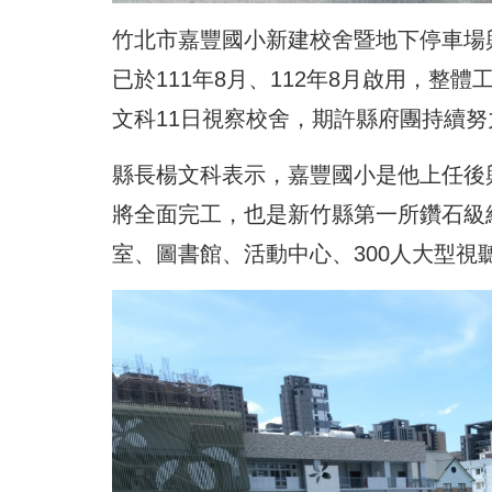
竹北市嘉豐國小新建校舍暨地下停車場興
已於111年8月、112年8月啟用，整
文科11日視察校舍，期許縣府團持續
縣長楊文科表示，嘉豐國小是他上任後
將全面完工，也是新竹縣第一所鑽石級
室、圖書館、活動中心、300人大型