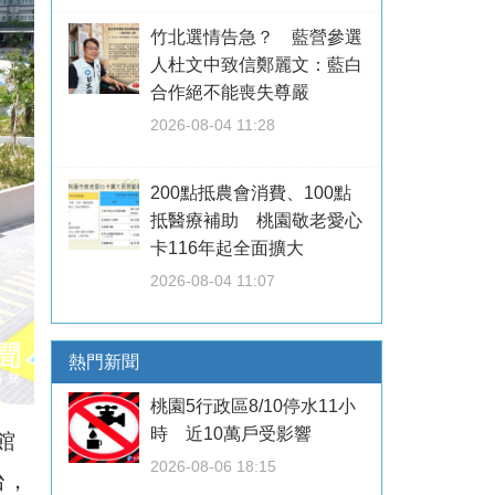
竹北選情告急？ 藍營參選
人杜文中致信鄭麗文：藍白
合作絕不能喪失尊嚴
2026-08-04 11:28
200點抵農會消費、100點
抵醫療補助 桃園敬老愛心
卡116年起全面擴大
2026-08-04 11:07
熱門新聞
桃園5行政區8/10停水11小
時 近10萬戶受影響
館
2026-08-06 18:15
台，