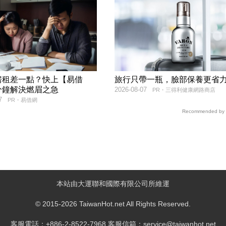
房租差一點？快上【易借
旅行只帶一瓶，臉部保養更省
分鐘解決燃眉之急
2026-08-07
PR・三得利健康網路商店
7
PR・易借網
Recommended by
本站由大運聯和國際有限公司所維運
© 2015-2026 TaiwanHot.net All Rights Reserved.
客服電話：+886-2-8522-7968 客服信箱：service@taiwanhot.net