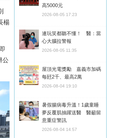
高5000元
別
2026-08-05 17:23
長楊
連玩笑都聽不懂！ 醫：當
心大腦拉警報
即
2026-08-05 11:35
辦公
屋頂光電獎勵 嘉義市加碼
每瓩2千、最高2萬
2026-08-04 19:10
暑假腸病毒升溫！1歲童睡
夢反覆肌抽躍送醫 醫籲留
意重症警訊
2026-08-04 14:57