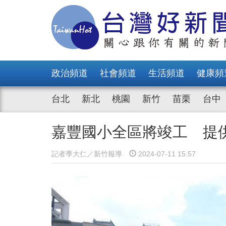
政治頻道
社會頻道
生活頻道
健康頻
台北
新北
桃園
新竹
苗栗
台中
嘉豐國小全區將竣工 提
記者季大仁／新竹報導
2024-07-11 15:57